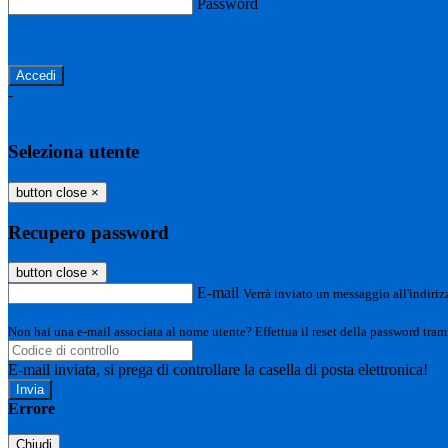
Password
Password dimenticata?
-
Entra con SPID
Entra con CIE
Seleziona utente
button close
×
Recupero password
button close
×
E-mail
Verrà inviato un messaggio all'indirizz
Non hai una e-mail associata al nome utente? Effettua il reset della password tram
E-mail inviata, si prega di controllare la casella di posta elettronica!
Errore
Chiudi