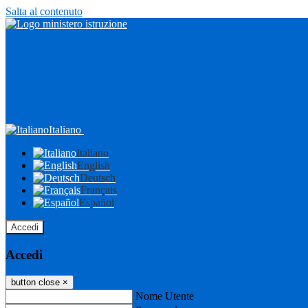
Salta al contenuto
Italiano
Italiano
English
Deutsch
Français
Español
Accedi
Accedi
button close
×
Nome Utente