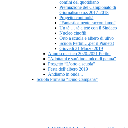
confini del quotidiano
Premiazione del Campionato di
Giornalismo a.s 2017-2018
Progetto continuità
“Fantasticamente raccontiamo”
Un tè … tè a tetè con il Sindaco
Nucleo cinofili
Orto a scuola e albero di ulivo
Scuola Pertini…per il Pianeta!
Giovedì 21 Marzo 2019
Anno scolastico 2020-2021 Pertini
“Adottami e sarò tuo amico di penna”
Progetto “L’orto a scuola”
Festa dell’albero 2019
Andiamo in onda...
Scuola Primaria “Dino Campana”