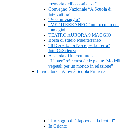
memoria dell’accoglienza”
Convegno Nazionale “A Scuola di
Intercultura”
“Voci in viaggio”
“MEDITERRANEO” un racconto per
immagini
TEATRO AURORA 9 MAGGIO
Borsa di studio Mediterraneo
“Il Rispetto tra Noi e per la Terra”
InterCoScienza
A scuola di intercultura -
"L’interCoScienza delle piante. Modelli
vegetali per un mondo in relazione"
Intercultura – Attività Scuola Primaria
“Un raggio di Giappone alla Pertini”
In Oriente