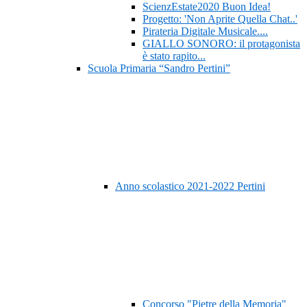
ScienzEstate2020 Buon Idea!
Progetto: 'Non Aprite Quella Chat..'
Pirateria Digitale Musicale....
GIALLO SONORO: il protagonista
è stato rapito...
Scuola Primaria “Sandro Pertini”
Anno scolastico 2021-2022 Pertini
Concorso "Pietre della Memoria"