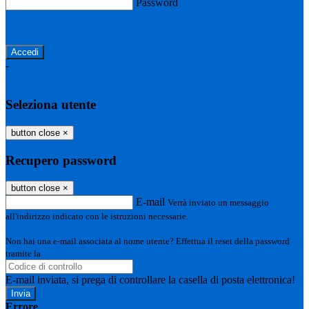
Password
Password dimenticata?
-
Entra con SPID
Entra con CIE
Seleziona utente
button close
×
Recupero password
button close
×
E-mail
Verrà inviato un messaggio
all'indirizzo indicato con le istruzioni necessarie.
Non hai una e-mail associata al nome utente? Effettua il reset della password
tramite la
Login Spaggiari
E-mail inviata, si prega di controllare la casella di posta elettronica!
Errore