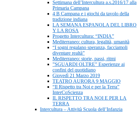
Settimana dell’Intercultura a.s.2016/17 alla
Primaria Campana
4 B Campana e i giochi da tavolo della
tradizione indiana
LA SEMANA ESPANOLA DEL LIBRO
Y LA ROSA
Progetto Intercultura: “INDIA”
Mediterraneo: cultura, legalità, umanità
“I sogni regalano speranza, facciamoli
diventare realtà”
Mediterraneo: storie, passi, ritmi
”SGUARDI OLTRE” Esperienze ai
confini del quotidiano
Giovedì 21 Marzo 2019
TEATRO AURORA 9 MAGGIO
“Il Rispetto tra Noi e per la Terra”
InterCoScienza
IL RISPETTO TRA NOI E PER LA
TERRA
Intercultura – Attività Scuola dell’Infanzia