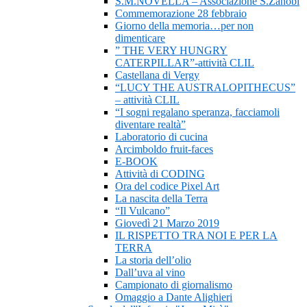
S.M.NOVELLA – Associazione S.Zanobi
Commemorazione 28 febbraio
Giorno della memoria…per non
dimenticare
” THE VERY HUNGRY
CATERPILLAR”-attività CLIL
Castellana di Vergy
“LUCY THE AUSTRALOPITHECUS”
– attività CLIL
“I sogni regalano speranza, facciamoli
diventare realtà”
Laboratorio di cucina
Arcimboldo fruit-faces
E-BOOK
Attività di CODING
Ora del codice Pixel Art
La nascita della Terra
“Il Vulcano”
Giovedì 21 Marzo 2019
IL RISPETTO TRA NOI E PER LA
TERRA
La storia dell’olio
Dall’uva al vino
Campionato di giornalismo
Omaggio a Dante Alighieri