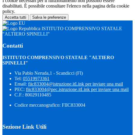
I cookie necessari per il funzionamento non possono essere
disabilitati. È possibile consultare l'elenco nella pagina della cookie
policy.
Accetta tutti
Salva le preferenze
ISTITUTO COMPRENSIVO STATALE
"ALTIERO SPINELLI"
Contatti
ISTITUTO COMPRENSIVO STATALE "ALTIERO
SPINELLI"
Via Pablo Neruda,1 - Scandicci (FI)
Tel:
05519973361
Email:
fiic833004@istruzione.it
Link per inviare una mail
PEC:
fiic833004@pec.istruzione.it
Link per inviare una mail
C.F.: 80029110485
Codice meccanografico: FIIC833004
Sezione Link Utili