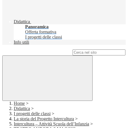
Didattica
Panoramica
Offerta formativa
I progetti delle classi
Info utili
Campo di ricerca per le pagine del sito
Home
>
Didattica
>
I progetti delle classi
>
La storia del Progetto Intercultura
>
Intercultura – Attività Scuola dell’Infanzia
>