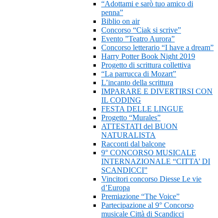
“Adottami e sarò tuo amico di
penna”
Biblio on air
Concorso “Ciak si scrive”
Evento ”Teatro Aurora”
Concorso letterario “I have a dream”
Harry Potter Book Night 2019
Progetto di scrittura collettiva
“La parrucca di Mozart”
L’incanto della scrittura
IMPARARE E DIVERTIRSI CON
IL CODING
FESTA DELLE LINGUE
Progetto “Murales”
ATTESTATI del BUON
NATURALISTA
Racconti dal balcone
9° CONCORSO MUSICALE
INTERNAZIONALE “CITTA’ DI
SCANDICCI”
Vincitori concorso Diesse Le vie
d’Europa
Premiazione “The Voice”
Partecipazione al 9° Concorso
musicale Città di Scandicci