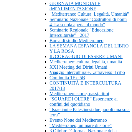
GIORNATA MONDIALE
dell'ALIMENTAZIONE
"Mediterraneo Cultura, Legalità, Umanità"
Seminario Nazionale “Costruttori di ponti
4. La scuola aperta al mondo"
Seminario Regionale "Educazione
Interculturale" - 2017
Borsa di studio Mediterraneo
LA SEMANA ESPANOLA DEL LIBRO
Y LA ROSA
IL CORAGGIO DI ESSERE UMANI
Mediterraneo: cultura, legalità, umanità
XXI Meeting dei Diritti Umani
Viaggio interculturale…attraverso il cibo
Continuità 1F e 5B
CONTINUITÀ E INTERCULTURA
2017/18
Mediterraneo: storie, passi, ritmi
”SGUARDI OLTRE” Esperienze ai
confini del quotidiano
“Israeliani e Palestinesi:due popoli una sola
terra”
Evento Notte del Mediterraneo
“Mediterraneo, un mare di storie”
3 Ottobre “Giornata Nazionale della