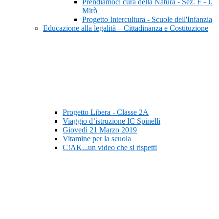
Prendiamoci cura della Natura - Sez. F - J.
Mirò
Progetto Intercultura - Scuole dell'Infanzia
Educazione alla legalità – Cittadinanza e Costituzione
Progetto Libera - Classe 2A
Viaggio d’istruzione IC Spinelli
Giovedì 21 Marzo 2019
Vitamine per la scuola
C!AK...un video che si rispetti