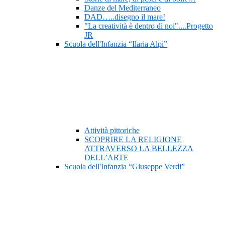
Danze del Mediterraneo
DAD…..disegno il mare!
"La creatività è dentro di noi"....Progetto
JR
Scuola dell'Infanzia “Ilaria Alpi”
Attività pittoriche
SCOPRIRE LA RELIGIONE
ATTRAVERSO LA BELLEZZA
DELL’ARTE
Scuola dell'Infanzia “Giuseppe Verdi”