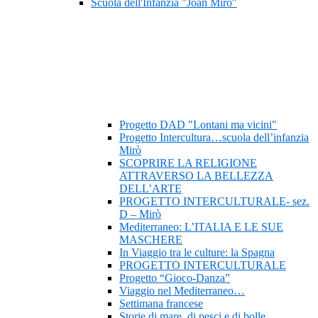
Scuola dell'Infanzia "Joan Mirò"
Progetto DAD "Lontani ma vicini"
Progetto Intercultura…scuola dell’infanzia
Mirò
SCOPRIRE LA RELIGIONE
ATTRAVERSO LA BELLEZZA
DELL’ARTE
PROGETTO INTERCULTURALE- sez.
D – Mirò
Mediterraneo: L’ITALIA E LE SUE
MASCHERE
In Viaggio tra le culture: la Spagna
PROGETTO INTERCULTURALE
Progetto “Gioco-Danza”
Viaggio nel Mediterraneo…
Settimana francese
Storie di mare, di pesci e di bolle…