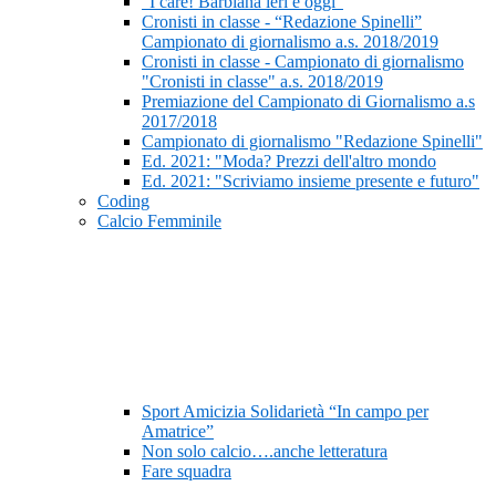
“I care! Barbiana ieri e oggi”
Cronisti in classe - “Redazione Spinelli”
Campionato di giornalismo a.s. 2018/2019
Cronisti in classe - Campionato di giornalismo
"Cronisti in classe" a.s. 2018/2019
Premiazione del Campionato di Giornalismo a.s
2017/2018
Campionato di giornalismo "Redazione Spinelli"
Ed. 2021: "Moda? Prezzi dell'altro mondo
Ed. 2021: "Scriviamo insieme presente e futuro"
Coding
Calcio Femminile
Sport Amicizia Solidarietà “In campo per
Amatrice”
Non solo calcio….anche letteratura
Fare squadra