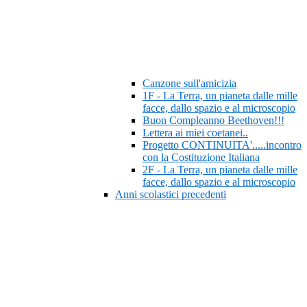
Canzone sull'amicizia
1F - La Terra, un pianeta dalle mille
facce, dallo spazio e al microscopio
Buon Compleanno Beethoven!!!
Lettera ai miei coetanei..
Progetto CONTINUITA'.....incontro
con la Costituzione Italiana
2F - La Terra, un pianeta dalle mille
facce, dallo spazio e al microscopio
Anni scolastici precedenti