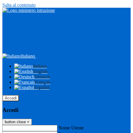
Salta al contenuto
Italiano
Italiano
English
Deutsch
Français
Español
Accedi
Accedi
button close
×
Nome Utente