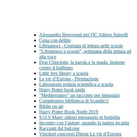
Alessandro Benvenuti per l'IC Altiero Spinelli
Cena con delitto
Libriamoci - Giornata di lettura nelle scuole
“Libriamoci a scuola”, settimana della lettura ad
alta voce
Don Chisciotte, la parola e la spada. Insieme
contro il bullismo
Little free library a scuola
Le vie d’Europa - Premiazione
Laboratorio polizia scientifica a scuola
Harry Potter book night
“Mediterraneo” un racconto per immagini
Compleanno biblioteca di Scandicci
Biblio on air
Harry Potter Book Night 2019
S.O.S Mare: ultimo messaggio in bottiglia
Incontro con l’autore, quando la natura incanta
Racconti dal balcone
Vincitori concorso Diesse Le vie d’Europa