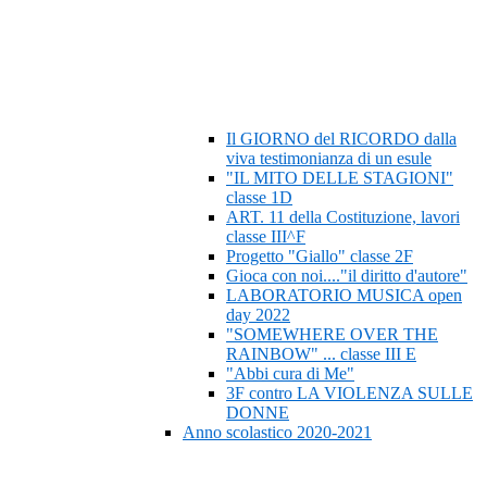
Il GIORNO del RICORDO dalla
viva testimonianza di un esule
"IL MITO DELLE STAGIONI"
classe 1D
ART. 11 della Costituzione, lavori
classe III^F
Progetto "Giallo" classe 2F
Gioca con noi...."il diritto d'autore"
LABORATORIO MUSICA open
day 2022
"SOMEWHERE OVER THE
RAINBOW" ... classe III E
"Abbi cura di Me"
3F contro LA VIOLENZA SULLE
DONNE
Anno scolastico 2020-2021