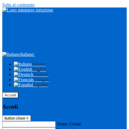
Salta al contenuto
Italiano
Italiano
English
Deutsch
Français
Español
Accedi
Accedi
button close
×
Nome Utente