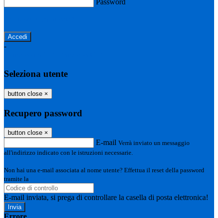
Password
Password dimenticata?
-
Entra con SPID
Entra con CIE
Seleziona utente
button close
×
Recupero password
button close
×
E-mail
Verrà inviato un messaggio
all'indirizzo indicato con le istruzioni necessarie.
Non hai una e-mail associata al nome utente? Effettua il reset della password
tramite la
Login Spaggiari
E-mail inviata, si prega di controllare la casella di posta elettronica!
Errore