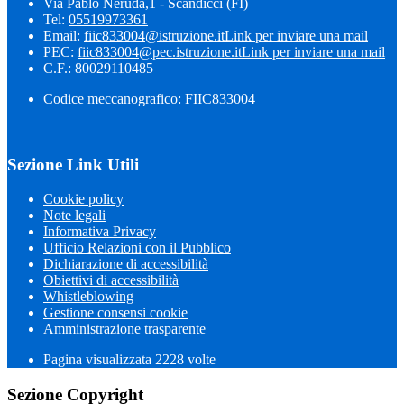
Via Pablo Neruda,1 - Scandicci (FI)
Tel:
05519973361
Email:
fiic833004@istruzione.it
Link per inviare una mail
PEC:
fiic833004@pec.istruzione.it
Link per inviare una mail
C.F.: 80029110485
Codice meccanografico: FIIC833004
Sezione Link Utili
Cookie policy
Note legali
Informativa Privacy
Ufficio Relazioni con il Pubblico
Dichiarazione di accessibilità
Obiettivi di accessibilità
Whistleblowing
Gestione consensi cookie
Amministrazione trasparente
Pagina visualizzata
2228
volte
Sezione Copyright