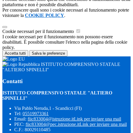
piattaforma e non è possibile disabilitarli.
Per conoscere quali sono i cookie necessari al funzionamento potete
visionare la
COOKIE POLICY
.
Cookie necessari per il funzionamento
I cookie necessari per il funzionamento non possono essere
disabilitati. È possibile consultare l'elenco nella pagina della cookie
policy.
Accetta tutti
Salva le preferenze
ISTITUTO COMPRENSIVO STATALE
"ALTIERO SPINELLI"
Contatti
ISTITUTO COMPRENSIVO STATALE "ALTIERO
SPINELLI"
Via Pablo Neruda,1 - Scandicci (FI)
Tel:
05519973361
Email:
fiic833004@istruzione.it
Link per inviare una mail
PEC:
fiic833004@pec.istruzione.it
Link per inviare una mail
C.F.: 80029110485