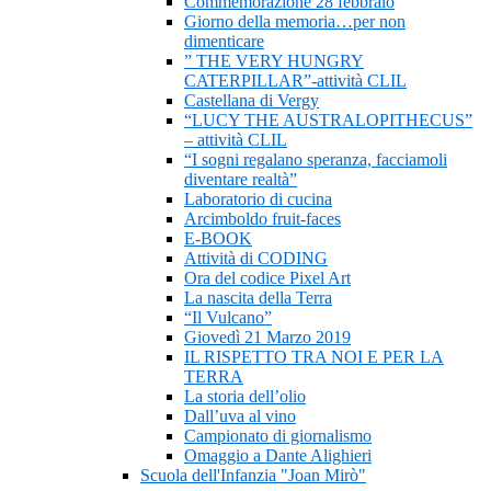
Commemorazione 28 febbraio
Giorno della memoria…per non
dimenticare
” THE VERY HUNGRY
CATERPILLAR”-attività CLIL
Castellana di Vergy
“LUCY THE AUSTRALOPITHECUS”
– attività CLIL
“I sogni regalano speranza, facciamoli
diventare realtà”
Laboratorio di cucina
Arcimboldo fruit-faces
E-BOOK
Attività di CODING
Ora del codice Pixel Art
La nascita della Terra
“Il Vulcano”
Giovedì 21 Marzo 2019
IL RISPETTO TRA NOI E PER LA
TERRA
La storia dell’olio
Dall’uva al vino
Campionato di giornalismo
Omaggio a Dante Alighieri
Scuola dell'Infanzia "Joan Mirò"