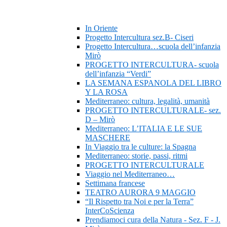
In Oriente
Progetto Intercultura sez.B- Ciseri
Progetto Intercultura…scuola dell’infanzia
Mirò
PROGETTO INTERCULTURA- scuola
dell’infanzia “Verdi”
LA SEMANA ESPANOLA DEL LIBRO
Y LA ROSA
Mediterraneo: cultura, legalità, umanità
PROGETTO INTERCULTURALE- sez.
D – Mirò
Mediterraneo: L’ITALIA E LE SUE
MASCHERE
In Viaggio tra le culture: la Spagna
Mediterraneo: storie, passi, ritmi
PROGETTO INTERCULTURALE
Viaggio nel Mediterraneo…
Settimana francese
TEATRO AURORA 9 MAGGIO
“Il Rispetto tra Noi e per la Terra”
InterCoScienza
Prendiamoci cura della Natura - Sez. F - J.