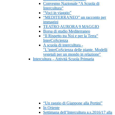
Convegno Nazionale “A Scuola di
Intercultura”
“Voci in viaggio”
“MEDITERRANEO” un racconto per
immagini
TEATRO AURORA 9 MAGGIO
Borsa di studio Mediterraneo
“Il Rispetto tra Noi e per la Terra”
InterCoScienza
A scuola di intercultura -
"L’interCoScienza delle piante. Modelli
vegetali per un mondo in relazione"
Intercultura – Attività Scuola Primaria
“Un raggio di Giappone alla Pertini”
In Oriente
Settimana dell’Intercultura a.s.2016/17 alla