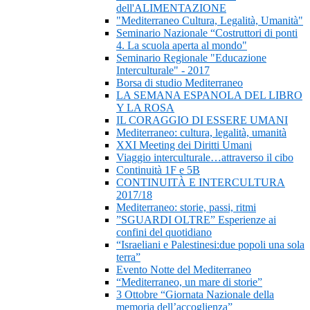
dell'ALIMENTAZIONE
"Mediterraneo Cultura, Legalità, Umanità"
Seminario Nazionale “Costruttori di ponti
4. La scuola aperta al mondo"
Seminario Regionale "Educazione
Interculturale" - 2017
Borsa di studio Mediterraneo
LA SEMANA ESPANOLA DEL LIBRO
Y LA ROSA
IL CORAGGIO DI ESSERE UMANI
Mediterraneo: cultura, legalità, umanità
XXI Meeting dei Diritti Umani
Viaggio interculturale…attraverso il cibo
Continuità 1F e 5B
CONTINUITÀ E INTERCULTURA
2017/18
Mediterraneo: storie, passi, ritmi
”SGUARDI OLTRE” Esperienze ai
confini del quotidiano
“Israeliani e Palestinesi:due popoli una sola
terra”
Evento Notte del Mediterraneo
“Mediterraneo, un mare di storie”
3 Ottobre “Giornata Nazionale della
memoria dell’accoglienza”