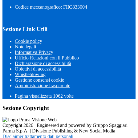
Codice meccanografico: FIIC833004
Sezione Link Utili
Cookie policy
Note legali
Informativa Privacy
Ufficio Relazioni con il Pubblico
Dichiarazione di accessibilità
Obiettivi di accessibilità
Whistleblowing
Gestione consensi cookie
Amministrazione trasparente
Pagina visualizzata
1062
volte
Sezione Copyright
Copyright 2026 | Engineered and powered by Gruppo Spaggiari
Parma S.p.A. | Divisione Publishing & New Social Media
Disclaimer trattamento dati personali