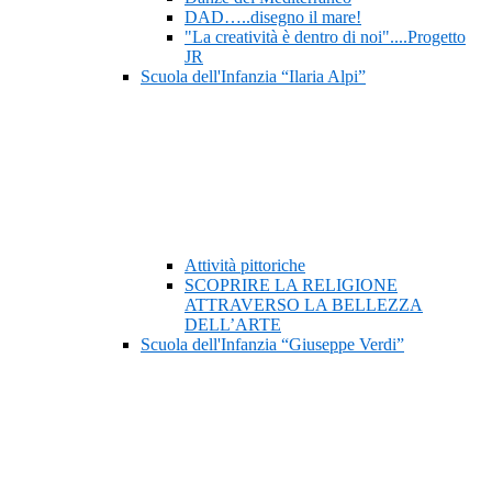
DAD…..disegno il mare!
"La creatività è dentro di noi"....Progetto
JR
Scuola dell'Infanzia “Ilaria Alpi”
Attività pittoriche
SCOPRIRE LA RELIGIONE
ATTRAVERSO LA BELLEZZA
DELL’ARTE
Scuola dell'Infanzia “Giuseppe Verdi”