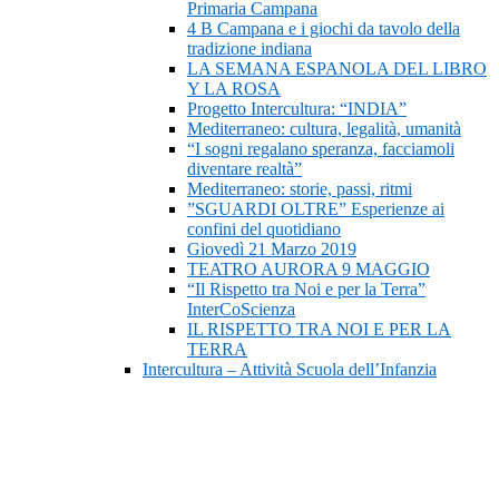
Primaria Campana
4 B Campana e i giochi da tavolo della
tradizione indiana
LA SEMANA ESPANOLA DEL LIBRO
Y LA ROSA
Progetto Intercultura: “INDIA”
Mediterraneo: cultura, legalità, umanità
“I sogni regalano speranza, facciamoli
diventare realtà”
Mediterraneo: storie, passi, ritmi
”SGUARDI OLTRE” Esperienze ai
confini del quotidiano
Giovedì 21 Marzo 2019
TEATRO AURORA 9 MAGGIO
“Il Rispetto tra Noi e per la Terra”
InterCoScienza
IL RISPETTO TRA NOI E PER LA
TERRA
Intercultura – Attività Scuola dell’Infanzia