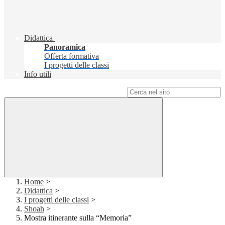
Didattica
Panoramica
Offerta formativa
I progetti delle classi
Info utili
Campo di ricerca per le pagine del sito
Home
>
Didattica
>
I progetti delle classi
>
Shoah
>
Mostra itinerante sulla “Memoria”