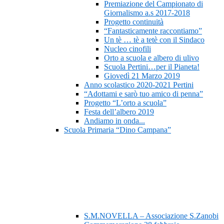
Premiazione del Campionato di
Giornalismo a.s 2017-2018
Progetto continuità
“Fantasticamente raccontiamo”
Un tè … tè a tetè con il Sindaco
Nucleo cinofili
Orto a scuola e albero di ulivo
Scuola Pertini…per il Pianeta!
Giovedì 21 Marzo 2019
Anno scolastico 2020-2021 Pertini
“Adottami e sarò tuo amico di penna”
Progetto “L’orto a scuola”
Festa dell’albero 2019
Andiamo in onda...
Scuola Primaria “Dino Campana”
S.M.NOVELLA – Associazione S.Zanobi