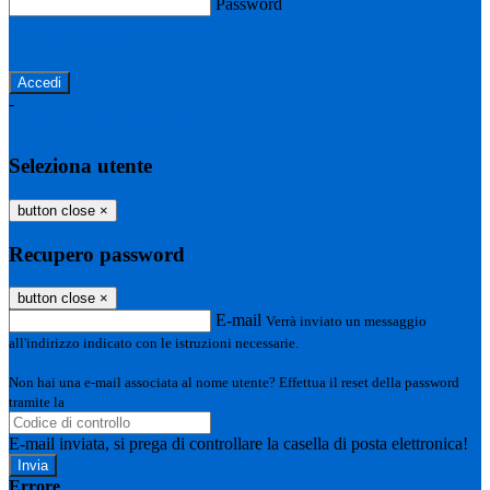
Password
Password dimenticata?
-
Entra con SPID
Entra con CIE
Seleziona utente
button close
×
Recupero password
button close
×
E-mail
Verrà inviato un messaggio
all'indirizzo indicato con le istruzioni necessarie.
Non hai una e-mail associata al nome utente? Effettua il reset della password
tramite la
Login Spaggiari
E-mail inviata, si prega di controllare la casella di posta elettronica!
Errore