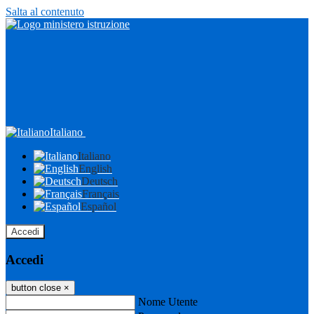
Salta al contenuto
Italiano
Italiano
English
Deutsch
Français
Español
Accedi
Accedi
button close
×
Nome Utente