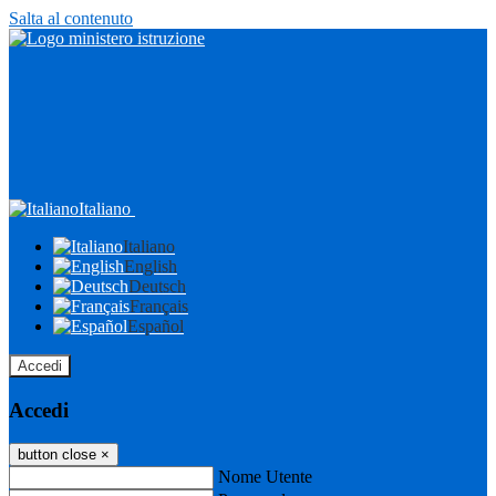
Salta al contenuto
Italiano
Italiano
English
Deutsch
Français
Español
Accedi
Accedi
button close
×
Nome Utente