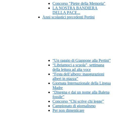
Concorso "Pietre della Memoria"
LA NOSTRA BANDIERA
DELLA PACE...
Anni scolastici precedenti Pertini
“Un raggio di Giappone alla Pertini”
“Libriamoci a scuola”, settimana
della lettura ad alta voce
“Festa dell’albero: inaugurazioni
alberi in piazza”
Giornata Internazionale della Lingua
Madre
“Disegna e dai un nome alla Balena
fossile”
Concorso “Chi scrive chi legge”
Campionato di giornalismo
Per non dimenticare