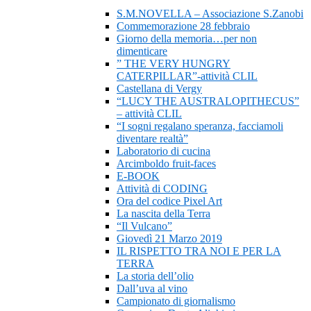
S.M.NOVELLA – Associazione S.Zanobi
Commemorazione 28 febbraio
Giorno della memoria…per non
dimenticare
” THE VERY HUNGRY
CATERPILLAR”-attività CLIL
Castellana di Vergy
“LUCY THE AUSTRALOPITHECUS”
– attività CLIL
“I sogni regalano speranza, facciamoli
diventare realtà”
Laboratorio di cucina
Arcimboldo fruit-faces
E-BOOK
Attività di CODING
Ora del codice Pixel Art
La nascita della Terra
“Il Vulcano”
Giovedì 21 Marzo 2019
IL RISPETTO TRA NOI E PER LA
TERRA
La storia dell’olio
Dall’uva al vino
Campionato di giornalismo