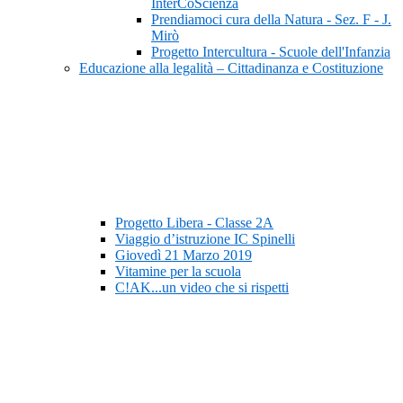
InterCoScienza
Prendiamoci cura della Natura - Sez. F - J.
Mirò
Progetto Intercultura - Scuole dell'Infanzia
Educazione alla legalità – Cittadinanza e Costituzione
Progetto Libera - Classe 2A
Viaggio d’istruzione IC Spinelli
Giovedì 21 Marzo 2019
Vitamine per la scuola
C!AK...un video che si rispetti