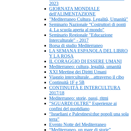
2023
GIORNATA MONDIALE
dell'ALIMENTAZIONE
"Mediterraneo Cultura, Legalità, Umanità"
Seminario Nazionale “Costruttori di ponti
4. La scuola aperta al mondo"
Seminario Regionale "Educazione
Interculturale" - 2017
Borsa di studio Mediterraneo
LA SEMANA ESPANOLA DEL LIBRO
Y LA ROSA
IL CORAGGIO DI ESSERE UMANI
Mediterraneo: cultura, legalità, umanità
XXI Meeting dei Diritti Umani
Viaggio interculturale…attraverso il cibo
Continuità 1F e 5B
CONTINUITÀ E INTERCULTURA
2017/18
Mediterraneo: storie, passi, ritmi
”SGUARDI OLTRE” Esperienze ai
confini del quotidiano
“Israeliani e Palestinesi:due popoli una sola
terra”
Evento Notte del Mediterraneo
“Mediterraneo, un mare di storie”