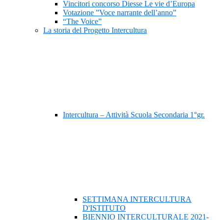
Vincitori concorso Diesse Le vie d’Europa
Votazione ”Voce narrante dell’anno”
“The Voice”
La storia del Progetto Intercultura
Intercultura – Attività Scuola Secondaria 1°gr.
SETTIMANA INTERCULTURA
D'ISTITUTO
BIENNIO INTERCULTURALE 2021-