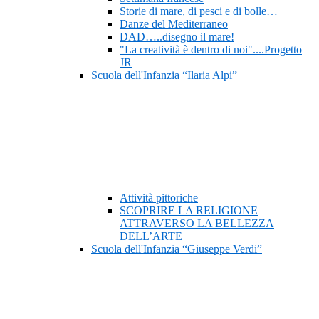
Storie di mare, di pesci e di bolle…
Danze del Mediterraneo
DAD…..disegno il mare!
"La creatività è dentro di noi"....Progetto
JR
Scuola dell'Infanzia “Ilaria Alpi”
Attività pittoriche
SCOPRIRE LA RELIGIONE
ATTRAVERSO LA BELLEZZA
DELL’ARTE
Scuola dell'Infanzia “Giuseppe Verdi”