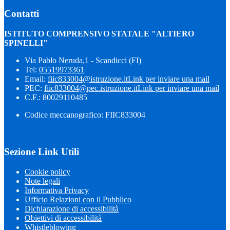
Contatti
ISTITUTO COMPRENSIVO STATALE "ALTIERO
SPINELLI"
Via Pablo Neruda,1 - Scandicci (FI)
Tel:
05519973361
Email:
fiic833004@istruzione.it
Link per inviare una mail
PEC:
fiic833004@pec.istruzione.it
Link per inviare una mail
C.F.: 80029110485
Codice meccanografico: FIIC833004
Sezione Link Utili
Cookie policy
Note legali
Informativa Privacy
Ufficio Relazioni con il Pubblico
Dichiarazione di accessibilità
Obiettivi di accessibilità
Whistleblowing