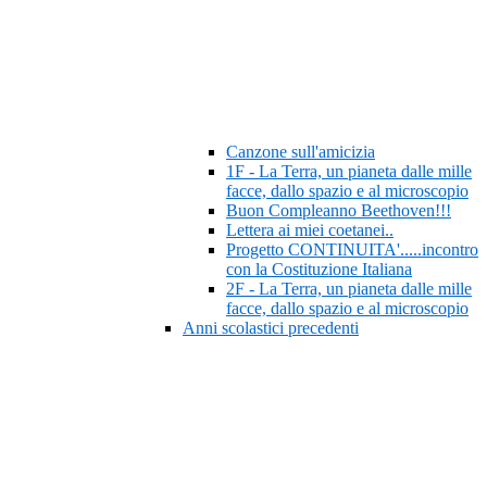
Canzone sull'amicizia
1F - La Terra, un pianeta dalle mille
facce, dallo spazio e al microscopio
Buon Compleanno Beethoven!!!
Lettera ai miei coetanei..
Progetto CONTINUITA'.....incontro
con la Costituzione Italiana
2F - La Terra, un pianeta dalle mille
facce, dallo spazio e al microscopio
Anni scolastici precedenti