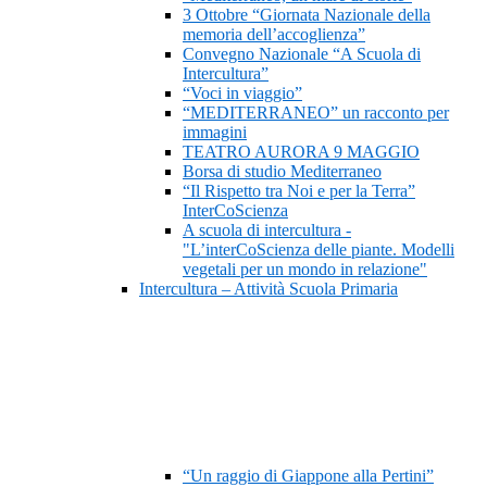
3 Ottobre “Giornata Nazionale della
memoria dell’accoglienza”
Convegno Nazionale “A Scuola di
Intercultura”
“Voci in viaggio”
“MEDITERRANEO” un racconto per
immagini
TEATRO AURORA 9 MAGGIO
Borsa di studio Mediterraneo
“Il Rispetto tra Noi e per la Terra”
InterCoScienza
A scuola di intercultura -
"L’interCoScienza delle piante. Modelli
vegetali per un mondo in relazione"
Intercultura – Attività Scuola Primaria
“Un raggio di Giappone alla Pertini”