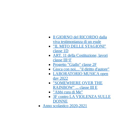
Il GIORNO del RICORDO dalla
viva testimonianza di un esule
"IL MITO DELLE STAGIONI"
classe 1D
ART. 11 della Costituzione, lavori
classe III^F
Progetto "Giallo" classe 2F
Gioca con noi...."il diritto d'autore"
LABORATORIO MUSICA open
day 2022
"SOMEWHERE OVER THE
RAINBOW" ... classe III E
"Abbi cura di Me"
3F contro LA VIOLENZA SULLE
DONNE
Anno scolastico 2020-2021