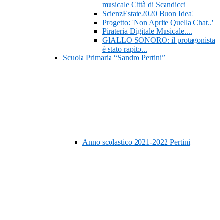
musicale Città di Scandicci
ScienzEstate2020 Buon Idea!
Progetto: 'Non Aprite Quella Chat..'
Pirateria Digitale Musicale....
GIALLO SONORO: il protagonista
è stato rapito...
Scuola Primaria “Sandro Pertini”
Anno scolastico 2021-2022 Pertini