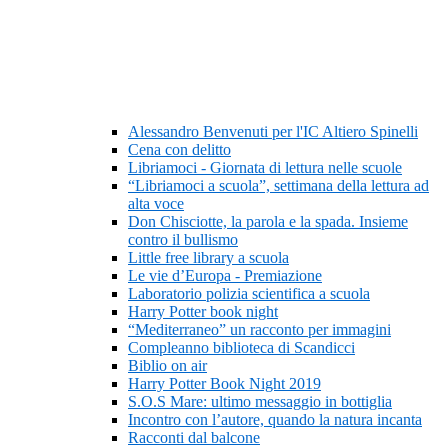
Alessandro Benvenuti per l'IC Altiero Spinelli
Cena con delitto
Libriamoci - Giornata di lettura nelle scuole
“Libriamoci a scuola”, settimana della lettura ad
alta voce
Don Chisciotte, la parola e la spada. Insieme
contro il bullismo
Little free library a scuola
Le vie d’Europa - Premiazione
Laboratorio polizia scientifica a scuola
Harry Potter book night
“Mediterraneo” un racconto per immagini
Compleanno biblioteca di Scandicci
Biblio on air
Harry Potter Book Night 2019
S.O.S Mare: ultimo messaggio in bottiglia
Incontro con l’autore, quando la natura incanta
Racconti dal balcone