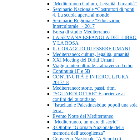
"Mediterraneo Cultura, Legalità, Umanità"
Seminario Nazionale “Costruttori di ponti
4. La scuola aperta al mondo"
Seminario Regionale "Educazione
Interculturale" - 2017
Borsa di studio Mediterraneo
LA SEMANA ESPANOLA DEL LIBRO
Y LA ROSA
IL CORAGGIO DI ESSERE UMANI
Mediterraneo: cultura, legalità, umanità
XXI Meeting dei Diritti Umani
Viaggio interculturale…attraverso il cibo
Continuità 1F e 5B
CONTINUITÀ E INTERCULTURA
2017/18
Mediterraneo: storie, passi, ritmi
”SGUARDI OLTRE” Esperienze ai
confini del quotidiano
“Israeliani e Palestinesi:due popoli una sola
terra”
Evento Notte del Mediterraneo
“Mediterraneo, un mare di storie”
3 Ottobre “Giornata Nazionale della
memoria dell’accoglienza”
Convegno Nazionale “A Scuola di