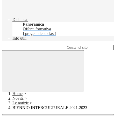
Didattica
Panoramica
Offerta formativa
I progetti delle classi
Info utili
Campo di ricerca per le pagine del sito
Home
>
Novità
>
Le notizie
>
BIENNIO INTERCULTURALE 2021-2023