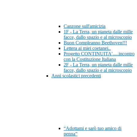
Canzone sull'amicizia
1F - La Terra, un pianeta dalle mille
facce, dallo spazio e al microscopio
Buon Compleanno Beethoven!!!
Lettera ai miei coetanei..
Progetto CONTINUITA'.....incontro
con la Costituzione Italiana
2F - La Terra, un pianeta dalle mille
facce, dallo spazio e al microscopio
Anni scolastici precedenti
“Adottami e sarò tuo amico di
penna”