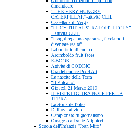
Giorno della memoria…per non
dimenticare
” THE VERY HUNGRY
CATERPILLAR”-attività CLIL
Castellana di Vergy
“LUCY THE AUSTRALOPITHECUS”
– attività CLIL
“I sogni regalano speranza, facciamoli
diventare realtà”
Laboratorio di cucina
Arcimboldo fruit-faces
E-BOOK
Attività di CODING
Ora del codice Pixel Art
La nascita della Terra
“Il Vulcano”
Giovedì 21 Marzo 2019
IL RISPETTO TRA NOI E PER LA
TERRA
La storia dell’olio
Dall’uva al vino
Campionato di giornalismo
Omaggio a Dante Alighieri
Scuola dell'Infanzia "Joan Mirò"