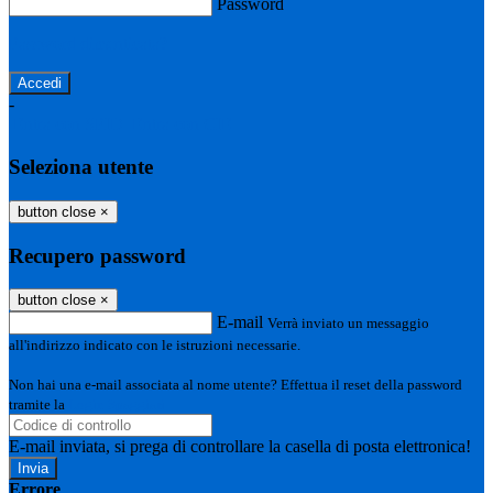
Password
Password dimenticata?
-
Entra con SPID
Entra con CIE
Seleziona utente
button close
×
Recupero password
button close
×
E-mail
Verrà inviato un messaggio
all'indirizzo indicato con le istruzioni necessarie.
Non hai una e-mail associata al nome utente? Effettua il reset della password
tramite la
Login Spaggiari
E-mail inviata, si prega di controllare la casella di posta elettronica!
Errore