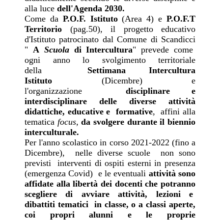
alla luce
dell'Agenda 2030.
Come da
P.O.F. Istituto
(Area 4) e
P.O.F.T
Territorio
(pag.50), il progetto educativo
d'Istituto patrocinato dal Comune di Scandicci
"
A
Scuola
di Intercultura
" prevede come
ogni anno lo svolgimento territoriale
della
Settimana Intercultura
Istituto
(Dicembre) e
l'organizzazione
disciplinare e
interdisciplinare delle diverse attività
didattiche,
educative e formative
, affini alla
tematica
focus,
da svolgere durante il biennio
interculturale.
Per l'anno scolastico in corso 2021-2022 (fino a
Dicembre),
nelle diverse scuole
non sono
previsti interventi di ospiti esterni in presenza
(emergenza Covid) e le eventuali
attività sono
affidate alla libertà dei docenti che potranno
scegliere di avviare attività, lezioni e
dibattiti tematici in classe, o a classi aperte,
coi propri alunni e le proprie