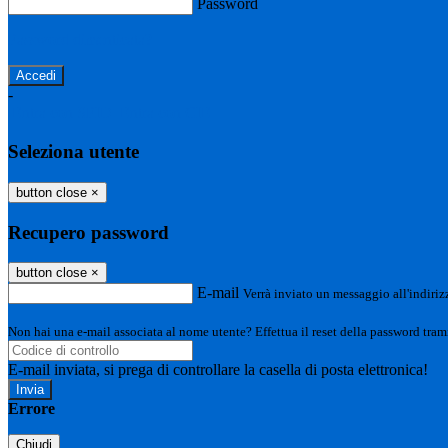
Password
Password dimenticata?
-
Entra con SPID
Entra con CIE
Seleziona utente
button close
×
Recupero password
button close
×
E-mail
Verrà inviato un messaggio all'indirizz
Non hai una e-mail associata al nome utente? Effettua il reset della password tram
E-mail inviata, si prega di controllare la casella di posta elettronica!
Errore
Chiudi