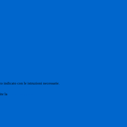
o indicato con le istruzioni necessarie.
ite la
Login Spaggiari