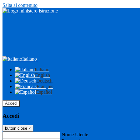
Salta al contenuto
Italiano
Italiano
English
Deutsch
Français
Español
Accedi
Accedi
button close
×
Nome Utente