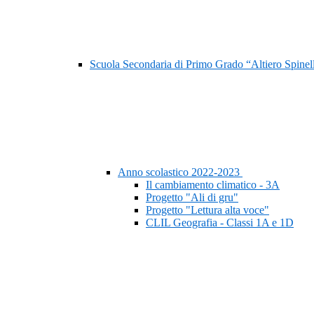
Scuola Secondaria di Primo Grado “Altiero Spinel
Anno scolastico 2022-2023
Il cambiamento climatico - 3A
Progetto "Ali di gru"
Progetto "Lettura alta voce"
CLIL Geografia - Classi 1A e 1D