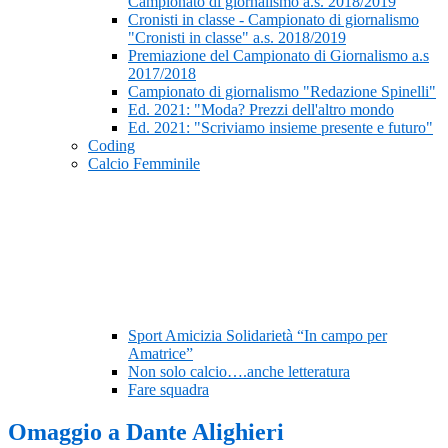
Campionato di giornalismo a.s. 2018/2019
Cronisti in classe - Campionato di giornalismo
"Cronisti in classe" a.s. 2018/2019
Premiazione del Campionato di Giornalismo a.s
2017/2018
Campionato di giornalismo "Redazione Spinelli"
Ed. 2021: "Moda? Prezzi dell'altro mondo
Ed. 2021: "Scriviamo insieme presente e futuro"
Coding
Calcio Femminile
Sport Amicizia Solidarietà “In campo per
Amatrice”
Non solo calcio….anche letteratura
Fare squadra
Omaggio a Dante Alighieri