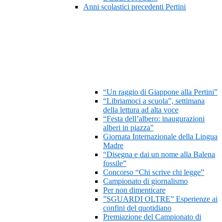
Anni scolastici precedenti Pertini
“Un raggio di Giappone alla Pertini”
“Libriamoci a scuola”, settimana
della lettura ad alta voce
“Festa dell’albero: inaugurazioni
alberi in piazza”
Giornata Internazionale della Lingua
Madre
“Disegna e dai un nome alla Balena
fossile”
Concorso “Chi scrive chi legge”
Campionato di giornalismo
Per non dimenticare
”SGUARDI OLTRE” Esperienze ai
confini del quotidiano
Premiazione del Campionato di