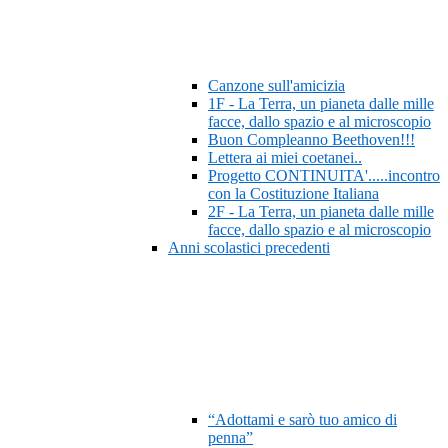
Canzone sull'amicizia
1F - La Terra, un pianeta dalle mille
facce, dallo spazio e al microscopio
Buon Compleanno Beethoven!!!
Lettera ai miei coetanei..
Progetto CONTINUITA'.....incontro
con la Costituzione Italiana
2F - La Terra, un pianeta dalle mille
facce, dallo spazio e al microscopio
Anni scolastici precedenti
“Adottami e sarò tuo amico di
penna”