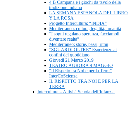
4 B Campana e i giochi da tavolo della
tradizione indiana
LA SEMANA ESPANOLA DEL LIBRO
Y LA ROSA
Progetto Intercultura: “INDIA”
Mediterraneo: cultura, legalità, umanità
“I sogni regalano speranza, facciamoli
diventare realtà”
Mediterraneo: storie, passi, ritmi
”SGUARDI OLTRE” Esperienze ai
confini del quotidiano
Giovedì 21 Marzo 2019
TEATRO AURORA 9 MAGGIO
“Il Rispetto tra Noi e per la Terra”
InterCoScienza
IL RISPETTO TRA NOI E PER LA
TERRA
Intercultura – Attività Scuola dell’Infanzia