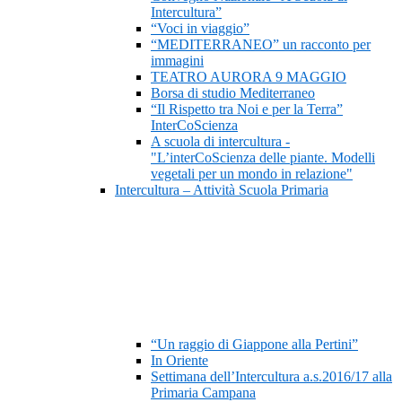
Intercultura”
“Voci in viaggio”
“MEDITERRANEO” un racconto per
immagini
TEATRO AURORA 9 MAGGIO
Borsa di studio Mediterraneo
“Il Rispetto tra Noi e per la Terra”
InterCoScienza
A scuola di intercultura -
"L’interCoScienza delle piante. Modelli
vegetali per un mondo in relazione"
Intercultura – Attività Scuola Primaria
“Un raggio di Giappone alla Pertini”
In Oriente
Settimana dell’Intercultura a.s.2016/17 alla
Primaria Campana