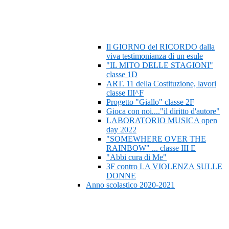
Il GIORNO del RICORDO dalla
viva testimonianza di un esule
"IL MITO DELLE STAGIONI"
classe 1D
ART. 11 della Costituzione, lavori
classe III^F
Progetto "Giallo" classe 2F
Gioca con noi...."il diritto d'autore"
LABORATORIO MUSICA open
day 2022
"SOMEWHERE OVER THE
RAINBOW" ... classe III E
"Abbi cura di Me"
3F contro LA VIOLENZA SULLE
DONNE
Anno scolastico 2020-2021