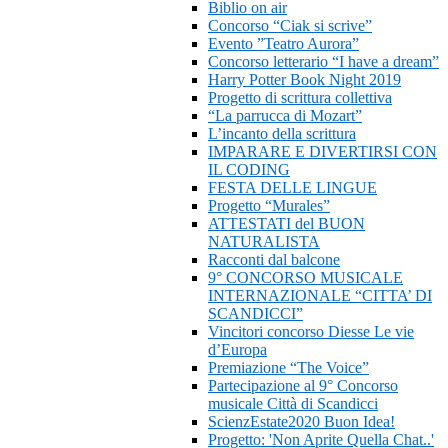
Biblio on air
Concorso “Ciak si scrive”
Evento ”Teatro Aurora”
Concorso letterario “I have a dream”
Harry Potter Book Night 2019
Progetto di scrittura collettiva
“La parrucca di Mozart”
L’incanto della scrittura
IMPARARE E DIVERTIRSI CON
IL CODING
FESTA DELLE LINGUE
Progetto “Murales”
ATTESTATI del BUON
NATURALISTA
Racconti dal balcone
9° CONCORSO MUSICALE
INTERNAZIONALE “CITTA’ DI
SCANDICCI”
Vincitori concorso Diesse Le vie
d’Europa
Premiazione “The Voice”
Partecipazione al 9° Concorso
musicale Città di Scandicci
ScienzEstate2020 Buon Idea!
Progetto: 'Non Aprite Quella Chat..'