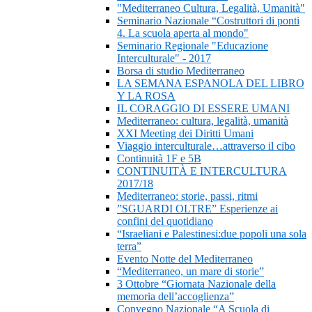
"Mediterraneo Cultura, Legalità, Umanità"
Seminario Nazionale “Costruttori di ponti
4. La scuola aperta al mondo"
Seminario Regionale "Educazione
Interculturale" - 2017
Borsa di studio Mediterraneo
LA SEMANA ESPANOLA DEL LIBRO
Y LA ROSA
IL CORAGGIO DI ESSERE UMANI
Mediterraneo: cultura, legalità, umanità
XXI Meeting dei Diritti Umani
Viaggio interculturale…attraverso il cibo
Continuità 1F e 5B
CONTINUITÀ E INTERCULTURA
2017/18
Mediterraneo: storie, passi, ritmi
”SGUARDI OLTRE” Esperienze ai
confini del quotidiano
“Israeliani e Palestinesi:due popoli una sola
terra”
Evento Notte del Mediterraneo
“Mediterraneo, un mare di storie”
3 Ottobre “Giornata Nazionale della
memoria dell’accoglienza”
Convegno Nazionale “A Scuola di