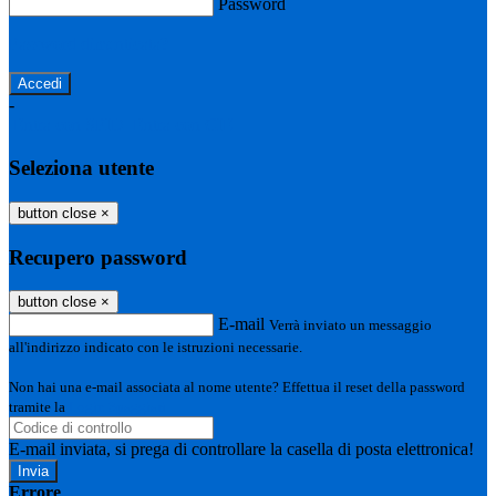
Password
Password dimenticata?
-
Entra con SPID
Entra con CIE
Seleziona utente
button close
×
Recupero password
button close
×
E-mail
Verrà inviato un messaggio
all'indirizzo indicato con le istruzioni necessarie.
Non hai una e-mail associata al nome utente? Effettua il reset della password
tramite la
Login Spaggiari
E-mail inviata, si prega di controllare la casella di posta elettronica!
Errore