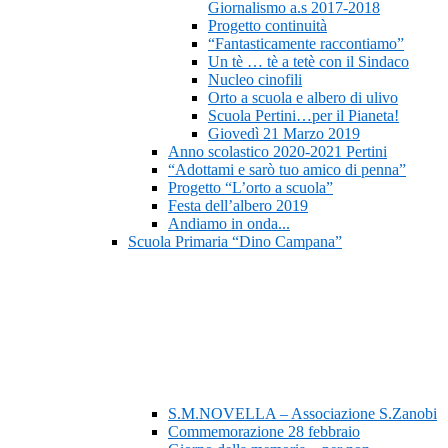
Giornalismo a.s 2017-2018
Progetto continuità
“Fantasticamente raccontiamo”
Un tè … tè a tetè con il Sindaco
Nucleo cinofili
Orto a scuola e albero di ulivo
Scuola Pertini…per il Pianeta!
Giovedì 21 Marzo 2019
Anno scolastico 2020-2021 Pertini
“Adottami e sarò tuo amico di penna”
Progetto “L’orto a scuola”
Festa dell’albero 2019
Andiamo in onda...
Scuola Primaria “Dino Campana”
S.M.NOVELLA – Associazione S.Zanobi
Commemorazione 28 febbraio