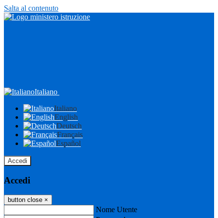
Salta al contenuto
Italiano
Italiano
English
Deutsch
Français
Español
Accedi
Accedi
button close
×
Nome Utente