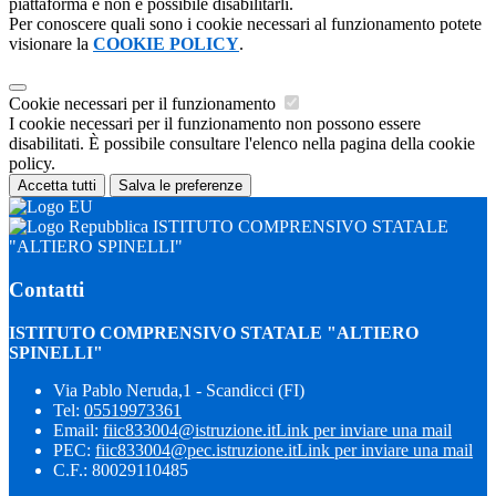
piattaforma e non è possibile disabilitarli.
Per conoscere quali sono i cookie necessari al funzionamento potete
visionare la
COOKIE POLICY
.
Cookie necessari per il funzionamento
I cookie necessari per il funzionamento non possono essere
disabilitati. È possibile consultare l'elenco nella pagina della cookie
policy.
Accetta tutti
Salva le preferenze
ISTITUTO COMPRENSIVO STATALE
"ALTIERO SPINELLI"
Contatti
ISTITUTO COMPRENSIVO STATALE "ALTIERO
SPINELLI"
Via Pablo Neruda,1 - Scandicci (FI)
Tel:
05519973361
Email:
fiic833004@istruzione.it
Link per inviare una mail
PEC:
fiic833004@pec.istruzione.it
Link per inviare una mail
C.F.: 80029110485