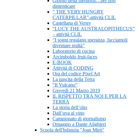
Giorno della memoria…per non
dimenticare
” THE VERY HUNGRY
CATERPILLAR”-attività CLIL
Castellana di Vergy
“LUCY THE AUSTRALOPITHECUS”
– attività CLIL
“I sogni regalano speranza, facciamoli
diventare realtà”
Laboratorio di cucina
Arcimboldo fruit-faces
E-BOOK
Attività di CODING
Ora del codice Pixel Art
La nascita della Terra
“Il Vulcano”
Giovedì 21 Marzo 2019
IL RISPETTO TRA NOI E PER LA
TERRA
La storia dell’olio
Dall’uva al vino
Campionato di giornalismo
Omaggio a Dante Alighieri
Scuola dell'Infanzia "Joan Mirò"