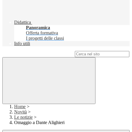
Didattica
Panoramica
Offerta formativa
I progetti delle classi
Info utili
Campo di ricerca per le pagine del sito
Home
>
Novità
>
Le notizie
>
Omaggio a Dante Alighieri