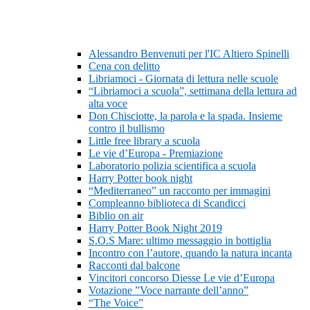
Alessandro Benvenuti per l'IC Altiero Spinelli
Cena con delitto
Libriamoci - Giornata di lettura nelle scuole
“Libriamoci a scuola”, settimana della lettura ad
alta voce
Don Chisciotte, la parola e la spada. Insieme
contro il bullismo
Little free library a scuola
Le vie d’Europa - Premiazione
Laboratorio polizia scientifica a scuola
Harry Potter book night
“Mediterraneo” un racconto per immagini
Compleanno biblioteca di Scandicci
Biblio on air
Harry Potter Book Night 2019
S.O.S Mare: ultimo messaggio in bottiglia
Incontro con l’autore, quando la natura incanta
Racconti dal balcone
Vincitori concorso Diesse Le vie d’Europa
Votazione ”Voce narrante dell’anno”
“The Voice”