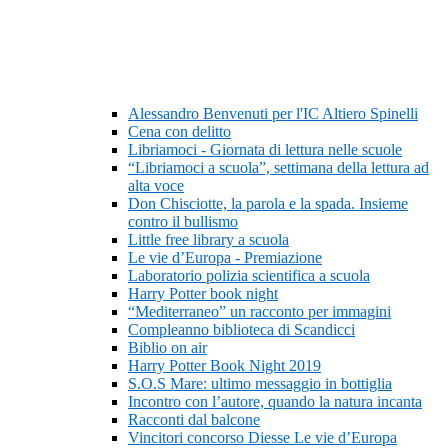
Alessandro Benvenuti per l'IC Altiero Spinelli
Cena con delitto
Libriamoci - Giornata di lettura nelle scuole
“Libriamoci a scuola”, settimana della lettura ad
alta voce
Don Chisciotte, la parola e la spada. Insieme
contro il bullismo
Little free library a scuola
Le vie d’Europa - Premiazione
Laboratorio polizia scientifica a scuola
Harry Potter book night
“Mediterraneo” un racconto per immagini
Compleanno biblioteca di Scandicci
Biblio on air
Harry Potter Book Night 2019
S.O.S Mare: ultimo messaggio in bottiglia
Incontro con l’autore, quando la natura incanta
Racconti dal balcone
Vincitori concorso Diesse Le vie d’Europa