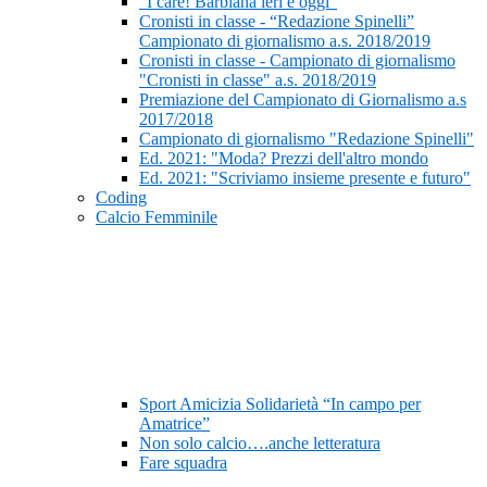
“I care! Barbiana ieri e oggi”
Cronisti in classe - “Redazione Spinelli”
Campionato di giornalismo a.s. 2018/2019
Cronisti in classe - Campionato di giornalismo
"Cronisti in classe" a.s. 2018/2019
Premiazione del Campionato di Giornalismo a.s
2017/2018
Campionato di giornalismo "Redazione Spinelli"
Ed. 2021: "Moda? Prezzi dell'altro mondo
Ed. 2021: "Scriviamo insieme presente e futuro"
Coding
Calcio Femminile
Sport Amicizia Solidarietà “In campo per
Amatrice”
Non solo calcio….anche letteratura
Fare squadra