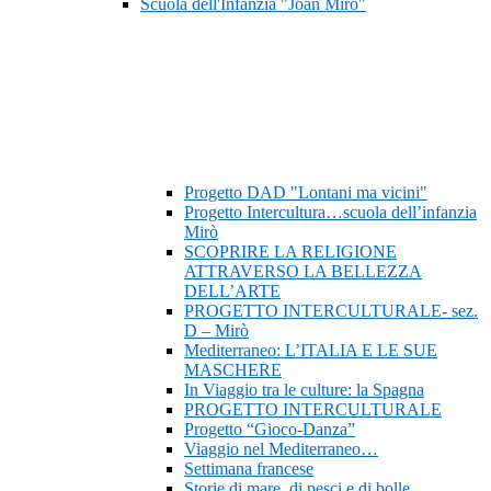
Scuola dell'Infanzia "Joan Mirò"
Progetto DAD "Lontani ma vicini"
Progetto Intercultura…scuola dell’infanzia
Mirò
SCOPRIRE LA RELIGIONE
ATTRAVERSO LA BELLEZZA
DELL’ARTE
PROGETTO INTERCULTURALE- sez.
D – Mirò
Mediterraneo: L’ITALIA E LE SUE
MASCHERE
In Viaggio tra le culture: la Spagna
PROGETTO INTERCULTURALE
Progetto “Gioco-Danza”
Viaggio nel Mediterraneo…
Settimana francese
Storie di mare, di pesci e di bolle…