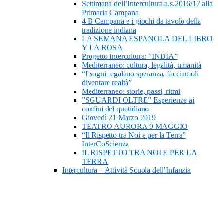
Settimana dell’Intercultura a.s.2016/17 alla
Primaria Campana
4 B Campana e i giochi da tavolo della
tradizione indiana
LA SEMANA ESPANOLA DEL LIBRO
Y LA ROSA
Progetto Intercultura: “INDIA”
Mediterraneo: cultura, legalità, umanità
“I sogni regalano speranza, facciamoli
diventare realtà”
Mediterraneo: storie, passi, ritmi
”SGUARDI OLTRE” Esperienze ai
confini del quotidiano
Giovedì 21 Marzo 2019
TEATRO AURORA 9 MAGGIO
“Il Rispetto tra Noi e per la Terra”
InterCoScienza
IL RISPETTO TRA NOI E PER LA
TERRA
Intercultura – Attività Scuola dell’Infanzia