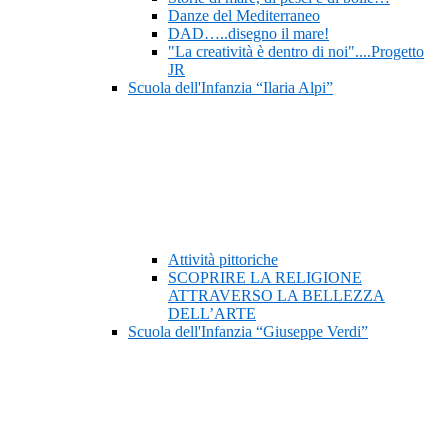
Danze del Mediterraneo
DAD…..disegno il mare!
"La creatività è dentro di noi"....Progetto
JR
Scuola dell'Infanzia “Ilaria Alpi”
Attività pittoriche
SCOPRIRE LA RELIGIONE
ATTRAVERSO LA BELLEZZA
DELL’ARTE
Scuola dell'Infanzia “Giuseppe Verdi”