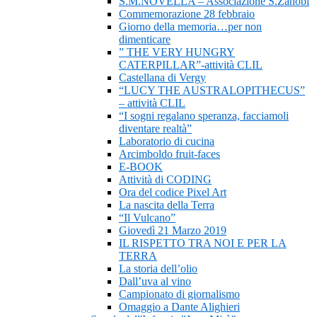
S.M.NOVELLA – Associazione S.Zanobi
Commemorazione 28 febbraio
Giorno della memoria…per non
dimenticare
” THE VERY HUNGRY
CATERPILLAR”-attività CLIL
Castellana di Vergy
“LUCY THE AUSTRALOPITHECUS”
– attività CLIL
“I sogni regalano speranza, facciamoli
diventare realtà”
Laboratorio di cucina
Arcimboldo fruit-faces
E-BOOK
Attività di CODING
Ora del codice Pixel Art
La nascita della Terra
“Il Vulcano”
Giovedì 21 Marzo 2019
IL RISPETTO TRA NOI E PER LA
TERRA
La storia dell’olio
Dall’uva al vino
Campionato di giornalismo
Omaggio a Dante Alighieri