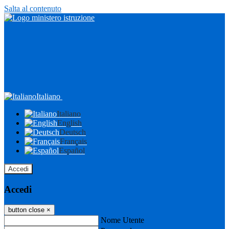
Salta al contenuto
Italiano
Italiano
English
Deutsch
Français
Español
Accedi
Accedi
button close
×
Nome Utente