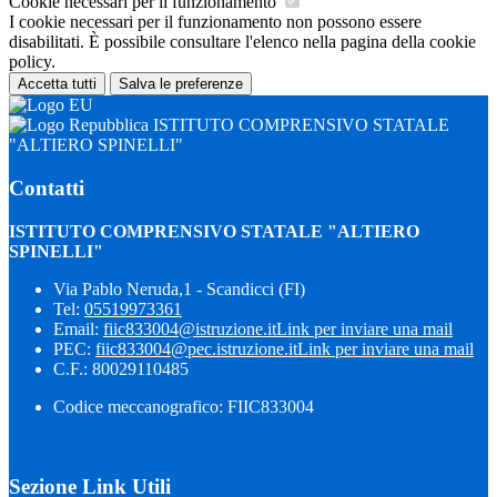
Cookie necessari per il funzionamento
I cookie necessari per il funzionamento non possono essere
disabilitati. È possibile consultare l'elenco nella pagina della cookie
policy.
Accetta tutti
Salva le preferenze
ISTITUTO COMPRENSIVO STATALE
"ALTIERO SPINELLI"
Contatti
ISTITUTO COMPRENSIVO STATALE "ALTIERO
SPINELLI"
Via Pablo Neruda,1 - Scandicci (FI)
Tel:
05519973361
Email:
fiic833004@istruzione.it
Link per inviare una mail
PEC:
fiic833004@pec.istruzione.it
Link per inviare una mail
C.F.: 80029110485
Codice meccanografico: FIIC833004
Sezione Link Utili