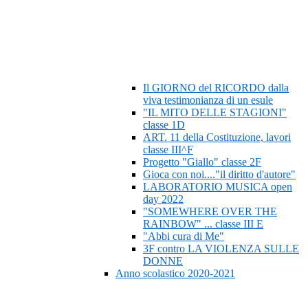
Il GIORNO del RICORDO dalla
viva testimonianza di un esule
"IL MITO DELLE STAGIONI"
classe 1D
ART. 11 della Costituzione, lavori
classe III^F
Progetto "Giallo" classe 2F
Gioca con noi...."il diritto d'autore"
LABORATORIO MUSICA open
day 2022
"SOMEWHERE OVER THE
RAINBOW" ... classe III E
"Abbi cura di Me"
3F contro LA VIOLENZA SULLE
DONNE
Anno scolastico 2020-2021