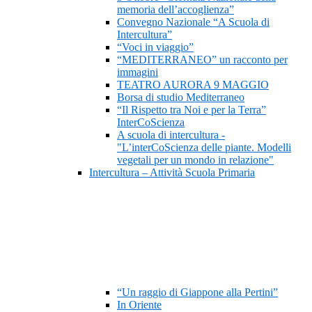
memoria dell’accoglienza”
Convegno Nazionale “A Scuola di
Intercultura”
“Voci in viaggio”
“MEDITERRANEO” un racconto per
immagini
TEATRO AURORA 9 MAGGIO
Borsa di studio Mediterraneo
“Il Rispetto tra Noi e per la Terra”
InterCoScienza
A scuola di intercultura -
"L’interCoScienza delle piante. Modelli
vegetali per un mondo in relazione"
Intercultura – Attività Scuola Primaria
“Un raggio di Giappone alla Pertini”
In Oriente