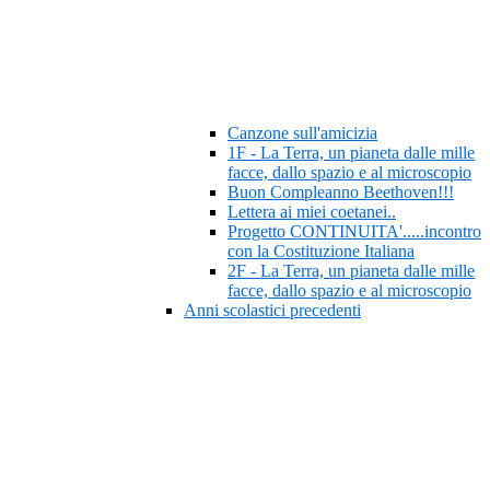
Canzone sull'amicizia
1F - La Terra, un pianeta dalle mille
facce, dallo spazio e al microscopio
Buon Compleanno Beethoven!!!
Lettera ai miei coetanei..
Progetto CONTINUITA'.....incontro
con la Costituzione Italiana
2F - La Terra, un pianeta dalle mille
facce, dallo spazio e al microscopio
Anni scolastici precedenti