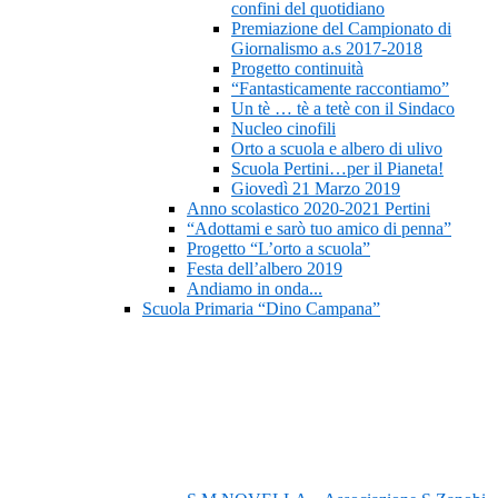
confini del quotidiano
Premiazione del Campionato di
Giornalismo a.s 2017-2018
Progetto continuità
“Fantasticamente raccontiamo”
Un tè … tè a tetè con il Sindaco
Nucleo cinofili
Orto a scuola e albero di ulivo
Scuola Pertini…per il Pianeta!
Giovedì 21 Marzo 2019
Anno scolastico 2020-2021 Pertini
“Adottami e sarò tuo amico di penna”
Progetto “L’orto a scuola”
Festa dell’albero 2019
Andiamo in onda...
Scuola Primaria “Dino Campana”