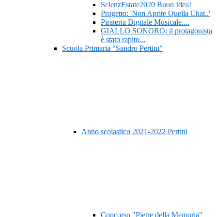
ScienzEstate2020 Buon Idea!
Progetto: 'Non Aprite Quella Chat..'
Pirateria Digitale Musicale....
GIALLO SONORO: il protagonista
è stato rapito...
Scuola Primaria “Sandro Pertini”
Anno scolastico 2021-2022 Pertini
Concorso "Pietre della Memoria"