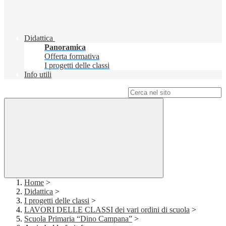
Didattica
Panoramica
Offerta formativa
I progetti delle classi
Info utili
Campo di ricerca per le pagine del sito
Home
>
Didattica
>
I progetti delle classi
>
LAVORI DELLE CLASSI dei vari ordini di scuola
>
Scuola Primaria “Dino Campana”
>