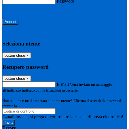
Password
Password dimenticata?
-
Entra con SPID
Entra con CIE
Seleziona utente
button close
×
Recupero password
button close
×
E-mail
Verrà inviato un messaggio
all'indirizzo indicato con le istruzioni necessarie.
Non hai una e-mail associata al nome utente? Effettua il reset della password
tramite la
Login Spaggiari
E-mail inviata, si prega di controllare la casella di posta elettronica!
Errore