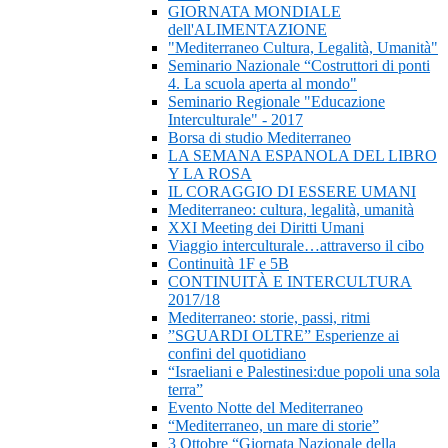
GIORNATA MONDIALE
dell'ALIMENTAZIONE
"Mediterraneo Cultura, Legalità, Umanità"
Seminario Nazionale “Costruttori di ponti
4. La scuola aperta al mondo"
Seminario Regionale "Educazione
Interculturale" - 2017
Borsa di studio Mediterraneo
LA SEMANA ESPANOLA DEL LIBRO
Y LA ROSA
IL CORAGGIO DI ESSERE UMANI
Mediterraneo: cultura, legalità, umanità
XXI Meeting dei Diritti Umani
Viaggio interculturale…attraverso il cibo
Continuità 1F e 5B
CONTINUITÀ E INTERCULTURA
2017/18
Mediterraneo: storie, passi, ritmi
”SGUARDI OLTRE” Esperienze ai
confini del quotidiano
“Israeliani e Palestinesi:due popoli una sola
terra”
Evento Notte del Mediterraneo
“Mediterraneo, un mare di storie”
3 Ottobre “Giornata Nazionale della