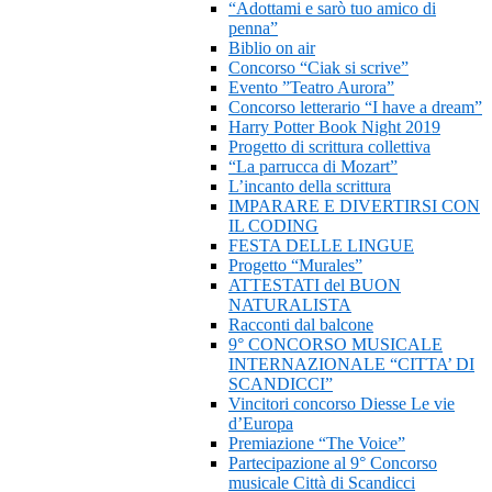
“Adottami e sarò tuo amico di
penna”
Biblio on air
Concorso “Ciak si scrive”
Evento ”Teatro Aurora”
Concorso letterario “I have a dream”
Harry Potter Book Night 2019
Progetto di scrittura collettiva
“La parrucca di Mozart”
L’incanto della scrittura
IMPARARE E DIVERTIRSI CON
IL CODING
FESTA DELLE LINGUE
Progetto “Murales”
ATTESTATI del BUON
NATURALISTA
Racconti dal balcone
9° CONCORSO MUSICALE
INTERNAZIONALE “CITTA’ DI
SCANDICCI”
Vincitori concorso Diesse Le vie
d’Europa
Premiazione “The Voice”
Partecipazione al 9° Concorso
musicale Città di Scandicci