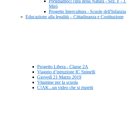
Prendiamoci cura della Natura - Sez. F - J.
Mirò
Progetto Intercultura - Scuole dell'Infanzia
Educazione alla legalità – Cittadinanza e Costituzione
Progetto Libera - Classe 2A
Viaggio d’istruzione IC Spinelli
Giovedì 21 Marzo 2019
Vitamine per la scuola
C!AK...un video che si rispetti