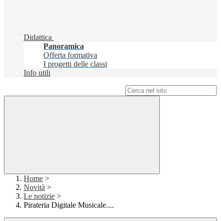
Didattica
Panoramica
Offerta formativa
I progetti delle classi
Info utili
Campo di ricerca per le pagine del sito
Home
>
Novità
>
Le notizie
>
Pirateria Digitale Musicale....