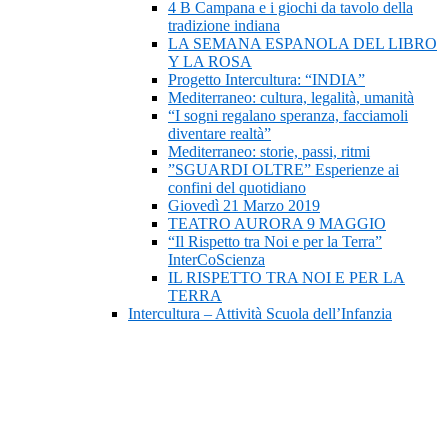
4 B Campana e i giochi da tavolo della
tradizione indiana
LA SEMANA ESPANOLA DEL LIBRO
Y LA ROSA
Progetto Intercultura: “INDIA”
Mediterraneo: cultura, legalità, umanità
“I sogni regalano speranza, facciamoli
diventare realtà”
Mediterraneo: storie, passi, ritmi
”SGUARDI OLTRE” Esperienze ai
confini del quotidiano
Giovedì 21 Marzo 2019
TEATRO AURORA 9 MAGGIO
“Il Rispetto tra Noi e per la Terra”
InterCoScienza
IL RISPETTO TRA NOI E PER LA
TERRA
Intercultura – Attività Scuola dell’Infanzia