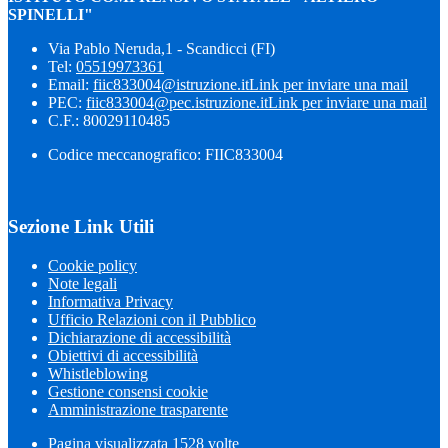
SPINELLI"
Via Pablo Neruda,1 - Scandicci (FI)
Tel:
05519973361
Email:
fiic833004@istruzione.it
Link per inviare una mail
PEC:
fiic833004@pec.istruzione.it
Link per inviare una mail
C.F.: 80029110485
Codice meccanografico: FIIC833004
Sezione Link Utili
Cookie policy
Note legali
Informativa Privacy
Ufficio Relazioni con il Pubblico
Dichiarazione di accessibilità
Obiettivi di accessibilità
Whistleblowing
Gestione consensi cookie
Amministrazione trasparente
Pagina visualizzata
1528
volte