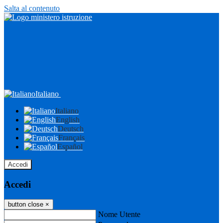
Salta al contenuto
Italiano
Italiano
English
Deutsch
Français
Español
Accedi
Accedi
button close
×
Nome Utente