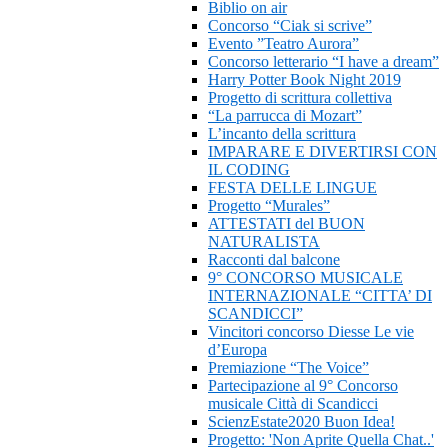
Biblio on air
Concorso “Ciak si scrive”
Evento ”Teatro Aurora”
Concorso letterario “I have a dream”
Harry Potter Book Night 2019
Progetto di scrittura collettiva
“La parrucca di Mozart”
L’incanto della scrittura
IMPARARE E DIVERTIRSI CON
IL CODING
FESTA DELLE LINGUE
Progetto “Murales”
ATTESTATI del BUON
NATURALISTA
Racconti dal balcone
9° CONCORSO MUSICALE
INTERNAZIONALE “CITTA’ DI
SCANDICCI”
Vincitori concorso Diesse Le vie
d’Europa
Premiazione “The Voice”
Partecipazione al 9° Concorso
musicale Città di Scandicci
ScienzEstate2020 Buon Idea!
Progetto: 'Non Aprite Quella Chat..'