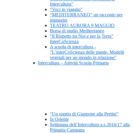
Intercultura”
“Voci in viaggio”
“MEDITERRANEO” un racconto per
immagini
TEATRO AURORA 9 MAGGIO
Borsa di studio Mediterraneo
“Il Rispetto tra Noi e per la Terra”
InterCoScienza
A scuola di intercultura -
"L’interCoScienza delle piante. Modelli
vegetali per un mondo in relazione"
Intercultura – Attività Scuola Primaria
“Un raggio di Giappone alla Pertini”
In Oriente
Settimana dell’Intercultura a.s.2016/17 alla
Primaria Campana