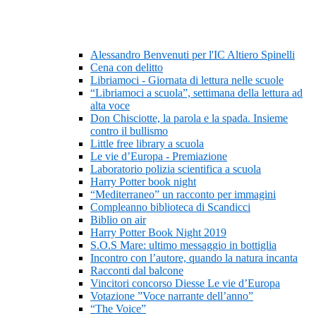
Alessandro Benvenuti per l'IC Altiero Spinelli
Cena con delitto
Libriamoci - Giornata di lettura nelle scuole
“Libriamoci a scuola”, settimana della lettura ad
alta voce
Don Chisciotte, la parola e la spada. Insieme
contro il bullismo
Little free library a scuola
Le vie d’Europa - Premiazione
Laboratorio polizia scientifica a scuola
Harry Potter book night
“Mediterraneo” un racconto per immagini
Compleanno biblioteca di Scandicci
Biblio on air
Harry Potter Book Night 2019
S.O.S Mare: ultimo messaggio in bottiglia
Incontro con l’autore, quando la natura incanta
Racconti dal balcone
Vincitori concorso Diesse Le vie d’Europa
Votazione ”Voce narrante dell’anno”
“The Voice”