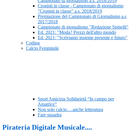
Campionato di giornalismo a.s. 2018/2019
Cronisti in classe - Campionato di giornalismo
"Cronisti in classe" a.s. 2018/2019
Premiazione del Campionato di Giornalismo a.s
2017/2018
Campionato di giornalismo "Redazione Spinelli"
Ed. 2021: "Moda? Prezzi dell'altro mondo
Ed. 2021: "Scriviamo insieme presente e futuro"
Coding
Calcio Femminile
Sport Amicizia Solidarietà “In campo per
Amatrice”
Non solo calcio….anche letteratura
Fare squadra
Pirateria Digitale Musicale....