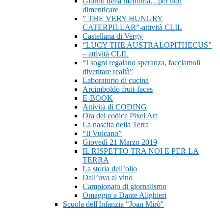
Giorno della memoria…per non
dimenticare
” THE VERY HUNGRY
CATERPILLAR”-attività CLIL
Castellana di Vergy
“LUCY THE AUSTRALOPITHECUS”
– attività CLIL
“I sogni regalano speranza, facciamoli
diventare realtà”
Laboratorio di cucina
Arcimboldo fruit-faces
E-BOOK
Attività di CODING
Ora del codice Pixel Art
La nascita della Terra
“Il Vulcano”
Giovedì 21 Marzo 2019
IL RISPETTO TRA NOI E PER LA
TERRA
La storia dell’olio
Dall’uva al vino
Campionato di giornalismo
Omaggio a Dante Alighieri
Scuola dell'Infanzia "Joan Mirò"