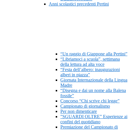
Anni scolastici precedenti Pertini
“Un raggio di Giappone alla Pertini”
“Libriamoci a scuola”, settimana
della lettura ad alta voce
“Festa dell’albero: inaugurazioni
alberi in piazza”
Giornata Internazionale della Lingua
Madre
“Disegna e dai un nome alla Balena
fossile”
Concorso “Chi scrive chi legge”
Campionato di giornalismo
Per non dimenticare
”SGUARDI OLTRE” Esperienze ai
confini del quotidiano
Premiazione del Campionato di