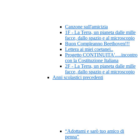
Canzone sull'amicizia
1F - La Terra, un pianeta dalle mille
facce, dallo spazio e al microscopio
Buon Compleanno Beethoven!!!
Lettera ai miei coetanei..
Progetto CONTINUITA'.....incontro
con la Costituzione Italiana
2F - La Terra, un pianeta dalle mille
facce, dallo spazio e al microscopio
Anni scolastici precedenti
“Adottami e sarò tuo amico di
penna”