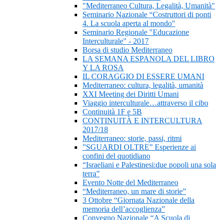
"Mediterraneo Cultura, Legalità, Umanità"
Seminario Nazionale “Costruttori di ponti
4. La scuola aperta al mondo"
Seminario Regionale "Educazione
Interculturale" - 2017
Borsa di studio Mediterraneo
LA SEMANA ESPANOLA DEL LIBRO
Y LA ROSA
IL CORAGGIO DI ESSERE UMANI
Mediterraneo: cultura, legalità, umanità
XXI Meeting dei Diritti Umani
Viaggio interculturale…attraverso il cibo
Continuità 1F e 5B
CONTINUITÀ E INTERCULTURA
2017/18
Mediterraneo: storie, passi, ritmi
”SGUARDI OLTRE” Esperienze ai
confini del quotidiano
“Israeliani e Palestinesi:due popoli una sola
terra”
Evento Notte del Mediterraneo
“Mediterraneo, un mare di storie”
3 Ottobre “Giornata Nazionale della
memoria dell’accoglienza”
Convegno Nazionale “A Scuola di