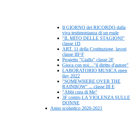
Il GIORNO del RICORDO dalla
viva testimonianza di un esule
"IL MITO DELLE STAGIONI"
classe 1D
ART. 11 della Costituzione, lavori
classe III^F
Progetto "Giallo" classe 2F
Gioca con noi...."il diritto d'autore"
LABORATORIO MUSICA open
day 2022
"SOMEWHERE OVER THE
RAINBOW" ... classe III E
"Abbi cura di Me"
3F contro LA VIOLENZA SULLE
DONNE
Anno scolastico 2020-2021