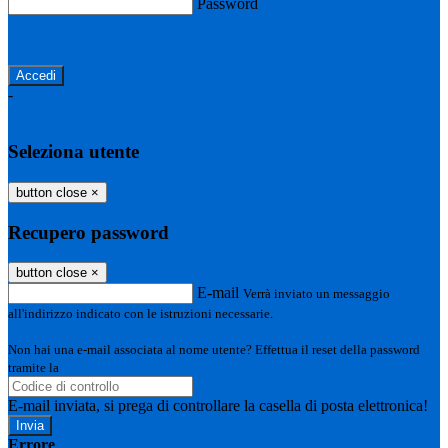
Password
Password dimenticata?
-
Entra con SPID
Entra con CIE
Seleziona utente
button close
×
Recupero password
button close
×
E-mail
Verrà inviato un messaggio
all'indirizzo indicato con le istruzioni necessarie.
Non hai una e-mail associata al nome utente? Effettua il reset della password
tramite la
Login Spaggiari
E-mail inviata, si prega di controllare la casella di posta elettronica!
Errore