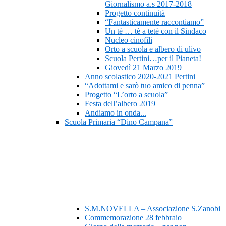
Giornalismo a.s 2017-2018
Progetto continuità
“Fantasticamente raccontiamo”
Un tè … tè a tetè con il Sindaco
Nucleo cinofili
Orto a scuola e albero di ulivo
Scuola Pertini…per il Pianeta!
Giovedì 21 Marzo 2019
Anno scolastico 2020-2021 Pertini
“Adottami e sarò tuo amico di penna”
Progetto “L’orto a scuola”
Festa dell’albero 2019
Andiamo in onda...
Scuola Primaria “Dino Campana”
S.M.NOVELLA – Associazione S.Zanobi
Commemorazione 28 febbraio