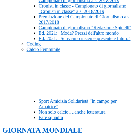
Campionato di giornalismo a.s. 2018/2019
Cronisti in classe - Campionato di giornalismo
"Cronisti in classe" a.s. 2018/2019
Premiazione del Campionato di Giornalismo a.s
2017/2018
Campionato di giornalismo "Redazione Spinelli"
Ed. 2021: "Moda? Prezzi dell'altro mondo
Ed. 2021: "Scriviamo insieme presente e futuro"
Coding
Calcio Femminile
Sport Amicizia Solidarietà “In campo per
Amatrice”
Non solo calcio….anche letteratura
Fare squadra
GIORNATA MONDIALE