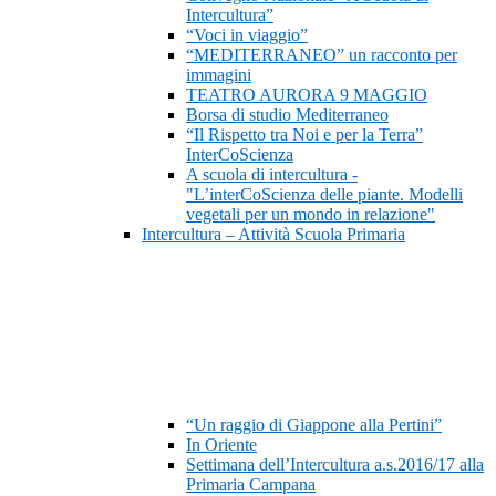
Intercultura”
“Voci in viaggio”
“MEDITERRANEO” un racconto per
immagini
TEATRO AURORA 9 MAGGIO
Borsa di studio Mediterraneo
“Il Rispetto tra Noi e per la Terra”
InterCoScienza
A scuola di intercultura -
"L’interCoScienza delle piante. Modelli
vegetali per un mondo in relazione"
Intercultura – Attività Scuola Primaria
“Un raggio di Giappone alla Pertini”
In Oriente
Settimana dell’Intercultura a.s.2016/17 alla
Primaria Campana