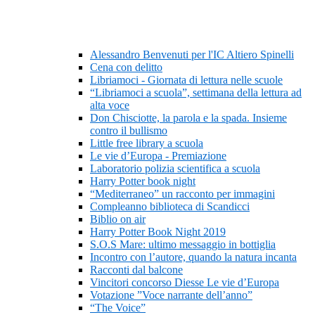
Alessandro Benvenuti per l'IC Altiero Spinelli
Cena con delitto
Libriamoci - Giornata di lettura nelle scuole
“Libriamoci a scuola”, settimana della lettura ad
alta voce
Don Chisciotte, la parola e la spada. Insieme
contro il bullismo
Little free library a scuola
Le vie d’Europa - Premiazione
Laboratorio polizia scientifica a scuola
Harry Potter book night
“Mediterraneo” un racconto per immagini
Compleanno biblioteca di Scandicci
Biblio on air
Harry Potter Book Night 2019
S.O.S Mare: ultimo messaggio in bottiglia
Incontro con l’autore, quando la natura incanta
Racconti dal balcone
Vincitori concorso Diesse Le vie d’Europa
Votazione ”Voce narrante dell’anno”
“The Voice”