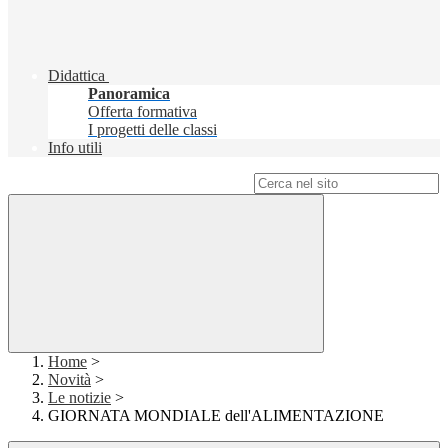
Didattica
Panoramica
Offerta formativa
I progetti delle classi
Info utili
Campo di ricerca per le pagine del sito
Home
>
Novità
>
Le notizie
>
GIORNATA MONDIALE dell'ALIMENTAZIONE