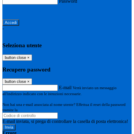
Password
Password dimenticata?
-
Entra con SPID
Entra con CIE
Seleziona utente
button close
×
Recupero password
button close
×
E-mail
Verrà inviato un messaggio
all'indirizzo indicato con le istruzioni necessarie.
Non hai una e-mail associata al nome utente? Effettua il reset della password
tramite la
Login Spaggiari
E-mail inviata, si prega di controllare la casella di posta elettronica!
Errore