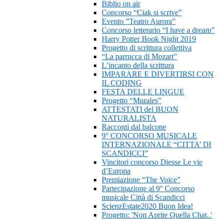
Biblio on air
Concorso “Ciak si scrive”
Evento ”Teatro Aurora”
Concorso letterario “I have a dream”
Harry Potter Book Night 2019
Progetto di scrittura collettiva
“La parrucca di Mozart”
L’incanto della scrittura
IMPARARE E DIVERTIRSI CON
IL CODING
FESTA DELLE LINGUE
Progetto “Murales”
ATTESTATI del BUON
NATURALISTA
Racconti dal balcone
9° CONCORSO MUSICALE
INTERNAZIONALE “CITTA’ DI
SCANDICCI”
Vincitori concorso Diesse Le vie
d’Europa
Premiazione “The Voice”
Partecipazione al 9° Concorso
musicale Città di Scandicci
ScienzEstate2020 Buon Idea!
Progetto: 'Non Aprite Quella Chat..'