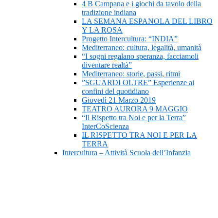
4 B Campana e i giochi da tavolo della
tradizione indiana
LA SEMANA ESPANOLA DEL LIBRO
Y LA ROSA
Progetto Intercultura: “INDIA”
Mediterraneo: cultura, legalità, umanità
“I sogni regalano speranza, facciamoli
diventare realtà”
Mediterraneo: storie, passi, ritmi
”SGUARDI OLTRE” Esperienze ai
confini del quotidiano
Giovedì 21 Marzo 2019
TEATRO AURORA 9 MAGGIO
“Il Rispetto tra Noi e per la Terra”
InterCoScienza
IL RISPETTO TRA NOI E PER LA
TERRA
Intercultura – Attività Scuola dell’Infanzia