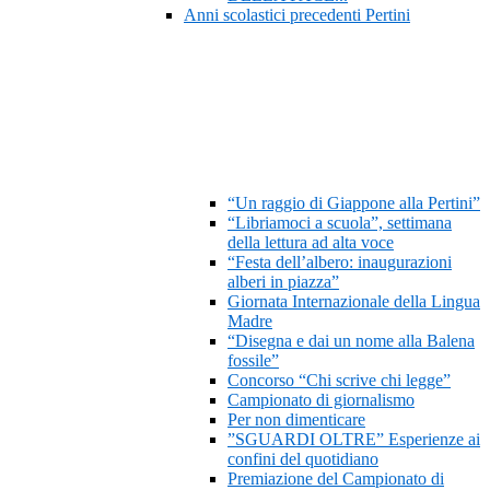
Anni scolastici precedenti Pertini
“Un raggio di Giappone alla Pertini”
“Libriamoci a scuola”, settimana
della lettura ad alta voce
“Festa dell’albero: inaugurazioni
alberi in piazza”
Giornata Internazionale della Lingua
Madre
“Disegna e dai un nome alla Balena
fossile”
Concorso “Chi scrive chi legge”
Campionato di giornalismo
Per non dimenticare
”SGUARDI OLTRE” Esperienze ai
confini del quotidiano
Premiazione del Campionato di