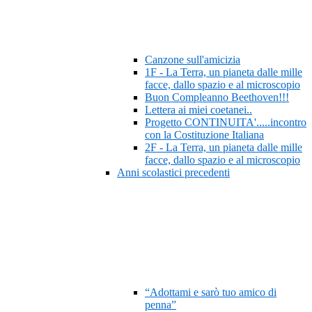
Canzone sull'amicizia
1F - La Terra, un pianeta dalle mille
facce, dallo spazio e al microscopio
Buon Compleanno Beethoven!!!
Lettera ai miei coetanei..
Progetto CONTINUITA'.....incontro
con la Costituzione Italiana
2F - La Terra, un pianeta dalle mille
facce, dallo spazio e al microscopio
Anni scolastici precedenti
“Adottami e sarò tuo amico di
penna”