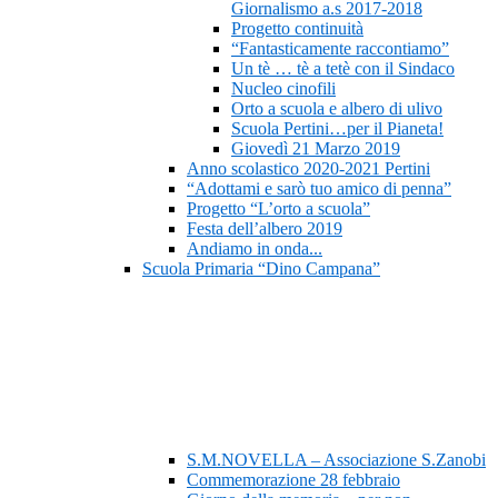
Giornalismo a.s 2017-2018
Progetto continuità
“Fantasticamente raccontiamo”
Un tè … tè a tetè con il Sindaco
Nucleo cinofili
Orto a scuola e albero di ulivo
Scuola Pertini…per il Pianeta!
Giovedì 21 Marzo 2019
Anno scolastico 2020-2021 Pertini
“Adottami e sarò tuo amico di penna”
Progetto “L’orto a scuola”
Festa dell’albero 2019
Andiamo in onda...
Scuola Primaria “Dino Campana”
S.M.NOVELLA – Associazione S.Zanobi
Commemorazione 28 febbraio