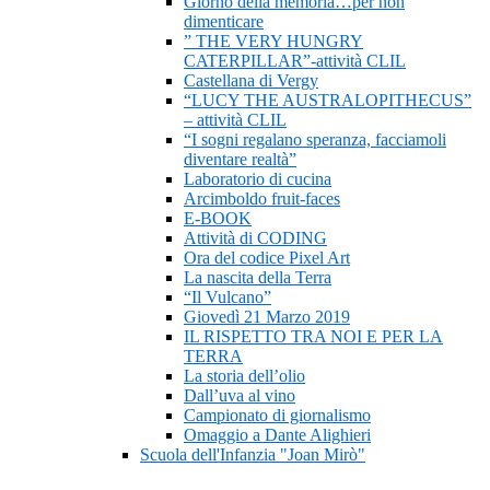
Giorno della memoria…per non
dimenticare
” THE VERY HUNGRY
CATERPILLAR”-attività CLIL
Castellana di Vergy
“LUCY THE AUSTRALOPITHECUS”
– attività CLIL
“I sogni regalano speranza, facciamoli
diventare realtà”
Laboratorio di cucina
Arcimboldo fruit-faces
E-BOOK
Attività di CODING
Ora del codice Pixel Art
La nascita della Terra
“Il Vulcano”
Giovedì 21 Marzo 2019
IL RISPETTO TRA NOI E PER LA
TERRA
La storia dell’olio
Dall’uva al vino
Campionato di giornalismo
Omaggio a Dante Alighieri
Scuola dell'Infanzia "Joan Mirò"