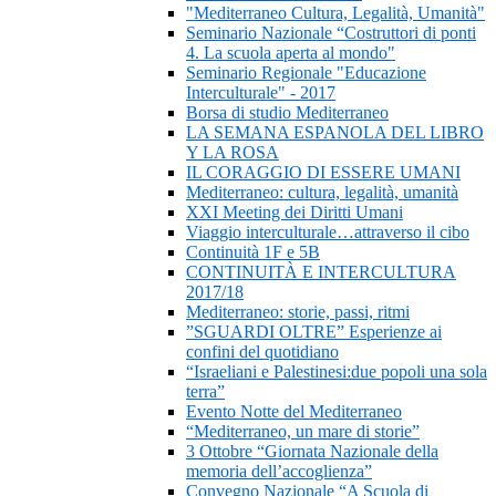
"Mediterraneo Cultura, Legalità, Umanità"
Seminario Nazionale “Costruttori di ponti
4. La scuola aperta al mondo"
Seminario Regionale "Educazione
Interculturale" - 2017
Borsa di studio Mediterraneo
LA SEMANA ESPANOLA DEL LIBRO
Y LA ROSA
IL CORAGGIO DI ESSERE UMANI
Mediterraneo: cultura, legalità, umanità
XXI Meeting dei Diritti Umani
Viaggio interculturale…attraverso il cibo
Continuità 1F e 5B
CONTINUITÀ E INTERCULTURA
2017/18
Mediterraneo: storie, passi, ritmi
”SGUARDI OLTRE” Esperienze ai
confini del quotidiano
“Israeliani e Palestinesi:due popoli una sola
terra”
Evento Notte del Mediterraneo
“Mediterraneo, un mare di storie”
3 Ottobre “Giornata Nazionale della
memoria dell’accoglienza”
Convegno Nazionale “A Scuola di