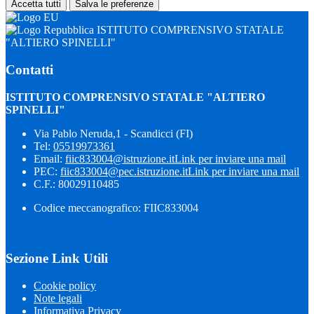
Accetta tutti
Salva le preferenze
ISTITUTO COMPRENSIVO STATALE
"ALTIERO SPINELLI"
Contatti
ISTITUTO COMPRENSIVO STATALE "ALTIERO
SPINELLI"
Via Pablo Neruda,1 - Scandicci (FI)
Tel:
05519973361
Email:
fiic833004@istruzione.it
Link per inviare una mail
PEC:
fiic833004@pec.istruzione.it
Link per inviare una mail
C.F.: 80029110485
Codice meccanografico: FIIC833004
Sezione Link Utili
Cookie policy
Note legali
Informativa Privacy