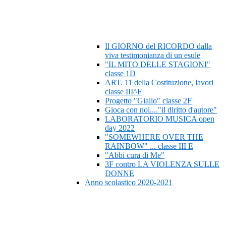
Il GIORNO del RICORDO dalla
viva testimonianza di un esule
"IL MITO DELLE STAGIONI"
classe 1D
ART. 11 della Costituzione, lavori
classe III^F
Progetto "Giallo" classe 2F
Gioca con noi...."il diritto d'autore"
LABORATORIO MUSICA open
day 2022
"SOMEWHERE OVER THE
RAINBOW" ... classe III E
"Abbi cura di Me"
3F contro LA VIOLENZA SULLE
DONNE
Anno scolastico 2020-2021