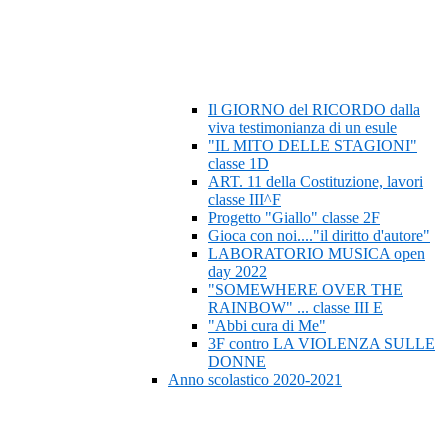
Il GIORNO del RICORDO dalla
viva testimonianza di un esule
"IL MITO DELLE STAGIONI"
classe 1D
ART. 11 della Costituzione, lavori
classe III^F
Progetto "Giallo" classe 2F
Gioca con noi...."il diritto d'autore"
LABORATORIO MUSICA open
day 2022
"SOMEWHERE OVER THE
RAINBOW" ... classe III E
"Abbi cura di Me"
3F contro LA VIOLENZA SULLE
DONNE
Anno scolastico 2020-2021