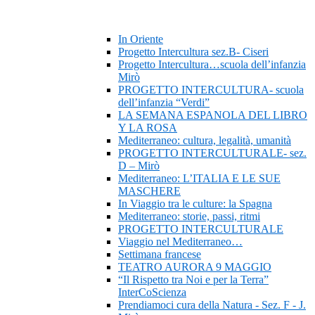
In Oriente
Progetto Intercultura sez.B- Ciseri
Progetto Intercultura…scuola dell’infanzia
Mirò
PROGETTO INTERCULTURA- scuola
dell’infanzia “Verdi”
LA SEMANA ESPANOLA DEL LIBRO
Y LA ROSA
Mediterraneo: cultura, legalità, umanità
PROGETTO INTERCULTURALE- sez.
D – Mirò
Mediterraneo: L’ITALIA E LE SUE
MASCHERE
In Viaggio tra le culture: la Spagna
Mediterraneo: storie, passi, ritmi
PROGETTO INTERCULTURALE
Viaggio nel Mediterraneo…
Settimana francese
TEATRO AURORA 9 MAGGIO
“Il Rispetto tra Noi e per la Terra”
InterCoScienza
Prendiamoci cura della Natura - Sez. F - J.