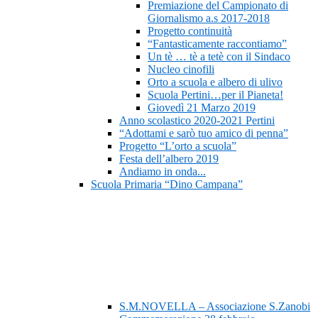
Premiazione del Campionato di
Giornalismo a.s 2017-2018
Progetto continuità
“Fantasticamente raccontiamo”
Un tè … tè a tetè con il Sindaco
Nucleo cinofili
Orto a scuola e albero di ulivo
Scuola Pertini…per il Pianeta!
Giovedì 21 Marzo 2019
Anno scolastico 2020-2021 Pertini
“Adottami e sarò tuo amico di penna”
Progetto “L’orto a scuola”
Festa dell’albero 2019
Andiamo in onda...
Scuola Primaria “Dino Campana”
S.M.NOVELLA – Associazione S.Zanobi