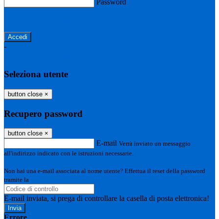
Password
Password dimenticata?
-
Entra con SPID
Entra con CIE
Seleziona utente
button close
×
Recupero password
button close
×
E-mail
Verrà inviato un messaggio
all'indirizzo indicato con le istruzioni necessarie.
Non hai una e-mail associata al nome utente? Effettua il reset della password
tramite la
Login Spaggiari
E-mail inviata, si prega di controllare la casella di posta elettronica!
Errore