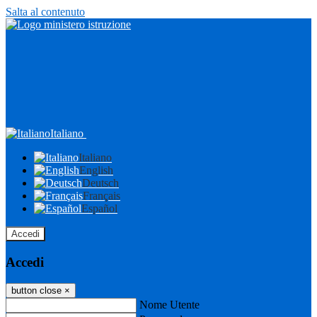
Salta al contenuto
Italiano
Italiano
English
Deutsch
Français
Español
Accedi
Accedi
button close
×
Nome Utente