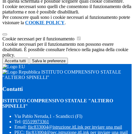
In questa schermata è possibile scegliere quali cookie consentire.
I cookie necessari sono quelli che consentono il funzionamento della
piattaforma e non è possibile disabilitarli.
Per conoscere quali sono i cookie necessari al funzionamento potete
visionare la
COOKIE POLICY
.
Cookie necessari per il funzionamento
I cookie necessari per il funzionamento non possono essere
disabilitati. È possibile consultare l'elenco nella pagina della cookie
policy.
Accetta tutti
Salva le preferenze
ISTITUTO COMPRENSIVO STATALE
"ALTIERO SPINELLI"
Contatti
ISTITUTO COMPRENSIVO STATALE "ALTIERO
SPINELLI"
Via Pablo Neruda,1 - Scandicci (FI)
Tel:
05519973361
Email:
fiic833004@istruzione.it
Link per inviare una mail
PEC:
fiic833004@pec.istruzione.it
Link per inviare una mail