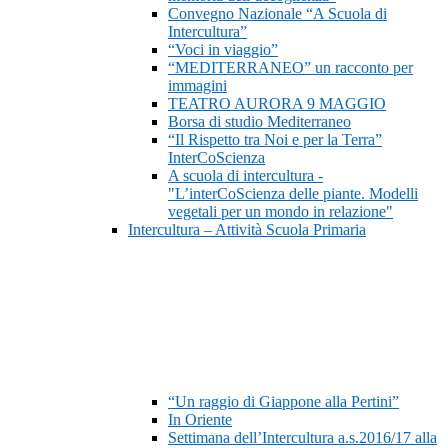
Convegno Nazionale “A Scuola di
Intercultura”
“Voci in viaggio”
“MEDITERRANEO” un racconto per
immagini
TEATRO AURORA 9 MAGGIO
Borsa di studio Mediterraneo
“Il Rispetto tra Noi e per la Terra”
InterCoScienza
A scuola di intercultura -
"L’interCoScienza delle piante. Modelli
vegetali per un mondo in relazione"
Intercultura – Attività Scuola Primaria
“Un raggio di Giappone alla Pertini”
In Oriente
Settimana dell’Intercultura a.s.2016/17 alla