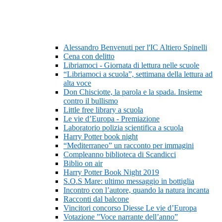
Alessandro Benvenuti per l'IC Altiero Spinelli
Cena con delitto
Libriamoci - Giornata di lettura nelle scuole
“Libriamoci a scuola”, settimana della lettura ad
alta voce
Don Chisciotte, la parola e la spada. Insieme
contro il bullismo
Little free library a scuola
Le vie d’Europa - Premiazione
Laboratorio polizia scientifica a scuola
Harry Potter book night
“Mediterraneo” un racconto per immagini
Compleanno biblioteca di Scandicci
Biblio on air
Harry Potter Book Night 2019
S.O.S Mare: ultimo messaggio in bottiglia
Incontro con l’autore, quando la natura incanta
Racconti dal balcone
Vincitori concorso Diesse Le vie d’Europa
Votazione ”Voce narrante dell’anno”