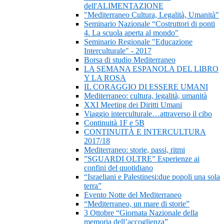
dell'ALIMENTAZIONE
"Mediterraneo Cultura, Legalità, Umanità"
Seminario Nazionale “Costruttori di ponti
4. La scuola aperta al mondo"
Seminario Regionale "Educazione
Interculturale" - 2017
Borsa di studio Mediterraneo
LA SEMANA ESPANOLA DEL LIBRO
Y LA ROSA
IL CORAGGIO DI ESSERE UMANI
Mediterraneo: cultura, legalità, umanità
XXI Meeting dei Diritti Umani
Viaggio interculturale…attraverso il cibo
Continuità 1F e 5B
CONTINUITÀ E INTERCULTURA
2017/18
Mediterraneo: storie, passi, ritmi
”SGUARDI OLTRE” Esperienze ai
confini del quotidiano
“Israeliani e Palestinesi:due popoli una sola
terra”
Evento Notte del Mediterraneo
“Mediterraneo, un mare di storie”
3 Ottobre “Giornata Nazionale della
memoria dell’accoglienza”