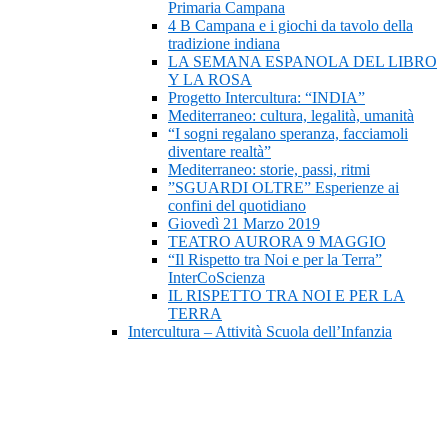
Primaria Campana
4 B Campana e i giochi da tavolo della
tradizione indiana
LA SEMANA ESPANOLA DEL LIBRO
Y LA ROSA
Progetto Intercultura: “INDIA”
Mediterraneo: cultura, legalità, umanità
“I sogni regalano speranza, facciamoli
diventare realtà”
Mediterraneo: storie, passi, ritmi
”SGUARDI OLTRE” Esperienze ai
confini del quotidiano
Giovedì 21 Marzo 2019
TEATRO AURORA 9 MAGGIO
“Il Rispetto tra Noi e per la Terra”
InterCoScienza
IL RISPETTO TRA NOI E PER LA
TERRA
Intercultura – Attività Scuola dell’Infanzia