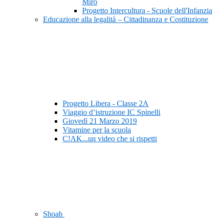
Mirò
Progetto Intercultura - Scuole dell'Infanzia
Educazione alla legalità – Cittadinanza e Costituzione
Progetto Libera - Classe 2A
Viaggio d’istruzione IC Spinelli
Giovedì 21 Marzo 2019
Vitamine per la scuola
C!AK...un video che si rispetti
Shoah