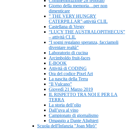
Commemorazione 28 febbraio
Giorno della memoria…per non
dimenticare
” THE VERY HUNGRY
CATERPILLAR”-attività CLIL
Castellana di Vergy
“LUCY THE AUSTRALOPITHECUS”
– attività CLIL
“I sogni regalano speranza, facciamoli
diventare realtà”
Laboratorio di cucina
Arcimboldo fruit-faces
E-BOOK
Attività di CODING
Ora del codice Pixel Art
La nascita della Terra
“Il Vulcano”
Giovedì 21 Marzo 2019
IL RISPETTO TRA NOI E PER LA
TERRA
La storia dell’olio
Dall’uva al vino
Campionato di giornalismo
Omaggio a Dante Alighieri
Scuola dell'Infanzia "Joan Mirò"