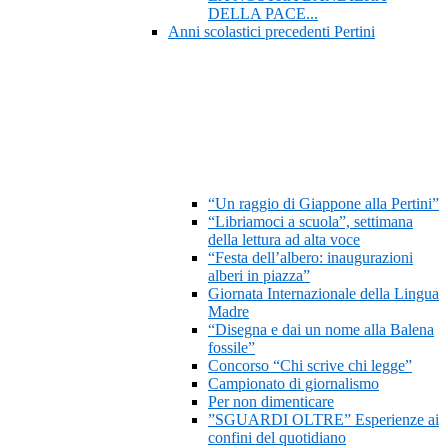
DELLA PACE...
Anni scolastici precedenti Pertini
“Un raggio di Giappone alla Pertini”
“Libriamoci a scuola”, settimana
della lettura ad alta voce
“Festa dell’albero: inaugurazioni
alberi in piazza”
Giornata Internazionale della Lingua
Madre
“Disegna e dai un nome alla Balena
fossile”
Concorso “Chi scrive chi legge”
Campionato di giornalismo
Per non dimenticare
”SGUARDI OLTRE” Esperienze ai
confini del quotidiano