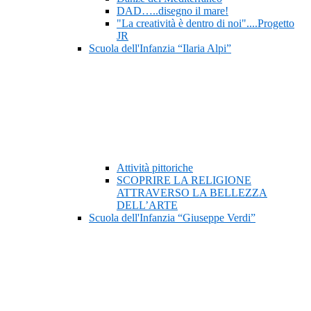
DAD…..disegno il mare!
"La creatività è dentro di noi"....Progetto
JR
Scuola dell'Infanzia “Ilaria Alpi”
Attività pittoriche
SCOPRIRE LA RELIGIONE
ATTRAVERSO LA BELLEZZA
DELL’ARTE
Scuola dell'Infanzia “Giuseppe Verdi”