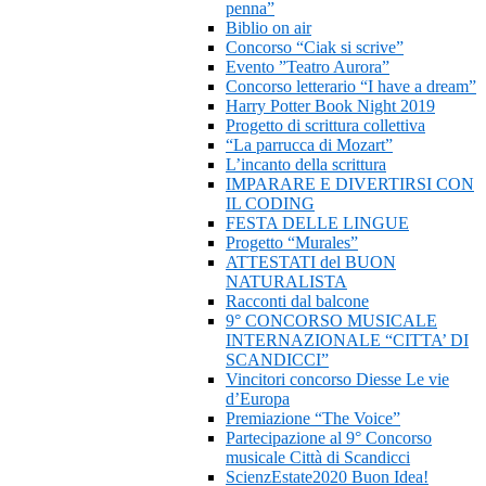
penna”
Biblio on air
Concorso “Ciak si scrive”
Evento ”Teatro Aurora”
Concorso letterario “I have a dream”
Harry Potter Book Night 2019
Progetto di scrittura collettiva
“La parrucca di Mozart”
L’incanto della scrittura
IMPARARE E DIVERTIRSI CON
IL CODING
FESTA DELLE LINGUE
Progetto “Murales”
ATTESTATI del BUON
NATURALISTA
Racconti dal balcone
9° CONCORSO MUSICALE
INTERNAZIONALE “CITTA’ DI
SCANDICCI”
Vincitori concorso Diesse Le vie
d’Europa
Premiazione “The Voice”
Partecipazione al 9° Concorso
musicale Città di Scandicci
ScienzEstate2020 Buon Idea!