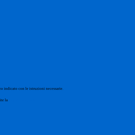
o indicato con le istruzioni necessarie.
ite la
Login Spaggiari