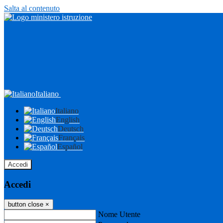
Salta al contenuto
Italiano
Italiano
English
Deutsch
Français
Español
Accedi
Accedi
button close
×
Nome Utente