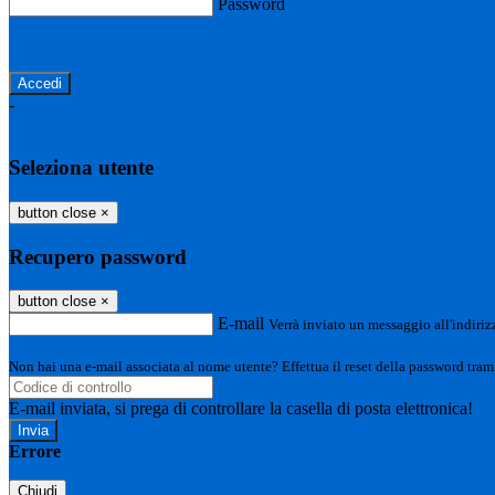
Password
Password dimenticata?
-
Entra con SPID
Entra con CIE
Seleziona utente
button close
×
Recupero password
button close
×
E-mail
Verrà inviato un messaggio all'indirizz
Non hai una e-mail associata al nome utente? Effettua il reset della password tram
E-mail inviata, si prega di controllare la casella di posta elettronica!
Errore
Chiudi