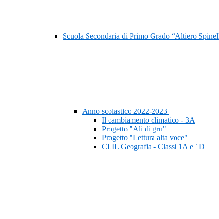
Scuola Secondaria di Primo Grado “Altiero Spinel
Anno scolastico 2022-2023
Il cambiamento climatico - 3A
Progetto "Ali di gru"
Progetto "Lettura alta voce"
CLIL Geografia - Classi 1A e 1D