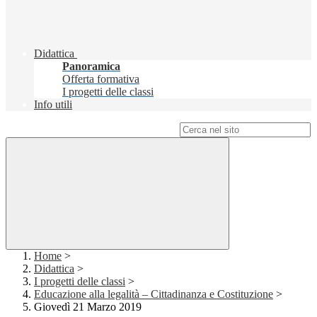
Didattica
Panoramica
Offerta formativa
I progetti delle classi
Info utili
Campo di ricerca per le pagine del sito
Home
>
Didattica
>
I progetti delle classi
>
Educazione alla legalità – Cittadinanza e Costituzione
>
Giovedì 21 Marzo 2019