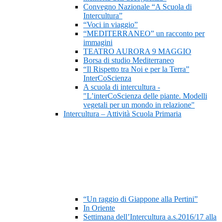
Convegno Nazionale “A Scuola di
Intercultura”
“Voci in viaggio”
“MEDITERRANEO” un racconto per
immagini
TEATRO AURORA 9 MAGGIO
Borsa di studio Mediterraneo
“Il Rispetto tra Noi e per la Terra”
InterCoScienza
A scuola di intercultura -
"L’interCoScienza delle piante. Modelli
vegetali per un mondo in relazione"
Intercultura – Attività Scuola Primaria
“Un raggio di Giappone alla Pertini”
In Oriente
Settimana dell’Intercultura a.s.2016/17 alla