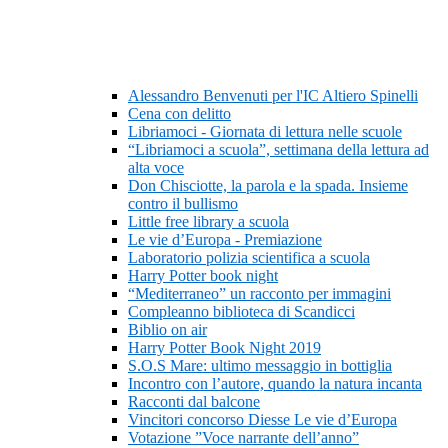
Alessandro Benvenuti per l'IC Altiero Spinelli
Cena con delitto
Libriamoci - Giornata di lettura nelle scuole
“Libriamoci a scuola”, settimana della lettura ad
alta voce
Don Chisciotte, la parola e la spada. Insieme
contro il bullismo
Little free library a scuola
Le vie d’Europa - Premiazione
Laboratorio polizia scientifica a scuola
Harry Potter book night
“Mediterraneo” un racconto per immagini
Compleanno biblioteca di Scandicci
Biblio on air
Harry Potter Book Night 2019
S.O.S Mare: ultimo messaggio in bottiglia
Incontro con l’autore, quando la natura incanta
Racconti dal balcone
Vincitori concorso Diesse Le vie d’Europa
Votazione ”Voce narrante dell’anno”