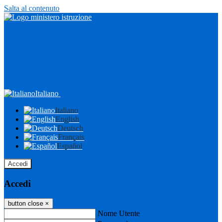
Salta al contenuto
Italiano
Italiano
English
Deutsch
Français
Español
Accedi
Accedi
button close
×
Nome Utente