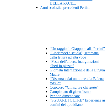
DELLA PACE...
Anni scolastici precedenti Pertini
“Un raggio di Giappone alla Pertini”
“Libriamoci a scuola”, settimana
della lettura ad alta voce
“Festa dell’albero: inaugurazioni
alberi in piazza”
Giornata Internazionale della Lingua
Madre
“Disegna e dai un nome alla Balena
fossile”
Concorso “Chi scrive chi legge”
Campionato di giornalismo
Per non dimenticare
”SGUARDI OLTRE” Esperienze ai
confini del quotidiano