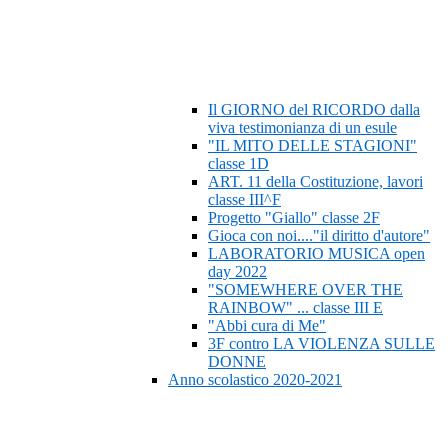
Il GIORNO del RICORDO dalla
viva testimonianza di un esule
"IL MITO DELLE STAGIONI"
classe 1D
ART. 11 della Costituzione, lavori
classe III^F
Progetto "Giallo" classe 2F
Gioca con noi...."il diritto d'autore"
LABORATORIO MUSICA open
day 2022
"SOMEWHERE OVER THE
RAINBOW" ... classe III E
"Abbi cura di Me"
3F contro LA VIOLENZA SULLE
DONNE
Anno scolastico 2020-2021