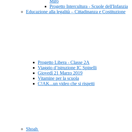
Mirò
Progetto Intercultura - Scuole dell'Infanzia
Educazione alla legalità – Cittadinanza e Costituzione
Progetto Libera - Classe 2A
Viaggio d’istruzione IC Spinelli
Giovedì 21 Marzo 2019
Vitamine per la scuola
C!AK...un video che si rispetti
Shoah