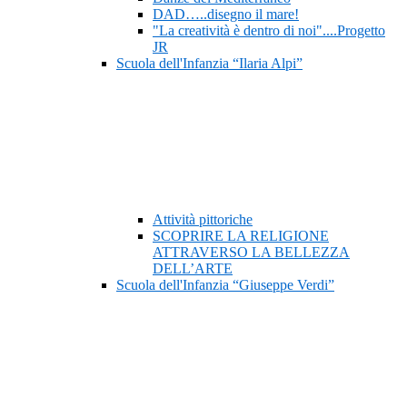
DAD…..disegno il mare!
"La creatività è dentro di noi"....Progetto
JR
Scuola dell'Infanzia “Ilaria Alpi”
Attività pittoriche
SCOPRIRE LA RELIGIONE
ATTRAVERSO LA BELLEZZA
DELL’ARTE
Scuola dell'Infanzia “Giuseppe Verdi”