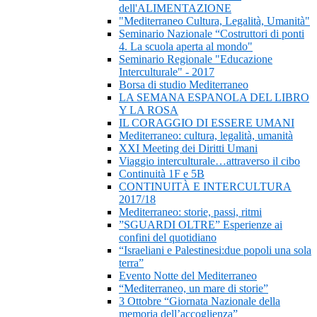
dell'ALIMENTAZIONE
"Mediterraneo Cultura, Legalità, Umanità"
Seminario Nazionale “Costruttori di ponti
4. La scuola aperta al mondo"
Seminario Regionale "Educazione
Interculturale" - 2017
Borsa di studio Mediterraneo
LA SEMANA ESPANOLA DEL LIBRO
Y LA ROSA
IL CORAGGIO DI ESSERE UMANI
Mediterraneo: cultura, legalità, umanità
XXI Meeting dei Diritti Umani
Viaggio interculturale…attraverso il cibo
Continuità 1F e 5B
CONTINUITÀ E INTERCULTURA
2017/18
Mediterraneo: storie, passi, ritmi
”SGUARDI OLTRE” Esperienze ai
confini del quotidiano
“Israeliani e Palestinesi:due popoli una sola
terra”
Evento Notte del Mediterraneo
“Mediterraneo, un mare di storie”
3 Ottobre “Giornata Nazionale della
memoria dell’accoglienza”