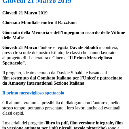
Giovedì 21 Marzo 2019
Giovedì 21 Marzo 2019
Giornata Mondiale contro il Razzismo
Giornata della Memoria e dell’Impegno in ricordo delle Vittime
delle Mafie
Giovedì 21
Marzo
l’autore e regista
Davide Sibaldi
incontrerà,
presso le scuole del nostro Istituto, le classi che hanno lavorato
al progetto di Letteratura e Cinema “
Il Primo Meraviglioso
Spettacolo”.
Il progetto, ideato e curato da Davide Sibaldi, è basato sul
film
sostenuto dal Comitato Italiano per l’Unicef e patrocinato
da Amnesty International Sezione Italiana
Il primo meraviglioso spettacolo
Gli alunni avranno la possibilità di dialogare con l’autore e, nello
stesso tempo, potranno presentare i loro lavori anche ad eventuali
classi ospiti.
I materiali del progetto (
libro in pdf, film versione integrale, film
in versione animata per i più piccoli, tavole pittoriche
) sono a