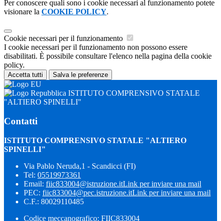
Per conoscere quali sono i cookie necessari al funzionamento potete
visionare la
COOKIE POLICY
.
Cookie necessari per il funzionamento
I cookie necessari per il funzionamento non possono essere
disabilitati. È possibile consultare l'elenco nella pagina della cookie
policy.
Accetta tutti
Salva le preferenze
ISTITUTO COMPRENSIVO STATALE
"ALTIERO SPINELLI"
Contatti
ISTITUTO COMPRENSIVO STATALE "ALTIERO
SPINELLI"
Via Pablo Neruda,1 - Scandicci (FI)
Tel:
05519973361
Email:
fiic833004@istruzione.it
Link per inviare una mail
PEC:
fiic833004@pec.istruzione.it
Link per inviare una mail
C.F.: 80029110485
Codice meccanografico: FIIC833004