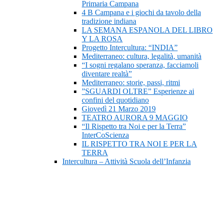
Primaria Campana
4 B Campana e i giochi da tavolo della
tradizione indiana
LA SEMANA ESPANOLA DEL LIBRO
Y LA ROSA
Progetto Intercultura: “INDIA”
Mediterraneo: cultura, legalità, umanità
“I sogni regalano speranza, facciamoli
diventare realtà”
Mediterraneo: storie, passi, ritmi
”SGUARDI OLTRE” Esperienze ai
confini del quotidiano
Giovedì 21 Marzo 2019
TEATRO AURORA 9 MAGGIO
“Il Rispetto tra Noi e per la Terra”
InterCoScienza
IL RISPETTO TRA NOI E PER LA
TERRA
Intercultura – Attività Scuola dell’Infanzia