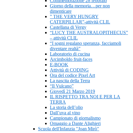
Commemorazione 28 febbraio
Giorno della memoria…per non
dimenticare
” THE VERY HUNGRY
CATERPILLAR”-attività CLIL
Castellana di Vergy
“LUCY THE AUSTRALOPITHECUS”
– attività CLIL
“I sogni regalano speranza, facciamoli
diventare realtà”
Laboratorio di cucina
Arcimboldo fruit-faces
E-BOOK
Attività di CODING
Ora del codice Pixel Art
La nascita della Terra
“Il Vulcano”
Giovedì 21 Marzo 2019
IL RISPETTO TRA NOI E PER LA
TERRA
La storia dell’olio
Dall’uva al vino
Campionato di giornalismo
Omaggio a Dante Alighieri
Scuola dell'Infanzia "Joan Mirò"