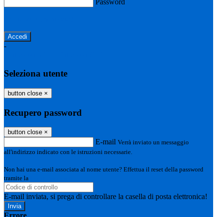
Password
Password dimenticata?
-
Entra con SPID
Entra con CIE
Seleziona utente
button close
×
Recupero password
button close
×
E-mail
Verrà inviato un messaggio
all'indirizzo indicato con le istruzioni necessarie.
Non hai una e-mail associata al nome utente? Effettua il reset della password
tramite la
Login Spaggiari
E-mail inviata, si prega di controllare la casella di posta elettronica!
Errore