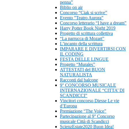
penna”
Biblio on air
Concorso “Ciak si scrive”
Evento ”Teatro Aurora”
Concorso letterario “I have a dream”
Harry Potter Book Night 2019
Progetto di scrittura collettiva
“La parrucca di Mozart”
L’incanto della scrittura
IMPARARE E DIVERTIRSI CON
IL CODING
FESTA DELLE LINGUE
Progetto “Murales”
ATTESTATI del BUON
NATURALISTA
Racconti dal balcone
9° CONCORSO MUSICALE
INTERNAZIONALE “CITTA’ DI
SCANDICCI”
Vincitori concorso Diesse Le vie
d’Europa
Premiazione “The Voice”
Partecipazione al 9° Concorso
musicale Città di Scandicci
ScienzEstate2020 Buon Idea!