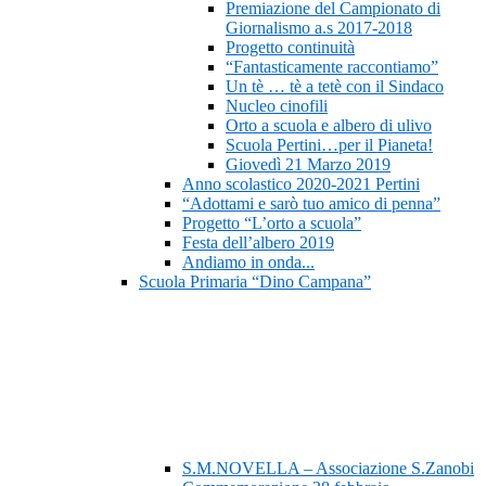
Premiazione del Campionato di
Giornalismo a.s 2017-2018
Progetto continuità
“Fantasticamente raccontiamo”
Un tè … tè a tetè con il Sindaco
Nucleo cinofili
Orto a scuola e albero di ulivo
Scuola Pertini…per il Pianeta!
Giovedì 21 Marzo 2019
Anno scolastico 2020-2021 Pertini
“Adottami e sarò tuo amico di penna”
Progetto “L’orto a scuola”
Festa dell’albero 2019
Andiamo in onda...
Scuola Primaria “Dino Campana”
S.M.NOVELLA – Associazione S.Zanobi