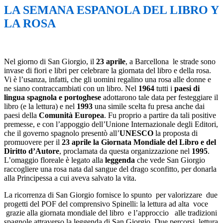
LA SEMANA ESPANOLA DEL LIBRO Y
LA ROSA
Nel giorno di San Giorgio, il
23 aprile
, a Barcellona le strade sono
invase di fiori e libri per celebrare la giornata del libro e della rosa.
Vi è l’usanza, infatti, che gli uomini regalino una rosa alle donne e
ne siano contraccambiati con un libro. Nel
1964
tutti i
paesi di
lingua spagnola e portoghese
adottarono tale data per festeggiare il
libro (e la lettura) e nel
1993
una simile scelta fu presa anche dai
paesi della
Comunità Europea
. Fu proprio a partire da tali positive
premesse, e con l’appoggio dell’Unione Internazionale degli Editori,
che il governo spagnolo presentò all’
UNESCO
la proposta di
promuovere per il
23 aprile la Giornata Mondiale del Libro e del
Diritto d’Autore
, proclamata da questa organizzazione nel
1995
.
L’omaggio floreale è legato alla
leggenda
che vede San Giorgio
raccogliere una rosa nata dal sangue del drago sconfitto, per donarla
alla Principessa a cui aveva salvato la vita.
La ricorrenza di San Giorgio fornisce lo spunto per valorizzare due
progetti del POF del comprensivo Spinelli: la lettura ad alta voce
grazie alla giornata mondiale del libro e l’approccio alle tradizioni
spagnole attraverso la leggenda di San Giorgio. Due percorsi, lettura