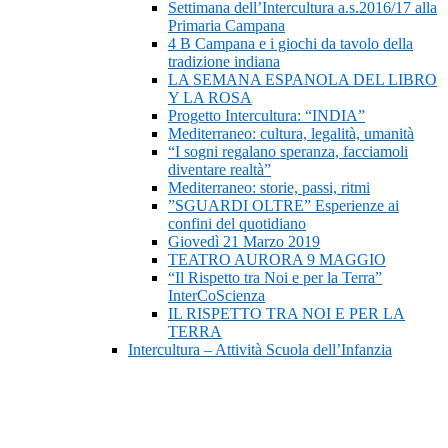
Settimana dell’Intercultura a.s.2016/17 alla
Primaria Campana
4 B Campana e i giochi da tavolo della
tradizione indiana
LA SEMANA ESPANOLA DEL LIBRO
Y LA ROSA
Progetto Intercultura: “INDIA”
Mediterraneo: cultura, legalità, umanità
“I sogni regalano speranza, facciamoli
diventare realtà”
Mediterraneo: storie, passi, ritmi
”SGUARDI OLTRE” Esperienze ai
confini del quotidiano
Giovedì 21 Marzo 2019
TEATRO AURORA 9 MAGGIO
“Il Rispetto tra Noi e per la Terra”
InterCoScienza
IL RISPETTO TRA NOI E PER LA
TERRA
Intercultura – Attività Scuola dell’Infanzia