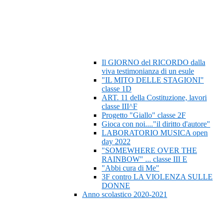
Il GIORNO del RICORDO dalla
viva testimonianza di un esule
"IL MITO DELLE STAGIONI"
classe 1D
ART. 11 della Costituzione, lavori
classe III^F
Progetto "Giallo" classe 2F
Gioca con noi...."il diritto d'autore"
LABORATORIO MUSICA open
day 2022
"SOMEWHERE OVER THE
RAINBOW" ... classe III E
"Abbi cura di Me"
3F contro LA VIOLENZA SULLE
DONNE
Anno scolastico 2020-2021