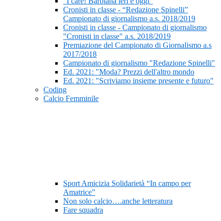
“I care! Barbiana ieri e oggi”
Cronisti in classe - “Redazione Spinelli”
Campionato di giornalismo a.s. 2018/2019
Cronisti in classe - Campionato di giornalismo
"Cronisti in classe" a.s. 2018/2019
Premiazione del Campionato di Giornalismo a.s
2017/2018
Campionato di giornalismo "Redazione Spinelli"
Ed. 2021: "Moda? Prezzi dell'altro mondo
Ed. 2021: "Scriviamo insieme presente e futuro"
Coding
Calcio Femminile
Sport Amicizia Solidarietà “In campo per
Amatrice”
Non solo calcio….anche letteratura
Fare squadra