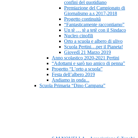
confini del quotidiano
Premiazione del Campionato di
Giornalismo a.s 2017-2018
Progetto continuità
“Fantasticamente raccontiamo”
Un tè … tè a tetè con il Sindaco
Nucleo cinofili
Orto a scuola e albero di ulivo
Scuola Pertini…per il Pianeta!
Giovedì 21 Marzo 2019
Anno scolastico 2020-2021 Pertini
“Adottami e sarò tuo amico di penna”
Progetto “L’orto a scuola”
Festa dell’albero 2019
Andiamo in onda...
Scuola Primaria “Dino Campana”