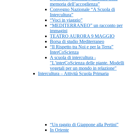
memoria dell’accoglienza”
Convegno Nazionale “A Scuola di
Intercultura”
“Voci in viaggio”
“MEDITERRANEO” un racconto per
immagini
TEATRO AURORA 9 MAGGIO
Borsa di studio Mediterraneo
“Il Rispetto tra Noi e per la Terra”
InterCoScienza
A scuola di intercultura -
"L’interCoScienza delle piante. Modelli
vegetali per un mondo in relazione"
Intercultura – Attività Scuola Primaria
“Un raggio di Giappone alla Pertini”
In Oriente