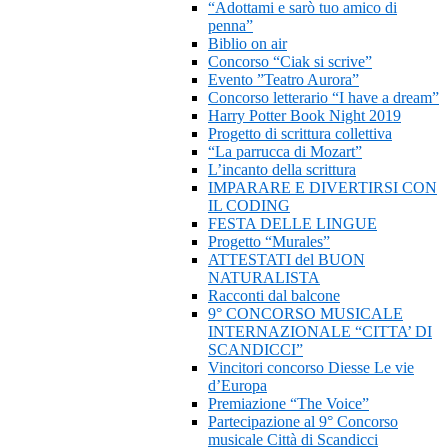
“Adottami e sarò tuo amico di
penna”
Biblio on air
Concorso “Ciak si scrive”
Evento ”Teatro Aurora”
Concorso letterario “I have a dream”
Harry Potter Book Night 2019
Progetto di scrittura collettiva
“La parrucca di Mozart”
L’incanto della scrittura
IMPARARE E DIVERTIRSI CON
IL CODING
FESTA DELLE LINGUE
Progetto “Murales”
ATTESTATI del BUON
NATURALISTA
Racconti dal balcone
9° CONCORSO MUSICALE
INTERNAZIONALE “CITTA’ DI
SCANDICCI”
Vincitori concorso Diesse Le vie
d’Europa
Premiazione “The Voice”
Partecipazione al 9° Concorso
musicale Città di Scandicci