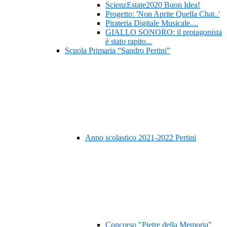
ScienzEstate2020 Buon Idea!
Progetto: 'Non Aprite Quella Chat..'
Pirateria Digitale Musicale....
GIALLO SONORO: il protagonista
è stato rapito...
Scuola Primaria “Sandro Pertini”
Anno scolastico 2021-2022 Pertini
Concorso "Pietre della Memoria"