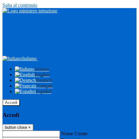
Salta al contenuto
Italiano
Italiano
English
Deutsch
Français
Español
Accedi
Accedi
button close
×
Nome Utente