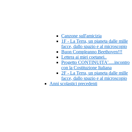
Canzone sull'amicizia
1F - La Terra, un pianeta dalle mille
facce, dallo spazio e al microscopio
Buon Compleanno Beethoven!!!
Lettera ai miei coetanei..
Progetto CONTINUITA'.....incontro
con la Costituzione Italiana
2F - La Terra, un pianeta dalle mille
facce, dallo spazio e al microscopio
Anni scolastici precedenti