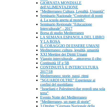
GIORNATA MONDIALE
dell'ALIMENTAZIONE
"Mediterraneo Cultura, Legalità, Umanità"
Seminario Nazionale “Costruttori di ponti
4. La scuola aperta al mondo"
Seminario Regionale "Educazione
Interculturale" - 2017
Borsa di studio Mediterraneo
LA SEMANA ESPANOLA DEL LIBRO
Y LA ROSA
IL CORAGGIO DI ESSERE UMANI
Mediterraneo: cultura, legalità, umanità
XXI Meeting dei Diritti Umani
Viaggio interculturale…attraverso il cibo
Continuità 1F e 5B
CONTINUITÀ E INTERCULTURA
2017/18
Mediterraneo: storie, passi, ritmi
”SGUARDI OLTRE” Esperienze ai
confini del quotidiano
“Israeliani e Palestinesi:due popoli una sola
terra”
Evento Notte del Mediterraneo
“Mediterraneo, un mare di storie”
3 Ottobre “Giornata Nazionale della