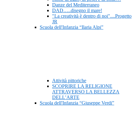
Danze del Mediterraneo
DAD…..disegno il mare!
"La creatività è dentro di noi"....Progetto
JR
Scuola dell'Infanzia “Ilaria Alpi”
Attività pittoriche
SCOPRIRE LA RELIGIONE
ATTRAVERSO LA BELLEZZA
DELL’ARTE
Scuola dell'Infanzia “Giuseppe Verdi”