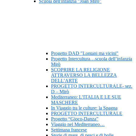
Scuola dell'Infanzia "Joan Mirò"
Progetto DAD "Lontani ma vicini"
Progetto Intercultura…scuola dell’infanzia
Mirò
SCOPRIRE LA RELIGIONE
ATTRAVERSO LA BELLEZZA
DELL’ARTE
PROGETTO INTERCULTURALE- sez.
D – Mirò
Mediterraneo: L’ITALIA E LE SUE
MASCHERE
In Viaggio tra le culture: la Spagna
PROGETTO INTERCULTURALE
Progetto “Gioco-Danza”
Viaggio nel Mediterraneo…
Settimana francese
Storie di mare, di pesci e di bolle…