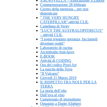
S.M.NOVELLA – Associazione S.Zanobi
Commemorazione 28 febbraio
Giorno della memoria…per non
dimenticare
” THE VERY HUNGRY
CATERPILLAR”-attività CLIL
Castellana di Vergy
“LUCY THE AUSTRALOPITHECUS”
– attività CLIL
“I sogni regalano speranza, facciamoli
diventare realtà”
Laboratorio di cucina
Arcimboldo fruit-faces
E-BOOK
Attività di CODING
Ora del codice Pixel Art
La nascita della Terra
“Il Vulcano”
Giovedì 21 Marzo 2019
IL RISPETTO TRA NOI E PER LA
TERRA
La storia dell’olio
Dall’uva al vino
Campionato di giornalismo
Omaggio a Dante Alighieri