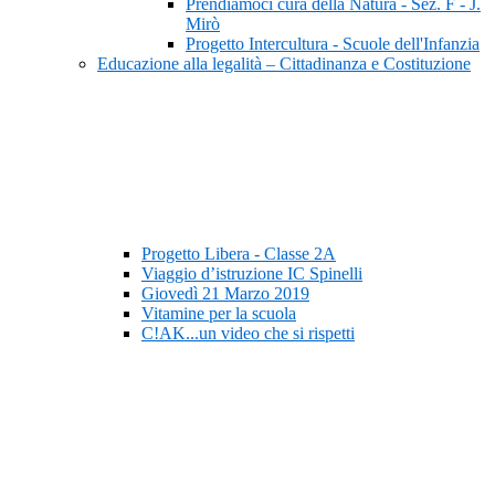
Prendiamoci cura della Natura - Sez. F - J.
Mirò
Progetto Intercultura - Scuole dell'Infanzia
Educazione alla legalità – Cittadinanza e Costituzione
Progetto Libera - Classe 2A
Viaggio d’istruzione IC Spinelli
Giovedì 21 Marzo 2019
Vitamine per la scuola
C!AK...un video che si rispetti