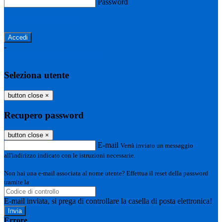
Password
Password dimenticata?
-
Entra con SPID
Entra con CIE
Seleziona utente
button close
×
Recupero password
button close
×
E-mail
Verrà inviato un messaggio
all'indirizzo indicato con le istruzioni necessarie.
Non hai una e-mail associata al nome utente? Effettua il reset della password
tramite la
Login Spaggiari
E-mail inviata, si prega di controllare la casella di posta elettronica!
Errore