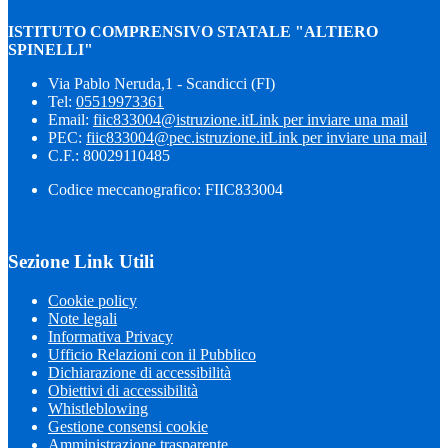
ISTITUTO COMPRENSIVO STATALE "ALTIERO
SPINELLI"
Via Pablo Neruda,1 - Scandicci (FI)
Tel:
05519973361
Email:
fiic833004@istruzione.it
Link per inviare una mail
PEC:
fiic833004@pec.istruzione.it
Link per inviare una mail
C.F.: 80029110485
Codice meccanografico: FIIC833004
Sezione Link Utili
Cookie policy
Note legali
Informativa Privacy
Ufficio Relazioni con il Pubblico
Dichiarazione di accessibilità
Obiettivi di accessibilità
Whistleblowing
Gestione consensi cookie
Amministrazione trasparente