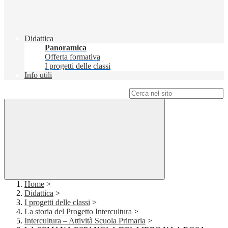
Didattica
Panoramica
Offerta formativa
I progetti delle classi
Info utili
Campo di ricerca per le pagine del sito
Home
>
Didattica
>
I progetti delle classi
>
La storia del Progetto Intercultura
>
Intercultura – Attività Scuola Primaria
>