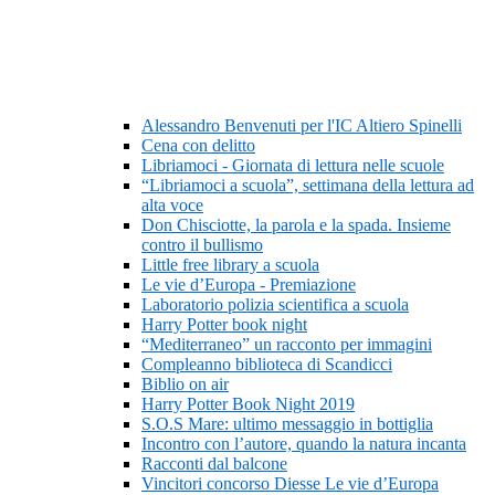
Alessandro Benvenuti per l'IC Altiero Spinelli
Cena con delitto
Libriamoci - Giornata di lettura nelle scuole
“Libriamoci a scuola”, settimana della lettura ad
alta voce
Don Chisciotte, la parola e la spada. Insieme
contro il bullismo
Little free library a scuola
Le vie d’Europa - Premiazione
Laboratorio polizia scientifica a scuola
Harry Potter book night
“Mediterraneo” un racconto per immagini
Compleanno biblioteca di Scandicci
Biblio on air
Harry Potter Book Night 2019
S.O.S Mare: ultimo messaggio in bottiglia
Incontro con l’autore, quando la natura incanta
Racconti dal balcone
Vincitori concorso Diesse Le vie d’Europa