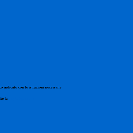
o indicato con le istruzioni necessarie.
ite la
Login Spaggiari