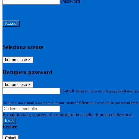
Password
Password dimenticata?
-
Entra con SPID
Entra con CIE
Seleziona utente
button close
×
Recupero password
button close
×
E-mail
Verrà inviato un messaggio all'indirizz
Non hai una e-mail associata al nome utente? Effettua il reset della password tram
E-mail inviata, si prega di controllare la casella di posta elettronica!
Errore
Chiudi