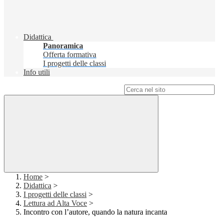
Didattica
Panoramica
Offerta formativa
I progetti delle classi
Info utili
Campo di ricerca per le pagine del sito
Home
>
Didattica
>
I progetti delle classi
>
Lettura ad Alta Voce
>
Incontro con l’autore, quando la natura incanta