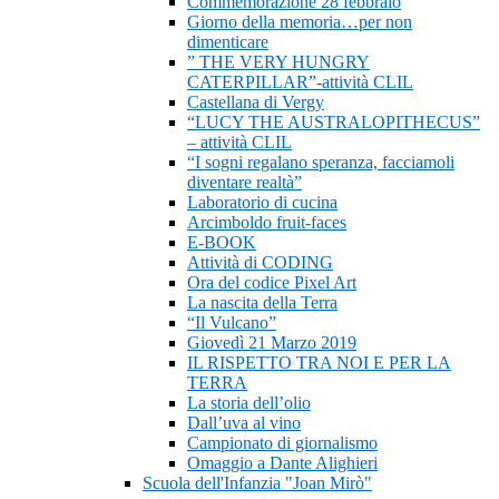
Commemorazione 28 febbraio
Giorno della memoria…per non
dimenticare
” THE VERY HUNGRY
CATERPILLAR”-attività CLIL
Castellana di Vergy
“LUCY THE AUSTRALOPITHECUS”
– attività CLIL
“I sogni regalano speranza, facciamoli
diventare realtà”
Laboratorio di cucina
Arcimboldo fruit-faces
E-BOOK
Attività di CODING
Ora del codice Pixel Art
La nascita della Terra
“Il Vulcano”
Giovedì 21 Marzo 2019
IL RISPETTO TRA NOI E PER LA
TERRA
La storia dell’olio
Dall’uva al vino
Campionato di giornalismo
Omaggio a Dante Alighieri
Scuola dell'Infanzia "Joan Mirò"