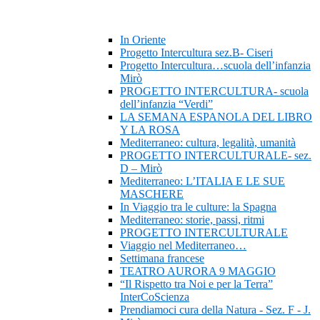
In Oriente
Progetto Intercultura sez.B- Ciseri
Progetto Intercultura…scuola dell’infanzia
Mirò
PROGETTO INTERCULTURA- scuola
dell’infanzia “Verdi”
LA SEMANA ESPANOLA DEL LIBRO
Y LA ROSA
Mediterraneo: cultura, legalità, umanità
PROGETTO INTERCULTURALE- sez.
D – Mirò
Mediterraneo: L’ITALIA E LE SUE
MASCHERE
In Viaggio tra le culture: la Spagna
Mediterraneo: storie, passi, ritmi
PROGETTO INTERCULTURALE
Viaggio nel Mediterraneo…
Settimana francese
TEATRO AURORA 9 MAGGIO
“Il Rispetto tra Noi e per la Terra”
InterCoScienza
Prendiamoci cura della Natura - Sez. F - J.