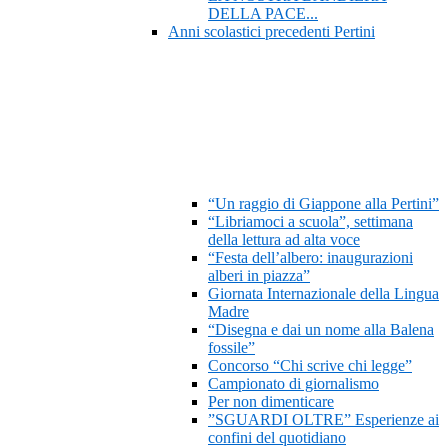
DELLA PACE...
Anni scolastici precedenti Pertini
“Un raggio di Giappone alla Pertini”
“Libriamoci a scuola”, settimana
della lettura ad alta voce
“Festa dell’albero: inaugurazioni
alberi in piazza”
Giornata Internazionale della Lingua
Madre
“Disegna e dai un nome alla Balena
fossile”
Concorso “Chi scrive chi legge”
Campionato di giornalismo
Per non dimenticare
”SGUARDI OLTRE” Esperienze ai
confini del quotidiano