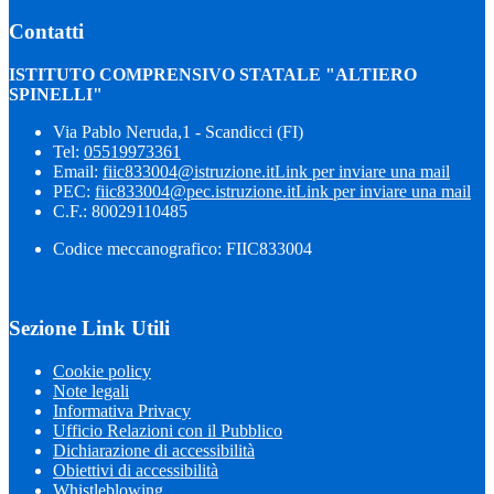
Contatti
ISTITUTO COMPRENSIVO STATALE "ALTIERO
SPINELLI"
Via Pablo Neruda,1 - Scandicci (FI)
Tel:
05519973361
Email:
fiic833004@istruzione.it
Link per inviare una mail
PEC:
fiic833004@pec.istruzione.it
Link per inviare una mail
C.F.: 80029110485
Codice meccanografico: FIIC833004
Sezione Link Utili
Cookie policy
Note legali
Informativa Privacy
Ufficio Relazioni con il Pubblico
Dichiarazione di accessibilità
Obiettivi di accessibilità
Whistleblowing