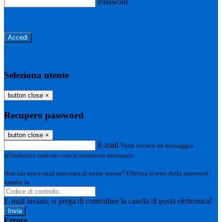
Password
Password dimenticata?
-
Entra con SPID
Entra con CIE
Seleziona utente
button close
×
Recupero password
button close
×
E-mail
Verrà inviato un messaggio
all'indirizzo indicato con le istruzioni necessarie.
Non hai una e-mail associata al nome utente? Effettua il reset della password
tramite la
Login Spaggiari
E-mail inviata, si prega di controllare la casella di posta elettronica!
Errore