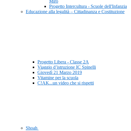
Mirò
Progetto Intercultura - Scuole dell'Infanzia
Educazione alla legalità – Cittadinanza e Costituzione
Progetto Libera - Classe 2A
Viaggio d’istruzione IC Spinelli
Giovedì 21 Marzo 2019
Vitamine per la scuola
C!AK...un video che si rispetti
Shoah