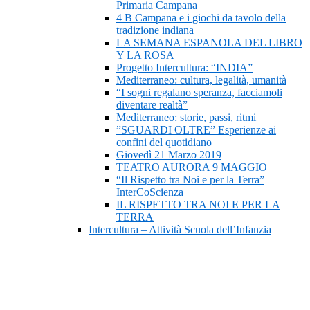
Primaria Campana
4 B Campana e i giochi da tavolo della
tradizione indiana
LA SEMANA ESPANOLA DEL LIBRO
Y LA ROSA
Progetto Intercultura: “INDIA”
Mediterraneo: cultura, legalità, umanità
“I sogni regalano speranza, facciamoli
diventare realtà”
Mediterraneo: storie, passi, ritmi
”SGUARDI OLTRE” Esperienze ai
confini del quotidiano
Giovedì 21 Marzo 2019
TEATRO AURORA 9 MAGGIO
“Il Rispetto tra Noi e per la Terra”
InterCoScienza
IL RISPETTO TRA NOI E PER LA
TERRA
Intercultura – Attività Scuola dell’Infanzia