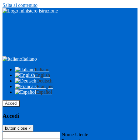
Salta al contenuto
Italiano
Italiano
English
Deutsch
Français
Español
Accedi
Accedi
button close
×
Nome Utente