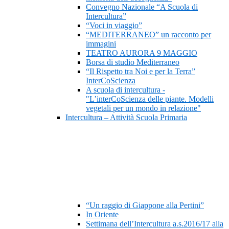
Convegno Nazionale “A Scuola di
Intercultura”
“Voci in viaggio”
“MEDITERRANEO” un racconto per
immagini
TEATRO AURORA 9 MAGGIO
Borsa di studio Mediterraneo
“Il Rispetto tra Noi e per la Terra”
InterCoScienza
A scuola di intercultura -
"L’interCoScienza delle piante. Modelli
vegetali per un mondo in relazione"
Intercultura – Attività Scuola Primaria
“Un raggio di Giappone alla Pertini”
In Oriente
Settimana dell’Intercultura a.s.2016/17 alla