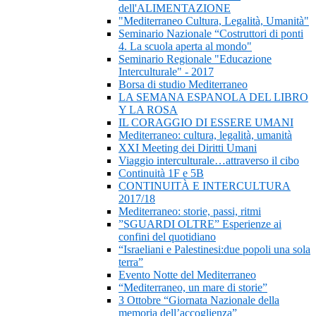
dell'ALIMENTAZIONE
"Mediterraneo Cultura, Legalità, Umanità"
Seminario Nazionale “Costruttori di ponti
4. La scuola aperta al mondo"
Seminario Regionale "Educazione
Interculturale" - 2017
Borsa di studio Mediterraneo
LA SEMANA ESPANOLA DEL LIBRO
Y LA ROSA
IL CORAGGIO DI ESSERE UMANI
Mediterraneo: cultura, legalità, umanità
XXI Meeting dei Diritti Umani
Viaggio interculturale…attraverso il cibo
Continuità 1F e 5B
CONTINUITÀ E INTERCULTURA
2017/18
Mediterraneo: storie, passi, ritmi
”SGUARDI OLTRE” Esperienze ai
confini del quotidiano
“Israeliani e Palestinesi:due popoli una sola
terra”
Evento Notte del Mediterraneo
“Mediterraneo, un mare di storie”
3 Ottobre “Giornata Nazionale della
memoria dell’accoglienza”