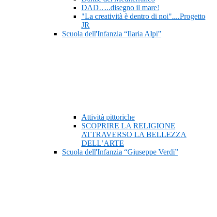
DAD…..disegno il mare!
"La creatività è dentro di noi"....Progetto
JR
Scuola dell'Infanzia “Ilaria Alpi”
Attività pittoriche
SCOPRIRE LA RELIGIONE
ATTRAVERSO LA BELLEZZA
DELL’ARTE
Scuola dell'Infanzia “Giuseppe Verdi”