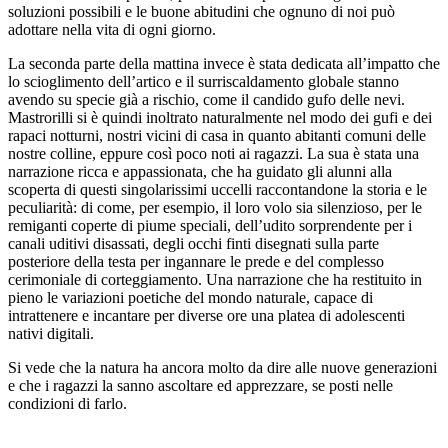
soluzioni possibili e le buone abitudini che ognuno di noi può
adottare nella vita di ogni giorno.
La seconda parte della mattina invece è stata dedicata all’impatto che
lo scioglimento dell’artico e il surriscaldamento globale stanno
avendo su specie già a rischio, come il candido gufo delle nevi.
Mastrorilli si è quindi inoltrato naturalmente nel modo dei gufi e dei
rapaci notturni, nostri vicini di casa in quanto abitanti comuni delle
nostre colline, eppure così poco noti ai ragazzi. La sua è stata una
narrazione ricca e appassionata, che ha guidato gli alunni alla
scoperta di questi singolarissimi uccelli raccontandone la storia e le
peculiarità: di come, per esempio, il loro volo sia silenzioso, per le
remiganti coperte di piume speciali, dell’udito sorprendente per i
canali uditivi disassati, degli occhi finti disegnati sulla parte
posteriore della testa per ingannare le prede e del complesso
cerimoniale di corteggiamento. Una narrazione che ha restituito in
pieno le variazioni poetiche del mondo naturale, capace di
intrattenere e incantare per diverse ore una platea di adolescenti
nativi digitali.
Si vede che la natura ha ancora molto da dire alle nuove generazioni
e che i ragazzi la sanno ascoltare ed apprezzare, se posti nelle
condizioni di farlo.