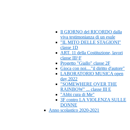
Il GIORNO del RICORDO dalla
viva testimonianza di un esule
"IL MITO DELLE STAGIONI"
classe 1D
ART. 11 della Costituzione, lavori
classe III^F
Progetto "Giallo" classe 2F
Gioca con noi...."il diritto d'autore"
LABORATORIO MUSICA open
day 2022
"SOMEWHERE OVER THE
RAINBOW" ... classe III E
"Abbi cura di Me"
3F contro LA VIOLENZA SULLE
DONNE
Anno scolastico 2020-2021