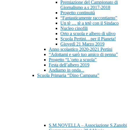
Premiazione del Campionato di
Giornalismo a.s 2017-2018
Progetto continuità
“Fantasticamente raccontiamo”
Un tè … tè a tetè con il Sindaco
Nucleo cinofili
Orto a scuola e albero di ulivo
Scuola Pertini…per il Pianeta!
Giovedì 21 Marzo 2019
Anno scolastico 2020-2021 Pertini
“Adottami e sarò tuo amico di penna”
Progetto “L’orto a scuola”
Festa dell’albero 2019
Andiamo in onda...
Scuola Primaria “Dino Campana”
S.M.NOVELLA – Associazione S.Zanobi