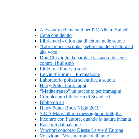
Alessandro Benvenuti per l'IC Altiero Spinelli
Cena con delitto
Libriamoci - Giornata di lettura nelle scuole
“Libriamoci a scuola”, settimana della lettura ad
alta voce
Don Chisciotte, la parola e la spada. Insieme
contro il bullismo
Little free library a scuola
Le vie d’Europa - Premiazione
Laboratorio polizia scientifica a scuola
Harry Potter book night
“Mediterraneo” un racconto per immagini
Compleanno biblioteca di Scandicci
Biblio on air
Harry Potter Book Night 2019
S.O.S Mare: ultimo messaggio in bottiglia
Incontro con l’autore, quando la natura incanta
Racconti dal balcone
Vincitori concorso Diesse Le vie d’Europa
Votazione ”Voce narrante dell’anno”