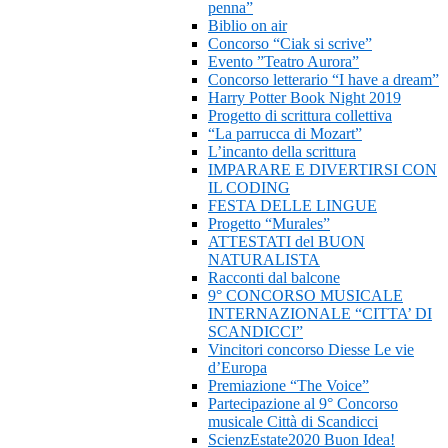
penna”
Biblio on air
Concorso “Ciak si scrive”
Evento ”Teatro Aurora”
Concorso letterario “I have a dream”
Harry Potter Book Night 2019
Progetto di scrittura collettiva
“La parrucca di Mozart”
L’incanto della scrittura
IMPARARE E DIVERTIRSI CON
IL CODING
FESTA DELLE LINGUE
Progetto “Murales”
ATTESTATI del BUON
NATURALISTA
Racconti dal balcone
9° CONCORSO MUSICALE
INTERNAZIONALE “CITTA’ DI
SCANDICCI”
Vincitori concorso Diesse Le vie
d’Europa
Premiazione “The Voice”
Partecipazione al 9° Concorso
musicale Città di Scandicci
ScienzEstate2020 Buon Idea!