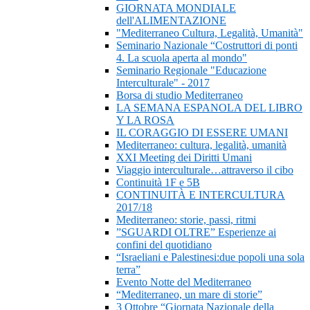
GIORNATA MONDIALE
dell'ALIMENTAZIONE
"Mediterraneo Cultura, Legalità, Umanità"
Seminario Nazionale “Costruttori di ponti
4. La scuola aperta al mondo"
Seminario Regionale "Educazione
Interculturale" - 2017
Borsa di studio Mediterraneo
LA SEMANA ESPANOLA DEL LIBRO
Y LA ROSA
IL CORAGGIO DI ESSERE UMANI
Mediterraneo: cultura, legalità, umanità
XXI Meeting dei Diritti Umani
Viaggio interculturale…attraverso il cibo
Continuità 1F e 5B
CONTINUITÀ E INTERCULTURA
2017/18
Mediterraneo: storie, passi, ritmi
”SGUARDI OLTRE” Esperienze ai
confini del quotidiano
“Israeliani e Palestinesi:due popoli una sola
terra”
Evento Notte del Mediterraneo
“Mediterraneo, un mare di storie”
3 Ottobre “Giornata Nazionale della