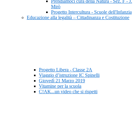
Prendiamoci cura della Natura - Sez. F - J.
Mirò
Progetto Intercultura - Scuole dell'Infanzia
Educazione alla legalità – Cittadinanza e Costituzione
Progetto Libera - Classe 2A
Viaggio d’istruzione IC Spinelli
Giovedì 21 Marzo 2019
Vitamine per la scuola
C!AK...un video che si rispetti