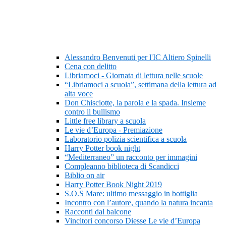
Alessandro Benvenuti per l'IC Altiero Spinelli
Cena con delitto
Libriamoci - Giornata di lettura nelle scuole
“Libriamoci a scuola”, settimana della lettura ad
alta voce
Don Chisciotte, la parola e la spada. Insieme
contro il bullismo
Little free library a scuola
Le vie d’Europa - Premiazione
Laboratorio polizia scientifica a scuola
Harry Potter book night
“Mediterraneo” un racconto per immagini
Compleanno biblioteca di Scandicci
Biblio on air
Harry Potter Book Night 2019
S.O.S Mare: ultimo messaggio in bottiglia
Incontro con l’autore, quando la natura incanta
Racconti dal balcone
Vincitori concorso Diesse Le vie d’Europa