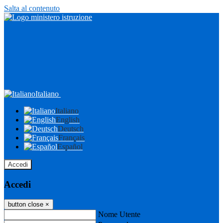
Salta al contenuto
Italiano
Italiano
English
Deutsch
Français
Español
Accedi
Accedi
button close
×
Nome Utente