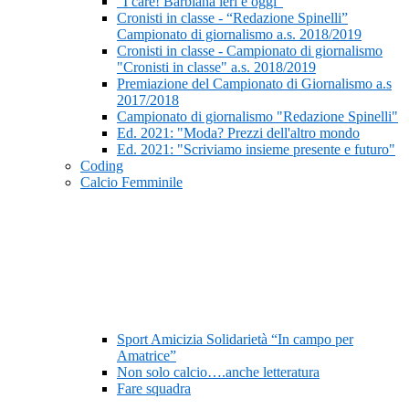
“I care! Barbiana ieri e oggi”
Cronisti in classe - “Redazione Spinelli”
Campionato di giornalismo a.s. 2018/2019
Cronisti in classe - Campionato di giornalismo
"Cronisti in classe" a.s. 2018/2019
Premiazione del Campionato di Giornalismo a.s
2017/2018
Campionato di giornalismo "Redazione Spinelli"
Ed. 2021: "Moda? Prezzi dell'altro mondo
Ed. 2021: "Scriviamo insieme presente e futuro"
Coding
Calcio Femminile
Sport Amicizia Solidarietà “In campo per
Amatrice”
Non solo calcio….anche letteratura
Fare squadra