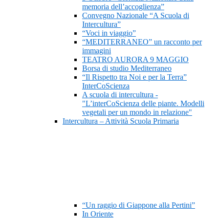
memoria dell’accoglienza”
Convegno Nazionale “A Scuola di
Intercultura”
“Voci in viaggio”
“MEDITERRANEO” un racconto per
immagini
TEATRO AURORA 9 MAGGIO
Borsa di studio Mediterraneo
“Il Rispetto tra Noi e per la Terra”
InterCoScienza
A scuola di intercultura -
"L’interCoScienza delle piante. Modelli
vegetali per un mondo in relazione"
Intercultura – Attività Scuola Primaria
“Un raggio di Giappone alla Pertini”
In Oriente