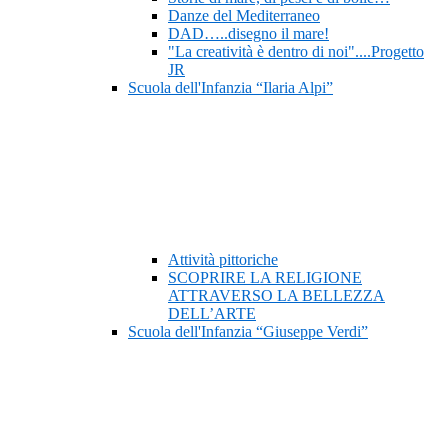
Danze del Mediterraneo
DAD…..disegno il mare!
"La creatività è dentro di noi"....Progetto
JR
Scuola dell'Infanzia “Ilaria Alpi”
Attività pittoriche
SCOPRIRE LA RELIGIONE
ATTRAVERSO LA BELLEZZA
DELL’ARTE
Scuola dell'Infanzia “Giuseppe Verdi”