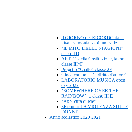
Il GIORNO del RICORDO dalla
viva testimonianza di un esule
"IL MITO DELLE STAGIONI"
classe 1D
ART. 11 della Costituzione, lavori
classe III^F
Progetto "Giallo" classe 2F
Gioca con noi...."il diritto d'autore"
LABORATORIO MUSICA open
day 2022
"SOMEWHERE OVER THE
RAINBOW" ... classe III E
"Abbi cura di Me"
3F contro LA VIOLENZA SULLE
DONNE
Anno scolastico 2020-2021