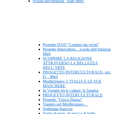
Scuola dell'Infanzia "Joan Mirò"
Progetto DAD "Lontani ma vicini"
Progetto Intercultura…scuola dell’infanzia
Mirò
SCOPRIRE LA RELIGIONE
ATTRAVERSO LA BELLEZZA
DELL’ARTE
PROGETTO INTERCULTURALE- sez.
D – Mirò
Mediterraneo: L’ITALIA E LE SUE
MASCHERE
In Viaggio tra le culture: la Spagna
PROGETTO INTERCULTURALE
Progetto “Gioco-Danza”
Viaggio nel Mediterraneo…
Settimana francese
Storie di mare, di pesci e di bolle…