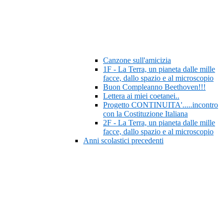
Canzone sull'amicizia
1F - La Terra, un pianeta dalle mille
facce, dallo spazio e al microscopio
Buon Compleanno Beethoven!!!
Lettera ai miei coetanei..
Progetto CONTINUITA'.....incontro
con la Costituzione Italiana
2F - La Terra, un pianeta dalle mille
facce, dallo spazio e al microscopio
Anni scolastici precedenti