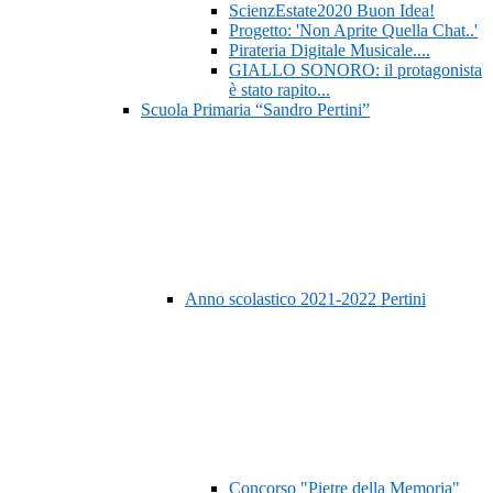
ScienzEstate2020 Buon Idea!
Progetto: 'Non Aprite Quella Chat..'
Pirateria Digitale Musicale....
GIALLO SONORO: il protagonista
è stato rapito...
Scuola Primaria “Sandro Pertini”
Anno scolastico 2021-2022 Pertini
Concorso "Pietre della Memoria"