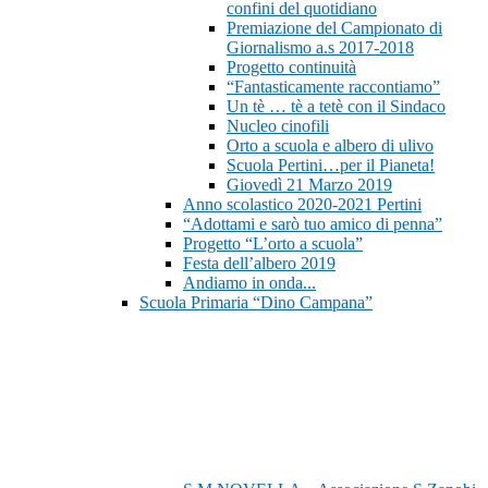
confini del quotidiano
Premiazione del Campionato di
Giornalismo a.s 2017-2018
Progetto continuità
“Fantasticamente raccontiamo”
Un tè … tè a tetè con il Sindaco
Nucleo cinofili
Orto a scuola e albero di ulivo
Scuola Pertini…per il Pianeta!
Giovedì 21 Marzo 2019
Anno scolastico 2020-2021 Pertini
“Adottami e sarò tuo amico di penna”
Progetto “L’orto a scuola”
Festa dell’albero 2019
Andiamo in onda...
Scuola Primaria “Dino Campana”