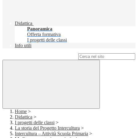
Didattica
Panoramica
Offerta formativa
I progetti delle classi
Info utili
Campo di ricerca per le pagine del sito
Home
>
Didattica
>
I progetti delle classi
>
La storia del Progetto Intercultura
>
Intercultura – Attività Scuola Primaria
>