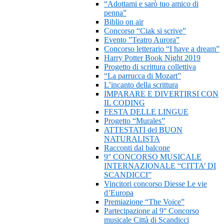
“Adottami e sarò tuo amico di
penna”
Biblio on air
Concorso “Ciak si scrive”
Evento ”Teatro Aurora”
Concorso letterario “I have a dream”
Harry Potter Book Night 2019
Progetto di scrittura collettiva
“La parrucca di Mozart”
L’incanto della scrittura
IMPARARE E DIVERTIRSI CON
IL CODING
FESTA DELLE LINGUE
Progetto “Murales”
ATTESTATI del BUON
NATURALISTA
Racconti dal balcone
9° CONCORSO MUSICALE
INTERNAZIONALE “CITTA’ DI
SCANDICCI”
Vincitori concorso Diesse Le vie
d’Europa
Premiazione “The Voice”
Partecipazione al 9° Concorso
musicale Città di Scandicci