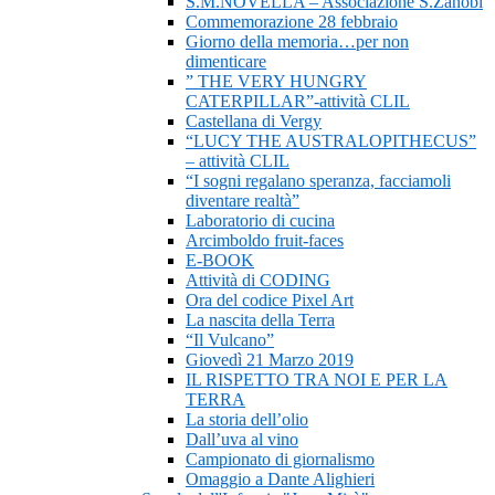
S.M.NOVELLA – Associazione S.Zanobi
Commemorazione 28 febbraio
Giorno della memoria…per non
dimenticare
” THE VERY HUNGRY
CATERPILLAR”-attività CLIL
Castellana di Vergy
“LUCY THE AUSTRALOPITHECUS”
– attività CLIL
“I sogni regalano speranza, facciamoli
diventare realtà”
Laboratorio di cucina
Arcimboldo fruit-faces
E-BOOK
Attività di CODING
Ora del codice Pixel Art
La nascita della Terra
“Il Vulcano”
Giovedì 21 Marzo 2019
IL RISPETTO TRA NOI E PER LA
TERRA
La storia dell’olio
Dall’uva al vino
Campionato di giornalismo
Omaggio a Dante Alighieri