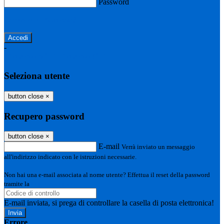
Password
Password dimenticata?
-
Entra con SPID
Entra con CIE
Seleziona utente
button close
×
Recupero password
button close
×
E-mail
Verrà inviato un messaggio
all'indirizzo indicato con le istruzioni necessarie.
Non hai una e-mail associata al nome utente? Effettua il reset della password
tramite la
Login Spaggiari
E-mail inviata, si prega di controllare la casella di posta elettronica!
Errore