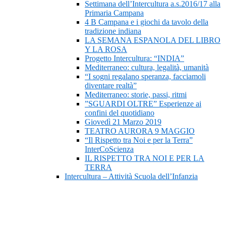
Settimana dell’Intercultura a.s.2016/17 alla
Primaria Campana
4 B Campana e i giochi da tavolo della
tradizione indiana
LA SEMANA ESPANOLA DEL LIBRO
Y LA ROSA
Progetto Intercultura: “INDIA”
Mediterraneo: cultura, legalità, umanità
“I sogni regalano speranza, facciamoli
diventare realtà”
Mediterraneo: storie, passi, ritmi
”SGUARDI OLTRE” Esperienze ai
confini del quotidiano
Giovedì 21 Marzo 2019
TEATRO AURORA 9 MAGGIO
“Il Rispetto tra Noi e per la Terra”
InterCoScienza
IL RISPETTO TRA NOI E PER LA
TERRA
Intercultura – Attività Scuola dell’Infanzia