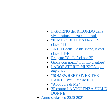
Il GIORNO del RICORDO dalla
viva testimonianza di un esule
"IL MITO DELLE STAGIONI"
classe 1D
ART. 11 della Costituzione, lavori
classe III^F
Progetto "Giallo" classe 2F
Gioca con noi...."il diritto d'autore"
LABORATORIO MUSICA open
day 2022
"SOMEWHERE OVER THE
RAINBOW" ... classe III E
"Abbi cura di Me"
3F contro LA VIOLENZA SULLE
DONNE
Anno scolastico 2020-2021