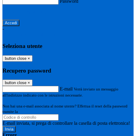
Password
Password dimenticata?
-
Entra con SPID
Entra con CIE
Seleziona utente
button close
×
Recupero password
button close
×
E-mail
Verrà inviato un messaggio
all'indirizzo indicato con le istruzioni necessarie.
Non hai una e-mail associata al nome utente? Effettua il reset della password
tramite la
Login Spaggiari
E-mail inviata, si prega di controllare la casella di posta elettronica!
Errore