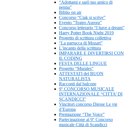
“Adottami e sarò tuo amico di
penna”
Biblio on air
Concorso “Ciak si scrive”
Evento ”Teatro Aurora”
Concorso letterario “I have a dream”
Harry Potter Book Night 2019
Progetto di scrittura collettiva
“La parrucca di Mozart”
L’incanto della scrittura
IMPARARE E DIVERTIRSI CON
IL CODING
FESTA DELLE LINGUE
Progetto “Murales”
ATTESTATI del BUON
NATURALISTA
Racconti dal balcone
9° CONCORSO MUSICALE
INTERNAZIONALE “CITTA’ DI
SCANDICCI”
Vincitori concorso Diesse Le vie
d’Europa
Premiazione “The Voice”
Partecipazione al 9° Concorso
musicale Città di Scandicci