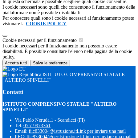
In questa schermata è possibile scegliere quali cookie consentire.
I cookie necessari sono quelli che consentono il funzionamento della
piattaforma e non è possibile disabilitarli.
Per conoscere quali sono i cookie necessari al funzionamento potete
visionare la
COOKIE POLICY
.
Cookie necessari per il funzionamento
I cookie necessari per il funzionamento non possono essere
disabilitati. È possibile consultare l'elenco nella pagina della cookie
policy.
Accetta tutti
Salva le preferenze
ISTITUTO COMPRENSIVO STATALE
"ALTIERO SPINELLI"
Contatti
ISTITUTO COMPRENSIVO STATALE "ALTIERO
SPINELLI"
Via Pablo Neruda,1 - Scandicci (FI)
Tel:
05519973361
Email:
fiic833004@istruzione.it
Link per inviare una mail
PEC:
fiic833004@pec.istruzione.it
Link per inviare una mail