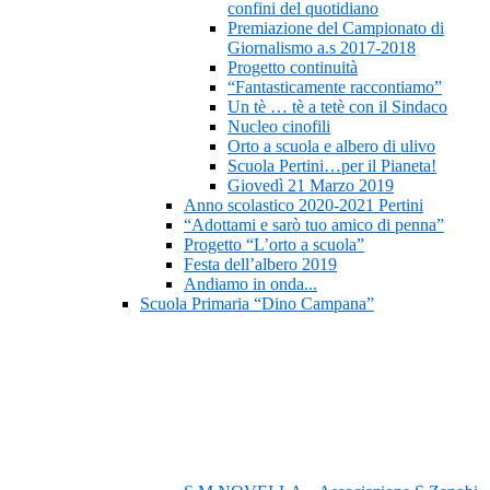
confini del quotidiano
Premiazione del Campionato di
Giornalismo a.s 2017-2018
Progetto continuità
“Fantasticamente raccontiamo”
Un tè … tè a tetè con il Sindaco
Nucleo cinofili
Orto a scuola e albero di ulivo
Scuola Pertini…per il Pianeta!
Giovedì 21 Marzo 2019
Anno scolastico 2020-2021 Pertini
“Adottami e sarò tuo amico di penna”
Progetto “L’orto a scuola”
Festa dell’albero 2019
Andiamo in onda...
Scuola Primaria “Dino Campana”