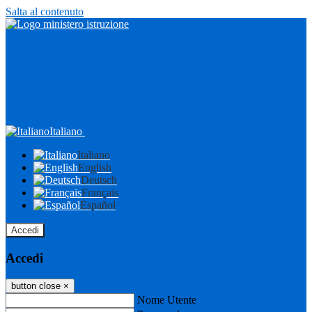
Salta al contenuto
Italiano
Italiano
English
Deutsch
Français
Español
Accedi
Accedi
button close
×
Nome Utente