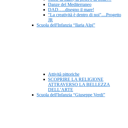
Danze del Mediterraneo
DAD…..disegno il mare!
"La creatività è dentro di noi"....Progetto
JR
Scuola dell'Infanzia “Ilaria Alpi”
Attività pittoriche
SCOPRIRE LA RELIGIONE
ATTRAVERSO LA BELLEZZA
DELL’ARTE
Scuola dell'Infanzia “Giuseppe Verdi”