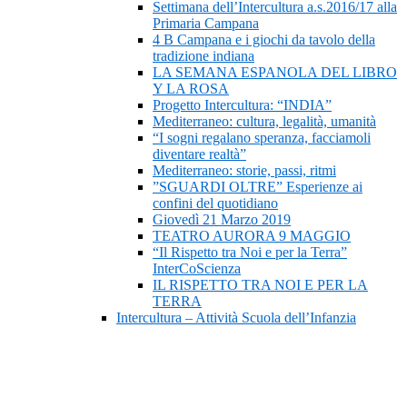
Settimana dell’Intercultura a.s.2016/17 alla
Primaria Campana
4 B Campana e i giochi da tavolo della
tradizione indiana
LA SEMANA ESPANOLA DEL LIBRO
Y LA ROSA
Progetto Intercultura: “INDIA”
Mediterraneo: cultura, legalità, umanità
“I sogni regalano speranza, facciamoli
diventare realtà”
Mediterraneo: storie, passi, ritmi
”SGUARDI OLTRE” Esperienze ai
confini del quotidiano
Giovedì 21 Marzo 2019
TEATRO AURORA 9 MAGGIO
“Il Rispetto tra Noi e per la Terra”
InterCoScienza
IL RISPETTO TRA NOI E PER LA
TERRA
Intercultura – Attività Scuola dell’Infanzia