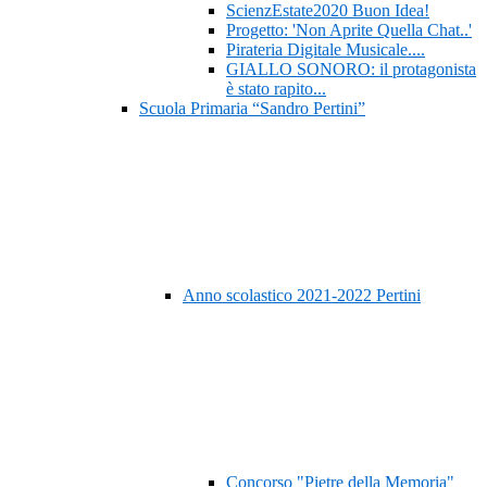
ScienzEstate2020 Buon Idea!
Progetto: 'Non Aprite Quella Chat..'
Pirateria Digitale Musicale....
GIALLO SONORO: il protagonista
è stato rapito...
Scuola Primaria “Sandro Pertini”
Anno scolastico 2021-2022 Pertini
Concorso "Pietre della Memoria"