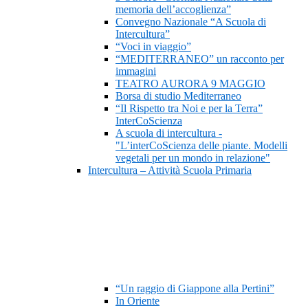
memoria dell’accoglienza”
Convegno Nazionale “A Scuola di
Intercultura”
“Voci in viaggio”
“MEDITERRANEO” un racconto per
immagini
TEATRO AURORA 9 MAGGIO
Borsa di studio Mediterraneo
“Il Rispetto tra Noi e per la Terra”
InterCoScienza
A scuola di intercultura -
"L’interCoScienza delle piante. Modelli
vegetali per un mondo in relazione"
Intercultura – Attività Scuola Primaria
“Un raggio di Giappone alla Pertini”
In Oriente