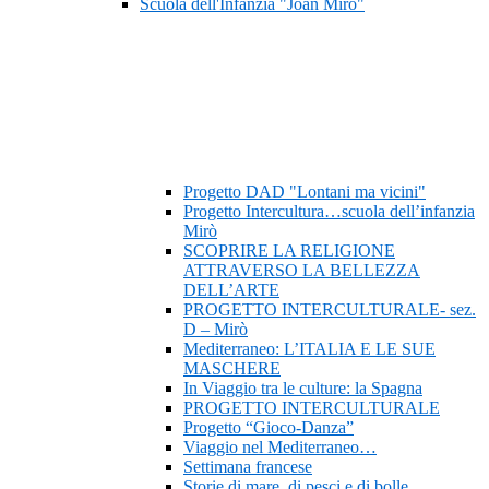
Scuola dell'Infanzia "Joan Mirò"
Progetto DAD "Lontani ma vicini"
Progetto Intercultura…scuola dell’infanzia
Mirò
SCOPRIRE LA RELIGIONE
ATTRAVERSO LA BELLEZZA
DELL’ARTE
PROGETTO INTERCULTURALE- sez.
D – Mirò
Mediterraneo: L’ITALIA E LE SUE
MASCHERE
In Viaggio tra le culture: la Spagna
PROGETTO INTERCULTURALE
Progetto “Gioco-Danza”
Viaggio nel Mediterraneo…
Settimana francese
Storie di mare, di pesci e di bolle…