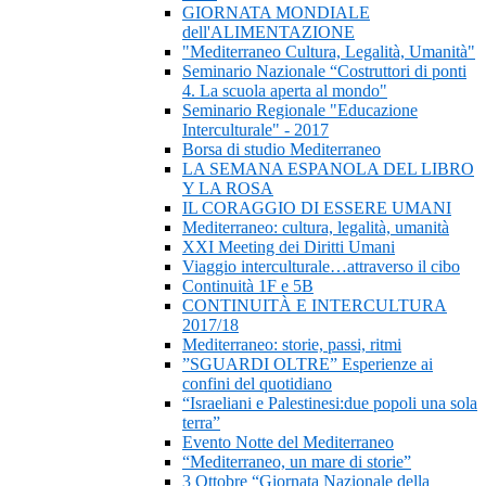
GIORNATA MONDIALE
dell'ALIMENTAZIONE
"Mediterraneo Cultura, Legalità, Umanità"
Seminario Nazionale “Costruttori di ponti
4. La scuola aperta al mondo"
Seminario Regionale "Educazione
Interculturale" - 2017
Borsa di studio Mediterraneo
LA SEMANA ESPANOLA DEL LIBRO
Y LA ROSA
IL CORAGGIO DI ESSERE UMANI
Mediterraneo: cultura, legalità, umanità
XXI Meeting dei Diritti Umani
Viaggio interculturale…attraverso il cibo
Continuità 1F e 5B
CONTINUITÀ E INTERCULTURA
2017/18
Mediterraneo: storie, passi, ritmi
”SGUARDI OLTRE” Esperienze ai
confini del quotidiano
“Israeliani e Palestinesi:due popoli una sola
terra”
Evento Notte del Mediterraneo
“Mediterraneo, un mare di storie”
3 Ottobre “Giornata Nazionale della