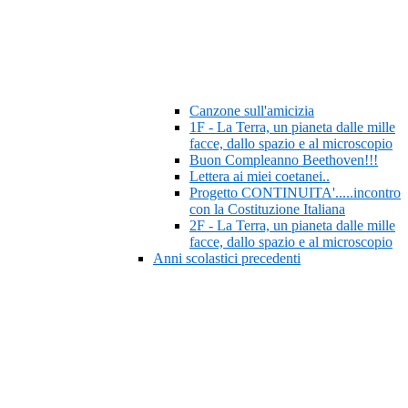
Canzone sull'amicizia
1F - La Terra, un pianeta dalle mille
facce, dallo spazio e al microscopio
Buon Compleanno Beethoven!!!
Lettera ai miei coetanei..
Progetto CONTINUITA'.....incontro
con la Costituzione Italiana
2F - La Terra, un pianeta dalle mille
facce, dallo spazio e al microscopio
Anni scolastici precedenti