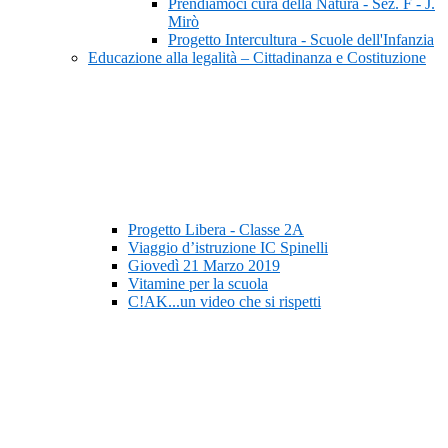
Prendiamoci cura della Natura - Sez. F - J.
Mirò
Progetto Intercultura - Scuole dell'Infanzia
Educazione alla legalità – Cittadinanza e Costituzione
Progetto Libera - Classe 2A
Viaggio d’istruzione IC Spinelli
Giovedì 21 Marzo 2019
Vitamine per la scuola
C!AK...un video che si rispetti