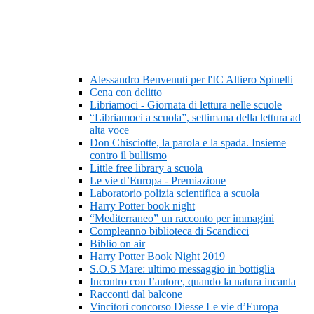
Alessandro Benvenuti per l'IC Altiero Spinelli
Cena con delitto
Libriamoci - Giornata di lettura nelle scuole
“Libriamoci a scuola”, settimana della lettura ad
alta voce
Don Chisciotte, la parola e la spada. Insieme
contro il bullismo
Little free library a scuola
Le vie d’Europa - Premiazione
Laboratorio polizia scientifica a scuola
Harry Potter book night
“Mediterraneo” un racconto per immagini
Compleanno biblioteca di Scandicci
Biblio on air
Harry Potter Book Night 2019
S.O.S Mare: ultimo messaggio in bottiglia
Incontro con l’autore, quando la natura incanta
Racconti dal balcone
Vincitori concorso Diesse Le vie d’Europa