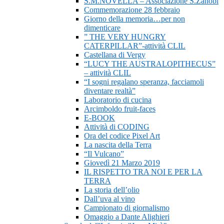
S.M.NOVELLA – Associazione S.Zanobi
Commemorazione 28 febbraio
Giorno della memoria…per non
dimenticare
” THE VERY HUNGRY
CATERPILLAR”-attività CLIL
Castellana di Vergy
“LUCY THE AUSTRALOPITHECUS”
– attività CLIL
“I sogni regalano speranza, facciamoli
diventare realtà”
Laboratorio di cucina
Arcimboldo fruit-faces
E-BOOK
Attività di CODING
Ora del codice Pixel Art
La nascita della Terra
“Il Vulcano”
Giovedì 21 Marzo 2019
IL RISPETTO TRA NOI E PER LA
TERRA
La storia dell’olio
Dall’uva al vino
Campionato di giornalismo
Omaggio a Dante Alighieri