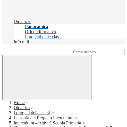
Didattica
Panoramica
Offerta formativa
I progetti delle classi
Info utili
Campo di ricerca per le pagine del sito
Home
>
Didattica
>
I progetti delle classi
>
La storia del Progetto Intercultura
>
Intercultura – Attività Scuola Primaria
>