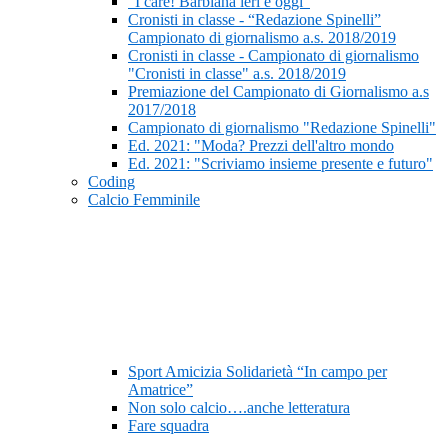
“I care! Barbiana ieri e oggi”
Cronisti in classe - “Redazione Spinelli”
Campionato di giornalismo a.s. 2018/2019
Cronisti in classe - Campionato di giornalismo
"Cronisti in classe" a.s. 2018/2019
Premiazione del Campionato di Giornalismo a.s
2017/2018
Campionato di giornalismo "Redazione Spinelli"
Ed. 2021: "Moda? Prezzi dell'altro mondo
Ed. 2021: "Scriviamo insieme presente e futuro"
Coding
Calcio Femminile
Sport Amicizia Solidarietà “In campo per
Amatrice”
Non solo calcio….anche letteratura
Fare squadra