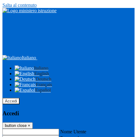
Salta al contenuto
Italiano
Italiano
English
Deutsch
Français
Español
Accedi
Accedi
button close
×
Nome Utente