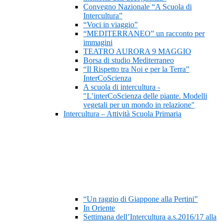
Convegno Nazionale “A Scuola di
Intercultura”
“Voci in viaggio”
“MEDITERRANEO” un racconto per
immagini
TEATRO AURORA 9 MAGGIO
Borsa di studio Mediterraneo
“Il Rispetto tra Noi e per la Terra”
InterCoScienza
A scuola di intercultura -
"L’interCoScienza delle piante. Modelli
vegetali per un mondo in relazione"
Intercultura – Attività Scuola Primaria
“Un raggio di Giappone alla Pertini”
In Oriente
Settimana dell’Intercultura a.s.2016/17 alla