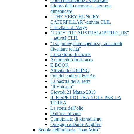
Commemorazione 28 febbraio
Giorno della memoria…per non
dimenticare
” THE VERY HUNGRY
CATERPILLAR”-attività CLIL
Castellana di Vergy
“LUCY THE AUSTRALOPITHECUS”
– attività CLIL
“I sogni regalano speranza, facciamoli
diventare realtà”
Laboratorio di cucina
Arcimboldo fruit-faces
E-BOOK
Attività di CODING
Ora del codice Pixel Art
La nascita della Terra
“Il Vulcano”
Giovedì 21 Marzo 2019
IL RISPETTO TRA NOI E PER LA
TERRA
La storia dell’olio
Dall’uva al vino
Campionato di giornalismo
Omaggio a Dante Alighieri
Scuola dell'Infanzia "Joan Mirò"