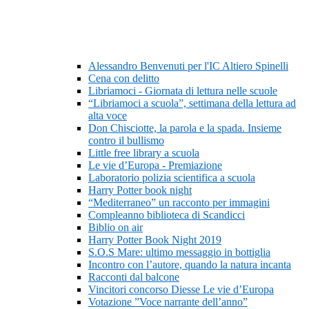
Alessandro Benvenuti per l'IC Altiero Spinelli
Cena con delitto
Libriamoci - Giornata di lettura nelle scuole
“Libriamoci a scuola”, settimana della lettura ad
alta voce
Don Chisciotte, la parola e la spada. Insieme
contro il bullismo
Little free library a scuola
Le vie d’Europa - Premiazione
Laboratorio polizia scientifica a scuola
Harry Potter book night
“Mediterraneo” un racconto per immagini
Compleanno biblioteca di Scandicci
Biblio on air
Harry Potter Book Night 2019
S.O.S Mare: ultimo messaggio in bottiglia
Incontro con l’autore, quando la natura incanta
Racconti dal balcone
Vincitori concorso Diesse Le vie d’Europa
Votazione ”Voce narrante dell’anno”