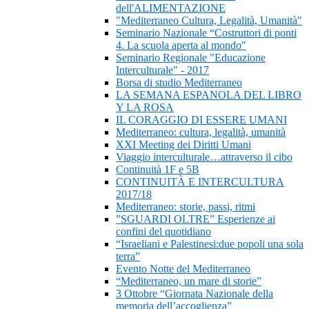
dell'ALIMENTAZIONE
"Mediterraneo Cultura, Legalità, Umanità"
Seminario Nazionale “Costruttori di ponti
4. La scuola aperta al mondo"
Seminario Regionale "Educazione
Interculturale" - 2017
Borsa di studio Mediterraneo
LA SEMANA ESPANOLA DEL LIBRO
Y LA ROSA
IL CORAGGIO DI ESSERE UMANI
Mediterraneo: cultura, legalità, umanità
XXI Meeting dei Diritti Umani
Viaggio interculturale…attraverso il cibo
Continuità 1F e 5B
CONTINUITÀ E INTERCULTURA
2017/18
Mediterraneo: storie, passi, ritmi
”SGUARDI OLTRE” Esperienze ai
confini del quotidiano
“Israeliani e Palestinesi:due popoli una sola
terra”
Evento Notte del Mediterraneo
“Mediterraneo, un mare di storie”
3 Ottobre “Giornata Nazionale della
memoria dell’accoglienza”