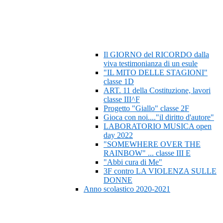
Il GIORNO del RICORDO dalla
viva testimonianza di un esule
"IL MITO DELLE STAGIONI"
classe 1D
ART. 11 della Costituzione, lavori
classe III^F
Progetto "Giallo" classe 2F
Gioca con noi...."il diritto d'autore"
LABORATORIO MUSICA open
day 2022
"SOMEWHERE OVER THE
RAINBOW" ... classe III E
"Abbi cura di Me"
3F contro LA VIOLENZA SULLE
DONNE
Anno scolastico 2020-2021