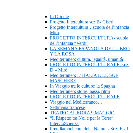
In Oriente
Progetto Intercultura sez.B- Ciseri
Progetto Intercultura…scuola dell’infanzia
Mirò
PROGETTO INTERCULTURA- scuola
dell’infanzia “Verdi”
LA SEMANA ESPANOLA DEL LIBRO
Y LA ROSA
Mediterraneo: cultura, legalità, umanità
PROGETTO INTERCULTURALE- sez.
D – Mirò
Mediterraneo: L’ITALIA E LE SUE
MASCHERE
In Viaggio tra le culture: la Spagna
Mediterraneo: storie, passi, ritmi
PROGETTO INTERCULTURALE
Viaggio nel Mediterraneo…
Settimana francese
TEATRO AURORA 9 MAGGIO
“Il Rispetto tra Noi e per la Terra”
InterCoScienza
Prendiamoci cura della Natura - Sez. F - J.