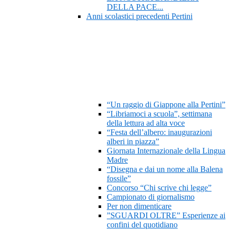
DELLA PACE...
Anni scolastici precedenti Pertini
“Un raggio di Giappone alla Pertini”
“Libriamoci a scuola”, settimana
della lettura ad alta voce
“Festa dell’albero: inaugurazioni
alberi in piazza”
Giornata Internazionale della Lingua
Madre
“Disegna e dai un nome alla Balena
fossile”
Concorso “Chi scrive chi legge”
Campionato di giornalismo
Per non dimenticare
”SGUARDI OLTRE” Esperienze ai
confini del quotidiano