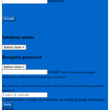
Password
Password dimenticata?
-
Entra con SPID
Entra con CIE
Seleziona utente
button close
×
Recupero password
button close
×
E-mail
Verrà inviato un messaggio
all'indirizzo indicato con le istruzioni necessarie.
Non hai una e-mail associata al nome utente? Effettua il reset della password
tramite la
Login Spaggiari
E-mail inviata, si prega di controllare la casella di posta elettronica!
Errore