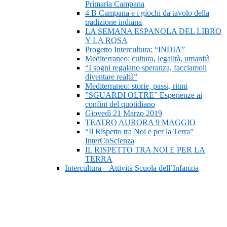
Primaria Campana
4 B Campana e i giochi da tavolo della
tradizione indiana
LA SEMANA ESPANOLA DEL LIBRO
Y LA ROSA
Progetto Intercultura: “INDIA”
Mediterraneo: cultura, legalità, umanità
“I sogni regalano speranza, facciamoli
diventare realtà”
Mediterraneo: storie, passi, ritmi
”SGUARDI OLTRE” Esperienze ai
confini del quotidiano
Giovedì 21 Marzo 2019
TEATRO AURORA 9 MAGGIO
“Il Rispetto tra Noi e per la Terra”
InterCoScienza
IL RISPETTO TRA NOI E PER LA
TERRA
Intercultura – Attività Scuola dell’Infanzia