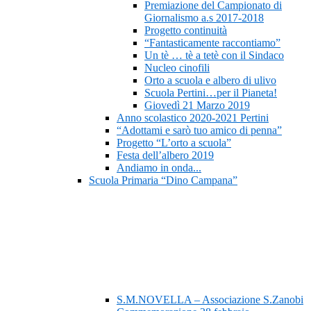
Premiazione del Campionato di
Giornalismo a.s 2017-2018
Progetto continuità
“Fantasticamente raccontiamo”
Un tè … tè a tetè con il Sindaco
Nucleo cinofili
Orto a scuola e albero di ulivo
Scuola Pertini…per il Pianeta!
Giovedì 21 Marzo 2019
Anno scolastico 2020-2021 Pertini
“Adottami e sarò tuo amico di penna”
Progetto “L’orto a scuola”
Festa dell’albero 2019
Andiamo in onda...
Scuola Primaria “Dino Campana”
S.M.NOVELLA – Associazione S.Zanobi