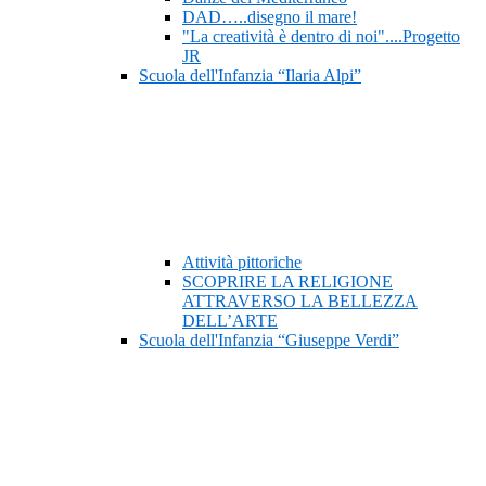
DAD…..disegno il mare!
"La creatività è dentro di noi"....Progetto
JR
Scuola dell'Infanzia “Ilaria Alpi”
Attività pittoriche
SCOPRIRE LA RELIGIONE
ATTRAVERSO LA BELLEZZA
DELL’ARTE
Scuola dell'Infanzia “Giuseppe Verdi”