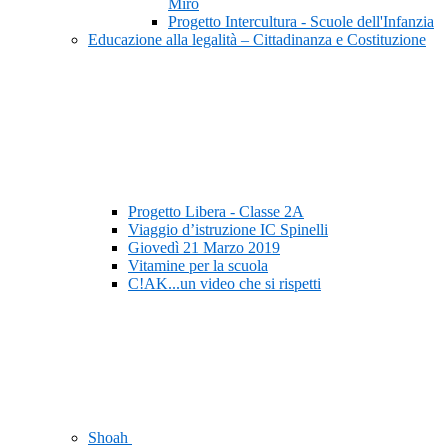
Mirò
Progetto Intercultura - Scuole dell'Infanzia
Educazione alla legalità – Cittadinanza e Costituzione
Progetto Libera - Classe 2A
Viaggio d’istruzione IC Spinelli
Giovedì 21 Marzo 2019
Vitamine per la scuola
C!AK...un video che si rispetti
Shoah