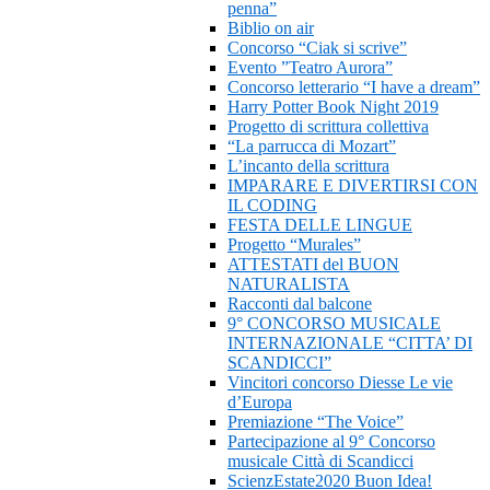
penna”
Biblio on air
Concorso “Ciak si scrive”
Evento ”Teatro Aurora”
Concorso letterario “I have a dream”
Harry Potter Book Night 2019
Progetto di scrittura collettiva
“La parrucca di Mozart”
L’incanto della scrittura
IMPARARE E DIVERTIRSI CON
IL CODING
FESTA DELLE LINGUE
Progetto “Murales”
ATTESTATI del BUON
NATURALISTA
Racconti dal balcone
9° CONCORSO MUSICALE
INTERNAZIONALE “CITTA’ DI
SCANDICCI”
Vincitori concorso Diesse Le vie
d’Europa
Premiazione “The Voice”
Partecipazione al 9° Concorso
musicale Città di Scandicci
ScienzEstate2020 Buon Idea!