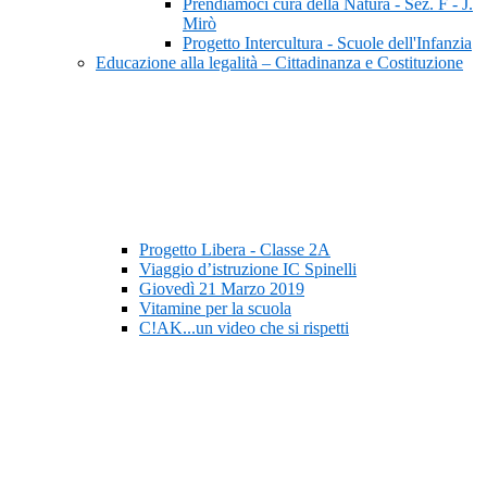
Prendiamoci cura della Natura - Sez. F - J.
Mirò
Progetto Intercultura - Scuole dell'Infanzia
Educazione alla legalità – Cittadinanza e Costituzione
Progetto Libera - Classe 2A
Viaggio d’istruzione IC Spinelli
Giovedì 21 Marzo 2019
Vitamine per la scuola
C!AK...un video che si rispetti