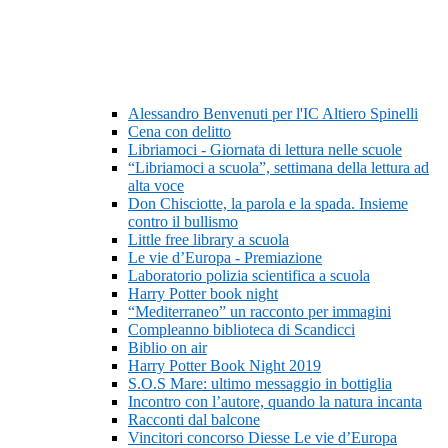
Alessandro Benvenuti per l'IC Altiero Spinelli
Cena con delitto
Libriamoci - Giornata di lettura nelle scuole
“Libriamoci a scuola”, settimana della lettura ad
alta voce
Don Chisciotte, la parola e la spada. Insieme
contro il bullismo
Little free library a scuola
Le vie d’Europa - Premiazione
Laboratorio polizia scientifica a scuola
Harry Potter book night
“Mediterraneo” un racconto per immagini
Compleanno biblioteca di Scandicci
Biblio on air
Harry Potter Book Night 2019
S.O.S Mare: ultimo messaggio in bottiglia
Incontro con l’autore, quando la natura incanta
Racconti dal balcone
Vincitori concorso Diesse Le vie d’Europa