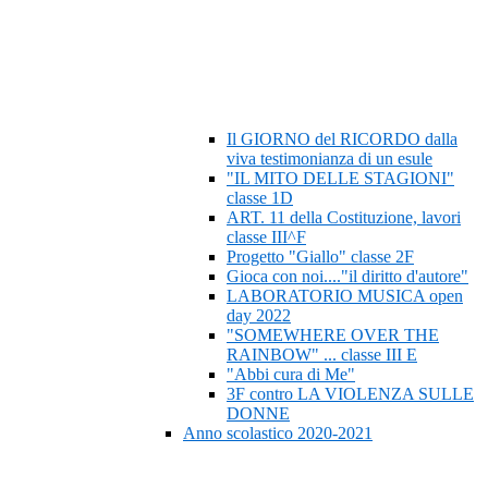
Il GIORNO del RICORDO dalla
viva testimonianza di un esule
"IL MITO DELLE STAGIONI"
classe 1D
ART. 11 della Costituzione, lavori
classe III^F
Progetto "Giallo" classe 2F
Gioca con noi...."il diritto d'autore"
LABORATORIO MUSICA open
day 2022
"SOMEWHERE OVER THE
RAINBOW" ... classe III E
"Abbi cura di Me"
3F contro LA VIOLENZA SULLE
DONNE
Anno scolastico 2020-2021