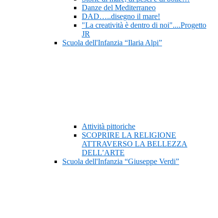
Danze del Mediterraneo
DAD…..disegno il mare!
"La creatività è dentro di noi"....Progetto
JR
Scuola dell'Infanzia “Ilaria Alpi”
Attività pittoriche
SCOPRIRE LA RELIGIONE
ATTRAVERSO LA BELLEZZA
DELL’ARTE
Scuola dell'Infanzia “Giuseppe Verdi”