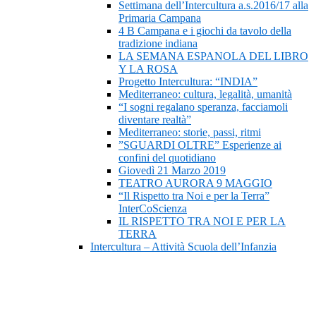
Settimana dell’Intercultura a.s.2016/17 alla
Primaria Campana
4 B Campana e i giochi da tavolo della
tradizione indiana
LA SEMANA ESPANOLA DEL LIBRO
Y LA ROSA
Progetto Intercultura: “INDIA”
Mediterraneo: cultura, legalità, umanità
“I sogni regalano speranza, facciamoli
diventare realtà”
Mediterraneo: storie, passi, ritmi
”SGUARDI OLTRE” Esperienze ai
confini del quotidiano
Giovedì 21 Marzo 2019
TEATRO AURORA 9 MAGGIO
“Il Rispetto tra Noi e per la Terra”
InterCoScienza
IL RISPETTO TRA NOI E PER LA
TERRA
Intercultura – Attività Scuola dell’Infanzia