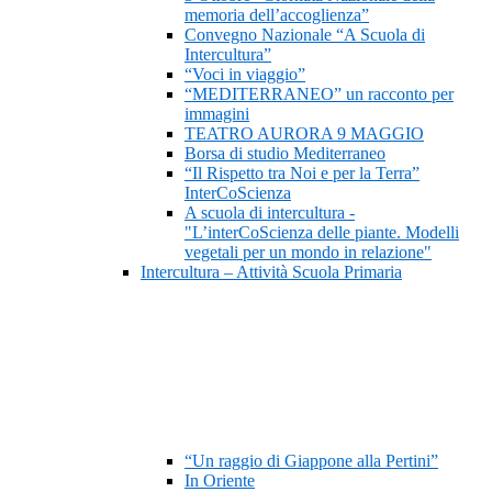
memoria dell’accoglienza”
Convegno Nazionale “A Scuola di
Intercultura”
“Voci in viaggio”
“MEDITERRANEO” un racconto per
immagini
TEATRO AURORA 9 MAGGIO
Borsa di studio Mediterraneo
“Il Rispetto tra Noi e per la Terra”
InterCoScienza
A scuola di intercultura -
"L’interCoScienza delle piante. Modelli
vegetali per un mondo in relazione"
Intercultura – Attività Scuola Primaria
“Un raggio di Giappone alla Pertini”
In Oriente