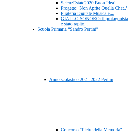
ScienzEstate2020 Buon Idea!
Progetto: 'Non Aprite Quella Chat..'
Pirateria Digitale Musicale....
GIALLO SONORO: il protagonista
è stato rapito...
Scuola Primaria “Sandro Pertini”
Anno scolastico 2021-2022 Pertini
Concorso "Pietre della Memoria"