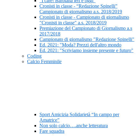
“I care! Barbiana ieri e oggi”
Cronisti in classe - “Redazione Spinelli”
Campionato di giornalismo a.s. 2018/2019
Cronisti in classe - Campionato di giornalismo
"Cronisti in classe" a.s. 2018/2019
Premiazione del Campionato di Giornalismo a.s
2017/2018
Campionato di giornalismo "Redazione Spinelli"
Ed. 2021: "Moda? Prezzi dell'altro mondo
Ed. 2021: "Scriviamo insieme presente e futuro"
Coding
Calcio Femminile
Sport Amicizia Solidarietà “In campo per
Amatrice”
Non solo calcio….anche letteratura
Fare squadra