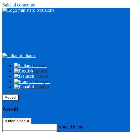
Salta al contenuto
Italiano
Italiano
English
Deutsch
Français
Español
Accedi
Accedi
button close
×
Nome Utente