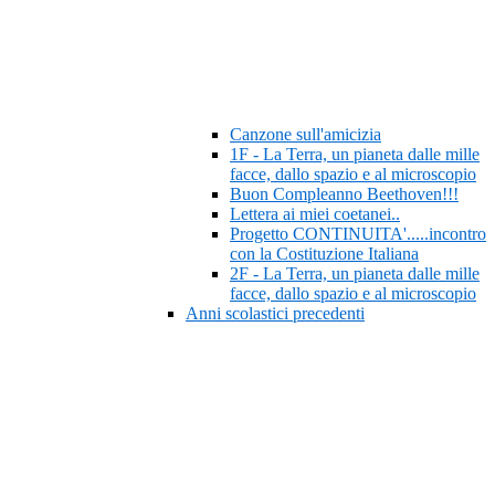
Canzone sull'amicizia
1F - La Terra, un pianeta dalle mille
facce, dallo spazio e al microscopio
Buon Compleanno Beethoven!!!
Lettera ai miei coetanei..
Progetto CONTINUITA'.....incontro
con la Costituzione Italiana
2F - La Terra, un pianeta dalle mille
facce, dallo spazio e al microscopio
Anni scolastici precedenti