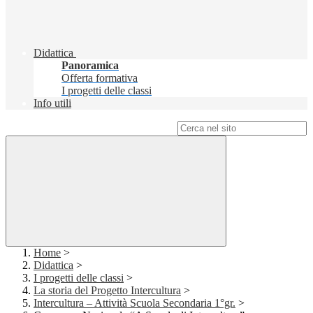
Didattica
Panoramica
Offerta formativa
I progetti delle classi
Info utili
Campo di ricerca per le pagine del sito
Home
>
Didattica
>
I progetti delle classi
>
La storia del Progetto Intercultura
>
Intercultura – Attività Scuola Secondaria 1°gr.
>