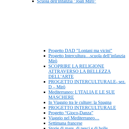
Scuola dell'Infanzia "Joan Mirò"
Progetto DAD "Lontani ma vicini"
Progetto Intercultura…scuola dell’infanzia
Mirò
SCOPRIRE LA RELIGIONE
ATTRAVERSO LA BELLEZZA
DELL’ARTE
PROGETTO INTERCULTURALE- sez.
D – Mirò
Mediterraneo: L’ITALIA E LE SUE
MASCHERE
In Viaggio tra le culture: la Spagna
PROGETTO INTERCULTURALE
Progetto “Gioco-Danza”
Viaggio nel Mediterraneo…
Settimana francese
Storie di mare, di pesci e di bolle…