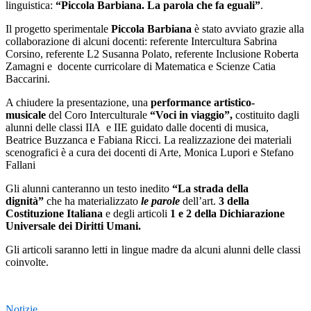
linguistica:
“Piccola Barbiana. La parola che fa eguali”
.
Il progetto sperimentale
Piccola Barbiana
è stato avviato grazie alla
collaborazione di alcuni docenti: referente Intercultura Sabrina
Corsino, referente L2 Susanna Polato, referente Inclusione Roberta
Zamagni e docente curricolare di Matematica e Scienze Catia
Baccarini.
A chiudere la presentazione, una
performance artistico-
musicale
del Coro Interculturale
“Voci in viaggio”,
costituito dagli
alunni delle classi IIA e IIE guidato dalle docenti di musica,
Beatrice Buzzanca e Fabiana Ricci. La realizzazione dei materiali
scenografici è a cura dei docenti di Arte, Monica Lupori e Stefano
Fallani
Gli alunni canteranno un testo inedito
“La strada della
dignità”
che ha materializzato
le parole
dell’art.
3 della
Costituzione Italiana
e degli articoli
1 e 2 della Dichiarazione
Universale dei Diritti Umani.
Gli articoli saranno letti in lingue madre da alcuni alunni delle classi
coinvolte.
Notizie