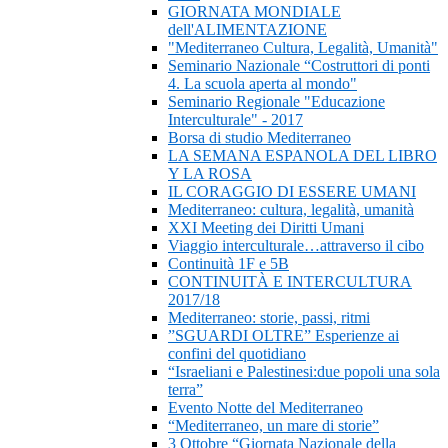
GIORNATA MONDIALE
dell'ALIMENTAZIONE
"Mediterraneo Cultura, Legalità, Umanità"
Seminario Nazionale “Costruttori di ponti
4. La scuola aperta al mondo"
Seminario Regionale "Educazione
Interculturale" - 2017
Borsa di studio Mediterraneo
LA SEMANA ESPANOLA DEL LIBRO
Y LA ROSA
IL CORAGGIO DI ESSERE UMANI
Mediterraneo: cultura, legalità, umanità
XXI Meeting dei Diritti Umani
Viaggio interculturale…attraverso il cibo
Continuità 1F e 5B
CONTINUITÀ E INTERCULTURA
2017/18
Mediterraneo: storie, passi, ritmi
”SGUARDI OLTRE” Esperienze ai
confini del quotidiano
“Israeliani e Palestinesi:due popoli una sola
terra”
Evento Notte del Mediterraneo
“Mediterraneo, un mare di storie”
3 Ottobre “Giornata Nazionale della