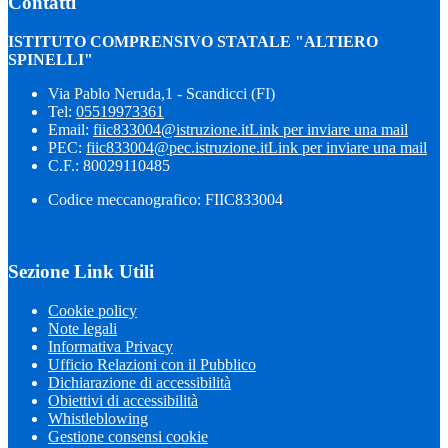
Contatti
ISTITUTO COMPRENSIVO STATALE "ALTIERO
SPINELLI"
Via Pablo Neruda,1 - Scandicci (FI)
Tel:
05519973361
Email:
fiic833004@istruzione.it
Link per inviare una mail
PEC:
fiic833004@pec.istruzione.it
Link per inviare una mail
C.F.: 80029110485
Codice meccanografico: FIIC833004
Sezione Link Utili
Cookie policy
Note legali
Informativa Privacy
Ufficio Relazioni con il Pubblico
Dichiarazione di accessibilità
Obiettivi di accessibilità
Whistleblowing
Gestione consensi cookie