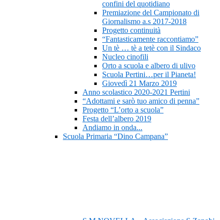
confini del quotidiano
Premiazione del Campionato di
Giornalismo a.s 2017-2018
Progetto continuità
“Fantasticamente raccontiamo”
Un tè … tè a tetè con il Sindaco
Nucleo cinofili
Orto a scuola e albero di ulivo
Scuola Pertini…per il Pianeta!
Giovedì 21 Marzo 2019
Anno scolastico 2020-2021 Pertini
“Adottami e sarò tuo amico di penna”
Progetto “L’orto a scuola”
Festa dell’albero 2019
Andiamo in onda...
Scuola Primaria “Dino Campana”