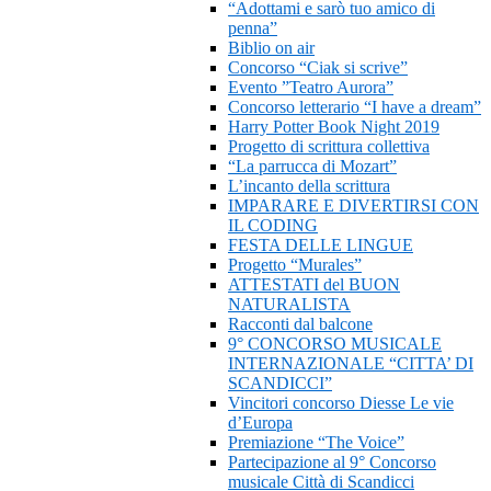
“Adottami e sarò tuo amico di
penna”
Biblio on air
Concorso “Ciak si scrive”
Evento ”Teatro Aurora”
Concorso letterario “I have a dream”
Harry Potter Book Night 2019
Progetto di scrittura collettiva
“La parrucca di Mozart”
L’incanto della scrittura
IMPARARE E DIVERTIRSI CON
IL CODING
FESTA DELLE LINGUE
Progetto “Murales”
ATTESTATI del BUON
NATURALISTA
Racconti dal balcone
9° CONCORSO MUSICALE
INTERNAZIONALE “CITTA’ DI
SCANDICCI”
Vincitori concorso Diesse Le vie
d’Europa
Premiazione “The Voice”
Partecipazione al 9° Concorso
musicale Città di Scandicci