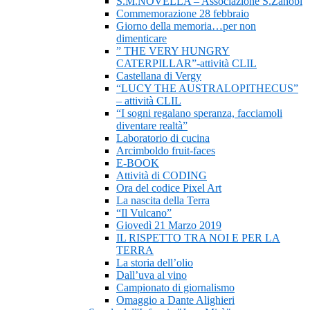
S.M.NOVELLA – Associazione S.Zanobi
Commemorazione 28 febbraio
Giorno della memoria…per non
dimenticare
” THE VERY HUNGRY
CATERPILLAR”-attività CLIL
Castellana di Vergy
“LUCY THE AUSTRALOPITHECUS”
– attività CLIL
“I sogni regalano speranza, facciamoli
diventare realtà”
Laboratorio di cucina
Arcimboldo fruit-faces
E-BOOK
Attività di CODING
Ora del codice Pixel Art
La nascita della Terra
“Il Vulcano”
Giovedì 21 Marzo 2019
IL RISPETTO TRA NOI E PER LA
TERRA
La storia dell’olio
Dall’uva al vino
Campionato di giornalismo
Omaggio a Dante Alighieri