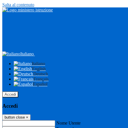
Salta al contenuto
Italiano
Italiano
English
Deutsch
Français
Español
Accedi
Accedi
button close
×
Nome Utente