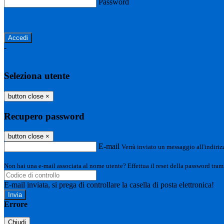
Password
Password dimenticata?
-
Entra con SPID
Entra con CIE
Seleziona utente
button close
×
Recupero password
button close
×
E-mail
Verrà inviato un messaggio all'indirizz
Non hai una e-mail associata al nome utente? Effettua il reset della password tram
E-mail inviata, si prega di controllare la casella di posta elettronica!
Errore
Chiudi