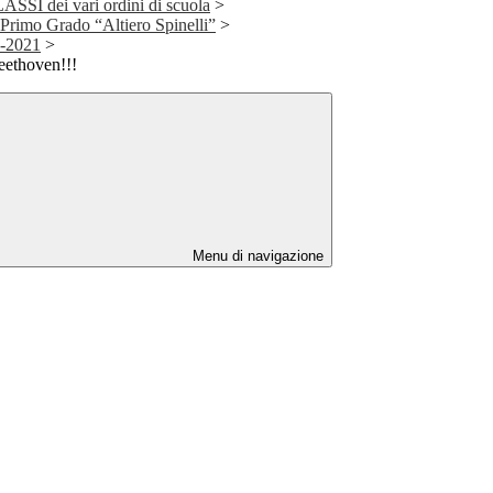
I dei vari ordini di scuola
>
 Primo Grado “Altiero Spinelli”
>
0-2021
>
ethoven!!!
Menu di navigazione