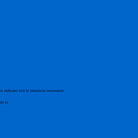
o indicato con le istruzioni necessarie.
ite la
Login Spaggiari