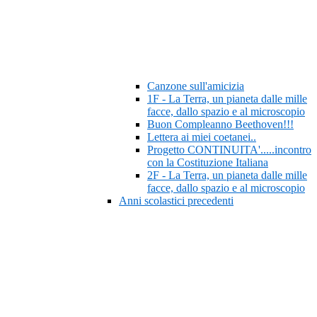
Canzone sull'amicizia
1F - La Terra, un pianeta dalle mille
facce, dallo spazio e al microscopio
Buon Compleanno Beethoven!!!
Lettera ai miei coetanei..
Progetto CONTINUITA'.....incontro
con la Costituzione Italiana
2F - La Terra, un pianeta dalle mille
facce, dallo spazio e al microscopio
Anni scolastici precedenti