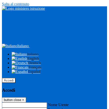
Salta al contenuto
Italiano
Italiano
English
Deutsch
Français
Español
Accedi
Accedi
button close
×
Nome Utente