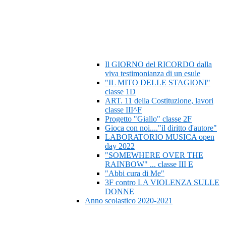
Il GIORNO del RICORDO dalla
viva testimonianza di un esule
"IL MITO DELLE STAGIONI"
classe 1D
ART. 11 della Costituzione, lavori
classe III^F
Progetto "Giallo" classe 2F
Gioca con noi...."il diritto d'autore"
LABORATORIO MUSICA open
day 2022
"SOMEWHERE OVER THE
RAINBOW" ... classe III E
"Abbi cura di Me"
3F contro LA VIOLENZA SULLE
DONNE
Anno scolastico 2020-2021