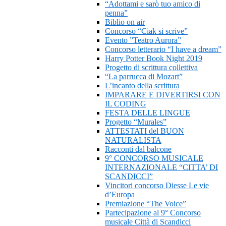
“Adottami e sarò tuo amico di
penna”
Biblio on air
Concorso “Ciak si scrive”
Evento ”Teatro Aurora”
Concorso letterario “I have a dream”
Harry Potter Book Night 2019
Progetto di scrittura collettiva
“La parrucca di Mozart”
L’incanto della scrittura
IMPARARE E DIVERTIRSI CON
IL CODING
FESTA DELLE LINGUE
Progetto “Murales”
ATTESTATI del BUON
NATURALISTA
Racconti dal balcone
9° CONCORSO MUSICALE
INTERNAZIONALE “CITTA’ DI
SCANDICCI”
Vincitori concorso Diesse Le vie
d’Europa
Premiazione “The Voice”
Partecipazione al 9° Concorso
musicale Città di Scandicci