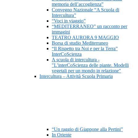
memoria dell’accoglienza”
Convegno Nazionale “A Scuola di
Intercultura”
“Voci in viaggio”
“MEDITERRANEO” un racconto per
immagini
TEATRO AURORA 9 MAGGIO
Borsa di studio Mediterraneo
“Il Rispetto tra Noi e per la Terra”
InterCoScienza
A scuola di intercultura -
"L’interCoScienza delle piante. Modelli
vegetali per un mondo in relazione"
Intercultura – Attività Scuola Primaria
“Un raggio di Giappone alla Pertini”
In Oriente