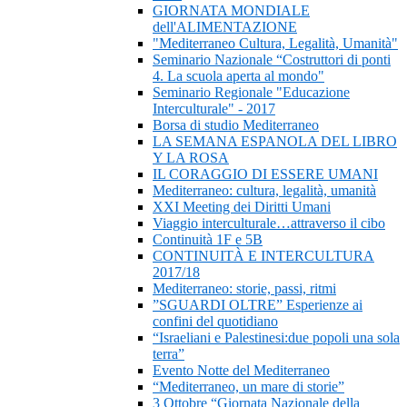
GIORNATA MONDIALE
dell'ALIMENTAZIONE
"Mediterraneo Cultura, Legalità, Umanità"
Seminario Nazionale “Costruttori di ponti
4. La scuola aperta al mondo"
Seminario Regionale "Educazione
Interculturale" - 2017
Borsa di studio Mediterraneo
LA SEMANA ESPANOLA DEL LIBRO
Y LA ROSA
IL CORAGGIO DI ESSERE UMANI
Mediterraneo: cultura, legalità, umanità
XXI Meeting dei Diritti Umani
Viaggio interculturale…attraverso il cibo
Continuità 1F e 5B
CONTINUITÀ E INTERCULTURA
2017/18
Mediterraneo: storie, passi, ritmi
”SGUARDI OLTRE” Esperienze ai
confini del quotidiano
“Israeliani e Palestinesi:due popoli una sola
terra”
Evento Notte del Mediterraneo
“Mediterraneo, un mare di storie”
3 Ottobre “Giornata Nazionale della