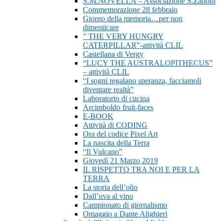
S.M.NOVELLA – Associazione S.Zanobi
Commemorazione 28 febbraio
Giorno della memoria…per non
dimenticare
” THE VERY HUNGRY
CATERPILLAR”-attività CLIL
Castellana di Vergy
“LUCY THE AUSTRALOPITHECUS”
– attività CLIL
“I sogni regalano speranza, facciamoli
diventare realtà”
Laboratorio di cucina
Arcimboldo fruit-faces
E-BOOK
Attività di CODING
Ora del codice Pixel Art
La nascita della Terra
“Il Vulcano”
Giovedì 21 Marzo 2019
IL RISPETTO TRA NOI E PER LA
TERRA
La storia dell’olio
Dall’uva al vino
Campionato di giornalismo
Omaggio a Dante Alighieri