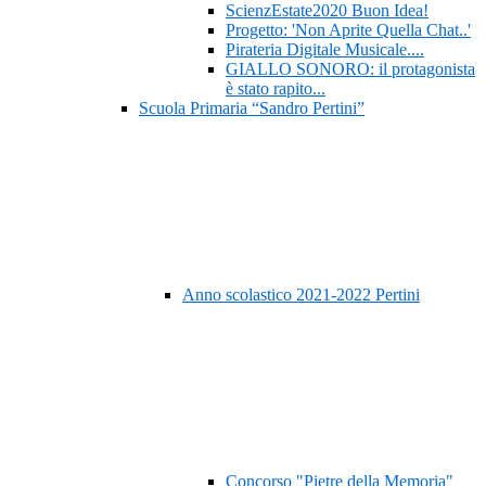
ScienzEstate2020 Buon Idea!
Progetto: 'Non Aprite Quella Chat..'
Pirateria Digitale Musicale....
GIALLO SONORO: il protagonista
è stato rapito...
Scuola Primaria “Sandro Pertini”
Anno scolastico 2021-2022 Pertini
Concorso "Pietre della Memoria"