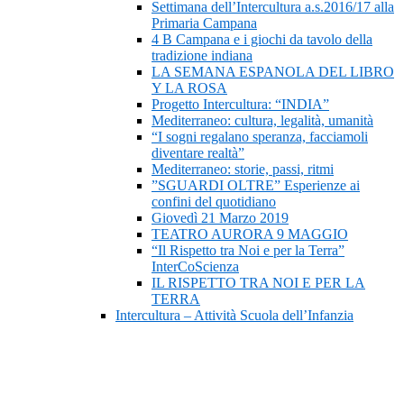
Settimana dell’Intercultura a.s.2016/17 alla
Primaria Campana
4 B Campana e i giochi da tavolo della
tradizione indiana
LA SEMANA ESPANOLA DEL LIBRO
Y LA ROSA
Progetto Intercultura: “INDIA”
Mediterraneo: cultura, legalità, umanità
“I sogni regalano speranza, facciamoli
diventare realtà”
Mediterraneo: storie, passi, ritmi
”SGUARDI OLTRE” Esperienze ai
confini del quotidiano
Giovedì 21 Marzo 2019
TEATRO AURORA 9 MAGGIO
“Il Rispetto tra Noi e per la Terra”
InterCoScienza
IL RISPETTO TRA NOI E PER LA
TERRA
Intercultura – Attività Scuola dell’Infanzia