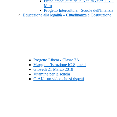
Prendiamoci cura della Natura - Sez. F - J.
Mirò
Progetto Intercultura - Scuole dell'Infanzia
Educazione alla legalità – Cittadinanza e Costituzione
Progetto Libera - Classe 2A
Viaggio d’istruzione IC Spinelli
Giovedì 21 Marzo 2019
Vitamine per la scuola
C!AK...un video che si rispetti