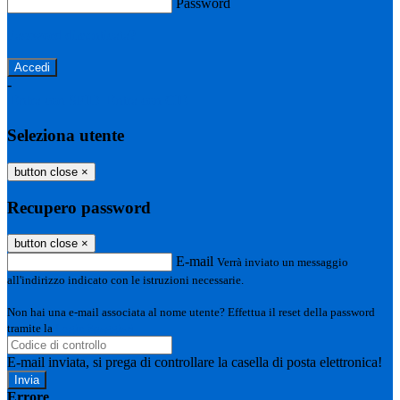
Password
Password dimenticata?
-
Entra con SPID
Entra con CIE
Seleziona utente
button close
×
Recupero password
button close
×
E-mail
Verrà inviato un messaggio
all'indirizzo indicato con le istruzioni necessarie.
Non hai una e-mail associata al nome utente? Effettua il reset della password
tramite la
Login Spaggiari
E-mail inviata, si prega di controllare la casella di posta elettronica!
Errore