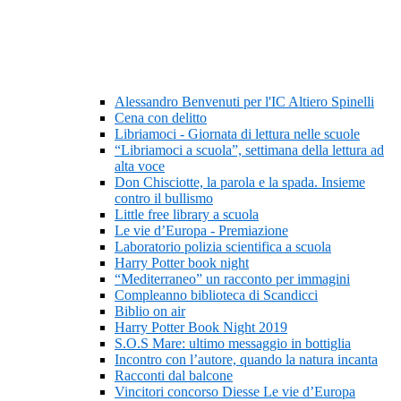
Alessandro Benvenuti per l'IC Altiero Spinelli
Cena con delitto
Libriamoci - Giornata di lettura nelle scuole
“Libriamoci a scuola”, settimana della lettura ad
alta voce
Don Chisciotte, la parola e la spada. Insieme
contro il bullismo
Little free library a scuola
Le vie d’Europa - Premiazione
Laboratorio polizia scientifica a scuola
Harry Potter book night
“Mediterraneo” un racconto per immagini
Compleanno biblioteca di Scandicci
Biblio on air
Harry Potter Book Night 2019
S.O.S Mare: ultimo messaggio in bottiglia
Incontro con l’autore, quando la natura incanta
Racconti dal balcone
Vincitori concorso Diesse Le vie d’Europa