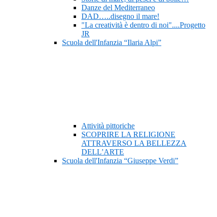
Danze del Mediterraneo
DAD…..disegno il mare!
"La creatività è dentro di noi"....Progetto
JR
Scuola dell'Infanzia “Ilaria Alpi”
Attività pittoriche
SCOPRIRE LA RELIGIONE
ATTRAVERSO LA BELLEZZA
DELL’ARTE
Scuola dell'Infanzia “Giuseppe Verdi”