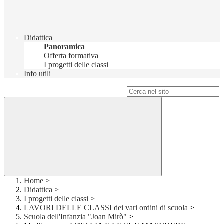
Didattica
Panoramica
Offerta formativa
I progetti delle classi
Info utili
Campo di ricerca per le pagine del sito
Home
>
Didattica
>
I progetti delle classi
>
LAVORI DELLE CLASSI dei vari ordini di scuola
>
Scuola dell'Infanzia "Joan Mirò"
>