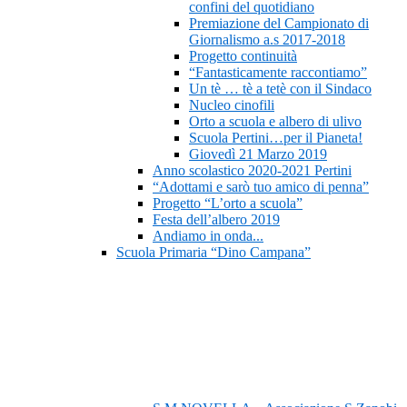
confini del quotidiano
Premiazione del Campionato di
Giornalismo a.s 2017-2018
Progetto continuità
“Fantasticamente raccontiamo”
Un tè … tè a tetè con il Sindaco
Nucleo cinofili
Orto a scuola e albero di ulivo
Scuola Pertini…per il Pianeta!
Giovedì 21 Marzo 2019
Anno scolastico 2020-2021 Pertini
“Adottami e sarò tuo amico di penna”
Progetto “L’orto a scuola”
Festa dell’albero 2019
Andiamo in onda...
Scuola Primaria “Dino Campana”