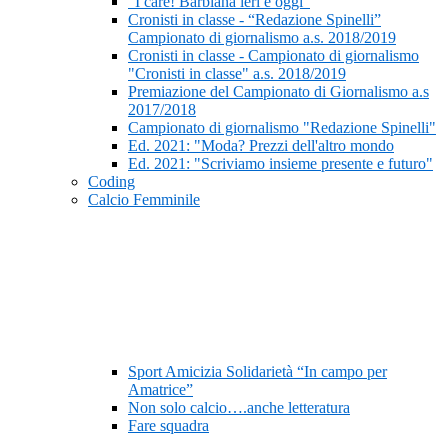
“I care! Barbiana ieri e oggi”
Cronisti in classe - “Redazione Spinelli”
Campionato di giornalismo a.s. 2018/2019
Cronisti in classe - Campionato di giornalismo
"Cronisti in classe" a.s. 2018/2019
Premiazione del Campionato di Giornalismo a.s
2017/2018
Campionato di giornalismo "Redazione Spinelli"
Ed. 2021: "Moda? Prezzi dell'altro mondo
Ed. 2021: "Scriviamo insieme presente e futuro"
Coding
Calcio Femminile
Sport Amicizia Solidarietà “In campo per
Amatrice”
Non solo calcio….anche letteratura
Fare squadra