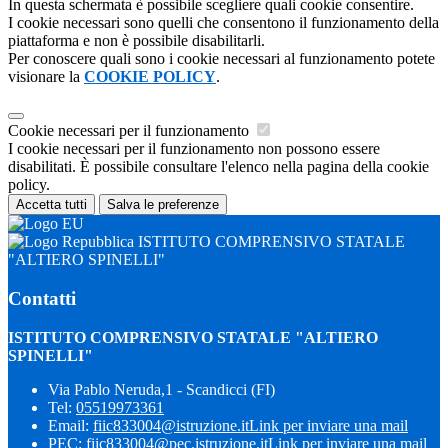
In questa schermata è possibile scegliere quali cookie consentire.
I cookie necessari sono quelli che consentono il funzionamento della
piattaforma e non è possibile disabilitarli.
Per conoscere quali sono i cookie necessari al funzionamento potete
visionare la
COOKIE POLICY
.
Cookie necessari per il funzionamento
I cookie necessari per il funzionamento non possono essere
disabilitati. È possibile consultare l'elenco nella pagina della cookie
policy.
Accetta tutti
Salva le preferenze
ISTITUTO COMPRENSIVO STATALE
"ALTIERO SPINELLI"
Contatti
ISTITUTO COMPRENSIVO STATALE "ALTIERO
SPINELLI"
Via Pablo Neruda,1 - Scandicci (FI)
Tel:
05519973361
Email:
fiic833004@istruzione.it
Link per inviare una mail
PEC:
fiic833004@pec.istruzione.it
Link per inviare una mail