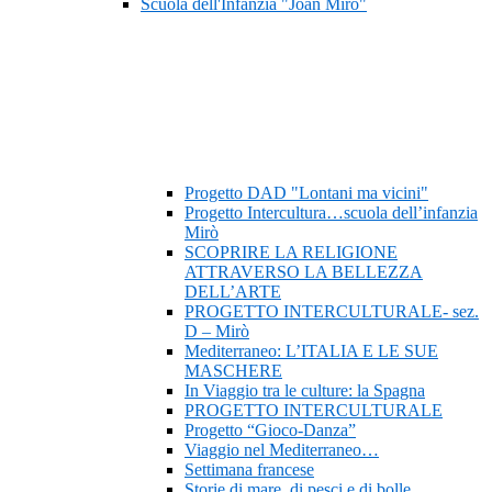
Scuola dell'Infanzia "Joan Mirò"
Progetto DAD "Lontani ma vicini"
Progetto Intercultura…scuola dell’infanzia
Mirò
SCOPRIRE LA RELIGIONE
ATTRAVERSO LA BELLEZZA
DELL’ARTE
PROGETTO INTERCULTURALE- sez.
D – Mirò
Mediterraneo: L’ITALIA E LE SUE
MASCHERE
In Viaggio tra le culture: la Spagna
PROGETTO INTERCULTURALE
Progetto “Gioco-Danza”
Viaggio nel Mediterraneo…
Settimana francese
Storie di mare, di pesci e di bolle…