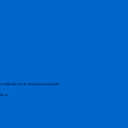
o indicato con le istruzioni necessarie.
ite la
Login Spaggiari