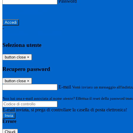
Password
Password dimenticata?
-
Entra con SPID
Entra con CIE
Seleziona utente
button close
×
Recupero password
button close
×
E-mail
Verrà inviato un messaggio all'indirizz
Non hai una e-mail associata al nome utente? Effettua il reset della password tram
E-mail inviata, si prega di controllare la casella di posta elettronica!
Errore
Chiudi