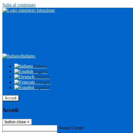
Salta al contenuto
Italiano
Italiano
English
Deutsch
Français
Español
Accedi
Accedi
button close
×
Nome Utente