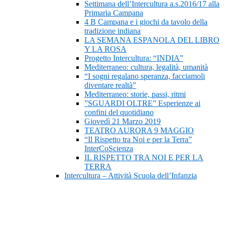
Settimana dell’Intercultura a.s.2016/17 alla
Primaria Campana
4 B Campana e i giochi da tavolo della
tradizione indiana
LA SEMANA ESPANOLA DEL LIBRO
Y LA ROSA
Progetto Intercultura: “INDIA”
Mediterraneo: cultura, legalità, umanità
“I sogni regalano speranza, facciamoli
diventare realtà”
Mediterraneo: storie, passi, ritmi
”SGUARDI OLTRE” Esperienze ai
confini del quotidiano
Giovedì 21 Marzo 2019
TEATRO AURORA 9 MAGGIO
“Il Rispetto tra Noi e per la Terra”
InterCoScienza
IL RISPETTO TRA NOI E PER LA
TERRA
Intercultura – Attività Scuola dell’Infanzia