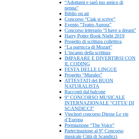
“Adottami e sarò tuo amico di
penna”
Biblio on air
Concorso “Ciak si scrive”
Evento ”Teatro Aurora”
Concorso letterario “I have a dream”
Harry Potter Book Night 2019
Progetto di scrittura collettiva
“La parrucca di Mozart”
L’incanto della scrittura
IMPARARE E DIVERTIRSI CON
IL CODING
FESTA DELLE LINGUE
Progetto “Murales”
ATTESTATI del BUON
NATURALISTA
Racconti dal balcone
9° CONCORSO MUSICALE
INTERNAZIONALE “CITTA’ DI
SCANDICCI”
Vincitori concorso Diesse Le vie
d’Europa
Premiazione “The Voice”
Partecipazione al 9° Concorso
musicale Città di Scandicci