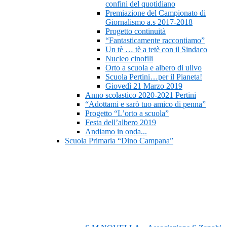
confini del quotidiano
Premiazione del Campionato di
Giornalismo a.s 2017-2018
Progetto continuità
“Fantasticamente raccontiamo”
Un tè … tè a tetè con il Sindaco
Nucleo cinofili
Orto a scuola e albero di ulivo
Scuola Pertini…per il Pianeta!
Giovedì 21 Marzo 2019
Anno scolastico 2020-2021 Pertini
“Adottami e sarò tuo amico di penna”
Progetto “L’orto a scuola”
Festa dell’albero 2019
Andiamo in onda...
Scuola Primaria “Dino Campana”