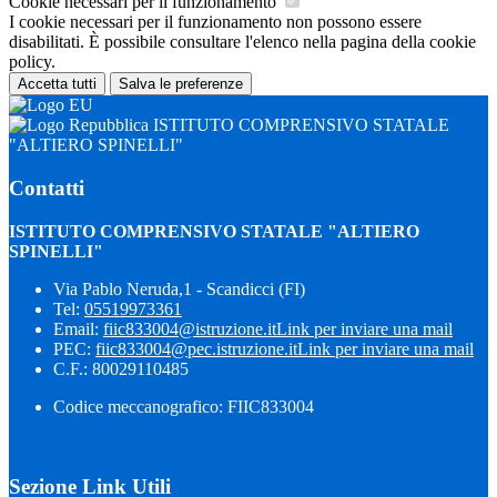
Cookie necessari per il funzionamento
I cookie necessari per il funzionamento non possono essere
disabilitati. È possibile consultare l'elenco nella pagina della cookie
policy.
Accetta tutti
Salva le preferenze
ISTITUTO COMPRENSIVO STATALE
"ALTIERO SPINELLI"
Contatti
ISTITUTO COMPRENSIVO STATALE "ALTIERO
SPINELLI"
Via Pablo Neruda,1 - Scandicci (FI)
Tel:
05519973361
Email:
fiic833004@istruzione.it
Link per inviare una mail
PEC:
fiic833004@pec.istruzione.it
Link per inviare una mail
C.F.: 80029110485
Codice meccanografico: FIIC833004
Sezione Link Utili