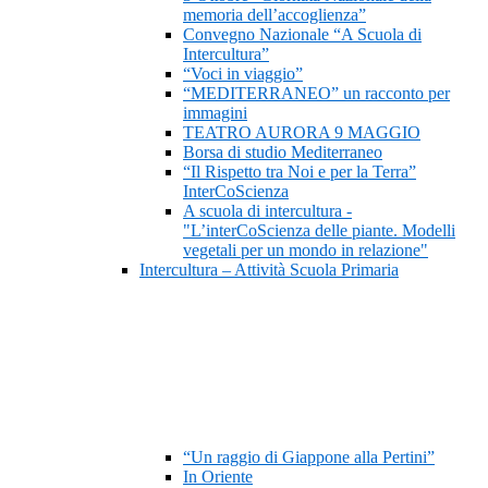
memoria dell’accoglienza”
Convegno Nazionale “A Scuola di
Intercultura”
“Voci in viaggio”
“MEDITERRANEO” un racconto per
immagini
TEATRO AURORA 9 MAGGIO
Borsa di studio Mediterraneo
“Il Rispetto tra Noi e per la Terra”
InterCoScienza
A scuola di intercultura -
"L’interCoScienza delle piante. Modelli
vegetali per un mondo in relazione"
Intercultura – Attività Scuola Primaria
“Un raggio di Giappone alla Pertini”
In Oriente