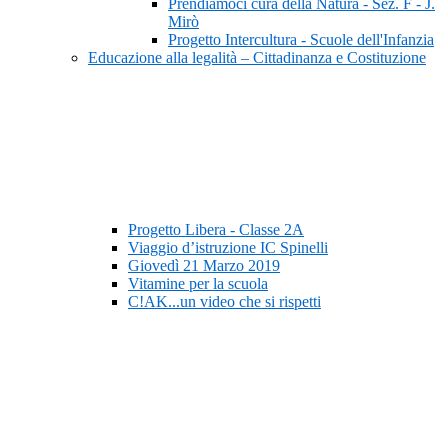
Prendiamoci cura della Natura - Sez. F - J.
Mirò
Progetto Intercultura - Scuole dell'Infanzia
Educazione alla legalità – Cittadinanza e Costituzione
Progetto Libera - Classe 2A
Viaggio d’istruzione IC Spinelli
Giovedì 21 Marzo 2019
Vitamine per la scuola
C!AK...un video che si rispetti