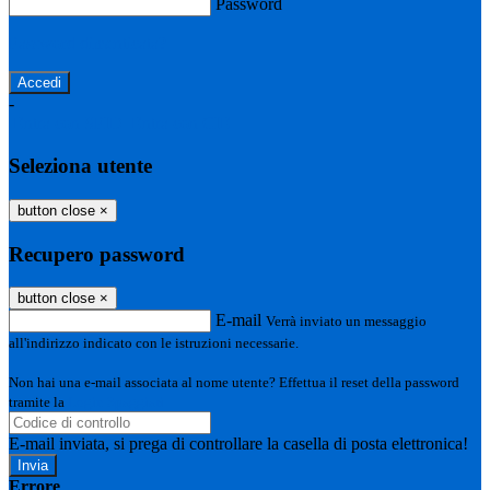
Password
Password dimenticata?
-
Entra con SPID
Entra con CIE
Seleziona utente
button close
×
Recupero password
button close
×
E-mail
Verrà inviato un messaggio
all'indirizzo indicato con le istruzioni necessarie.
Non hai una e-mail associata al nome utente? Effettua il reset della password
tramite la
Login Spaggiari
E-mail inviata, si prega di controllare la casella di posta elettronica!
Errore