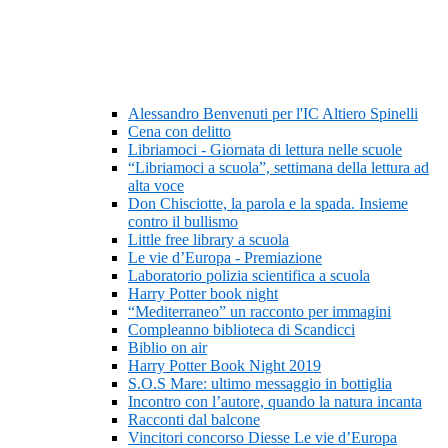
Alessandro Benvenuti per l'IC Altiero Spinelli
Cena con delitto
Libriamoci - Giornata di lettura nelle scuole
“Libriamoci a scuola”, settimana della lettura ad
alta voce
Don Chisciotte, la parola e la spada. Insieme
contro il bullismo
Little free library a scuola
Le vie d’Europa - Premiazione
Laboratorio polizia scientifica a scuola
Harry Potter book night
“Mediterraneo” un racconto per immagini
Compleanno biblioteca di Scandicci
Biblio on air
Harry Potter Book Night 2019
S.O.S Mare: ultimo messaggio in bottiglia
Incontro con l’autore, quando la natura incanta
Racconti dal balcone
Vincitori concorso Diesse Le vie d’Europa