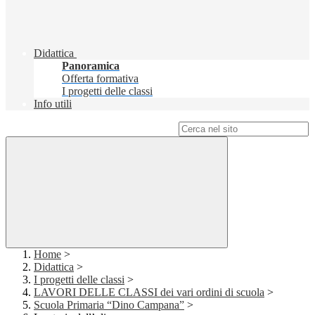
Didattica
Panoramica
Offerta formativa
I progetti delle classi
Info utili
Campo di ricerca per le pagine del sito
Home
>
Didattica
>
I progetti delle classi
>
LAVORI DELLE CLASSI dei vari ordini di scuola
>
Scuola Primaria “Dino Campana”
>