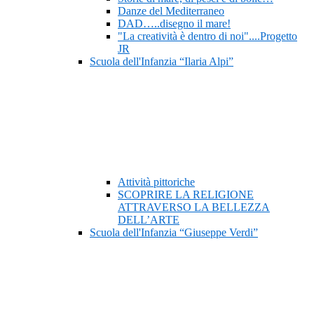
Danze del Mediterraneo
DAD…..disegno il mare!
"La creatività è dentro di noi"....Progetto
JR
Scuola dell'Infanzia “Ilaria Alpi”
Attività pittoriche
SCOPRIRE LA RELIGIONE
ATTRAVERSO LA BELLEZZA
DELL’ARTE
Scuola dell'Infanzia “Giuseppe Verdi”