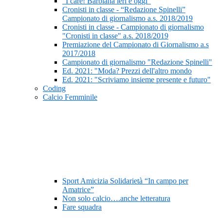
“I care! Barbiana ieri e oggi”
Cronisti in classe - “Redazione Spinelli”
Campionato di giornalismo a.s. 2018/2019
Cronisti in classe - Campionato di giornalismo
"Cronisti in classe" a.s. 2018/2019
Premiazione del Campionato di Giornalismo a.s
2017/2018
Campionato di giornalismo "Redazione Spinelli"
Ed. 2021: "Moda? Prezzi dell'altro mondo
Ed. 2021: "Scriviamo insieme presente e futuro"
Coding
Calcio Femminile
Sport Amicizia Solidarietà “In campo per
Amatrice”
Non solo calcio….anche letteratura
Fare squadra