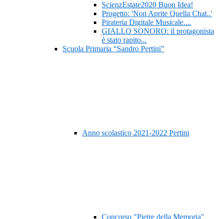
ScienzEstate2020 Buon Idea!
Progetto: 'Non Aprite Quella Chat..'
Pirateria Digitale Musicale....
GIALLO SONORO: il protagonista
è stato rapito...
Scuola Primaria “Sandro Pertini”
Anno scolastico 2021-2022 Pertini
Concorso "Pietre della Memoria"