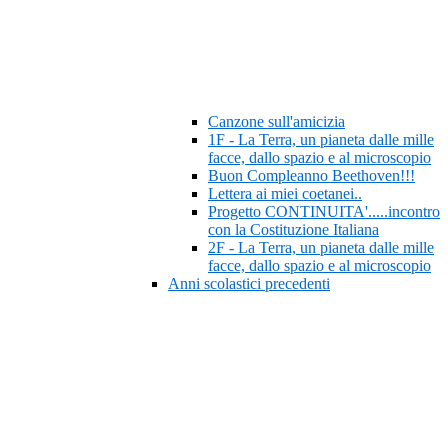
Canzone sull'amicizia
1F - La Terra, un pianeta dalle mille
facce, dallo spazio e al microscopio
Buon Compleanno Beethoven!!!
Lettera ai miei coetanei..
Progetto CONTINUITA'.....incontro
con la Costituzione Italiana
2F - La Terra, un pianeta dalle mille
facce, dallo spazio e al microscopio
Anni scolastici precedenti