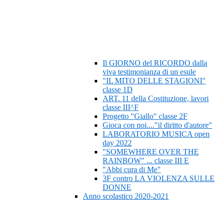
Il GIORNO del RICORDO dalla
viva testimonianza di un esule
"IL MITO DELLE STAGIONI"
classe 1D
ART. 11 della Costituzione, lavori
classe III^F
Progetto "Giallo" classe 2F
Gioca con noi...."il diritto d'autore"
LABORATORIO MUSICA open
day 2022
"SOMEWHERE OVER THE
RAINBOW" ... classe III E
"Abbi cura di Me"
3F contro LA VIOLENZA SULLE
DONNE
Anno scolastico 2020-2021