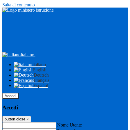
Salta al contenuto
Italiano
Italiano
English
Deutsch
Français
Español
Accedi
Accedi
button close
×
Nome Utente