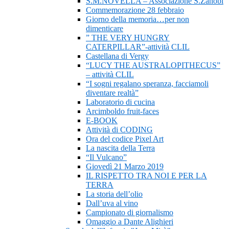
S.M.NOVELLA – Associazione S.Zanobi
Commemorazione 28 febbraio
Giorno della memoria…per non
dimenticare
” THE VERY HUNGRY
CATERPILLAR”-attività CLIL
Castellana di Vergy
“LUCY THE AUSTRALOPITHECUS”
– attività CLIL
“I sogni regalano speranza, facciamoli
diventare realtà”
Laboratorio di cucina
Arcimboldo fruit-faces
E-BOOK
Attività di CODING
Ora del codice Pixel Art
La nascita della Terra
“Il Vulcano”
Giovedì 21 Marzo 2019
IL RISPETTO TRA NOI E PER LA
TERRA
La storia dell’olio
Dall’uva al vino
Campionato di giornalismo
Omaggio a Dante Alighieri