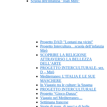
Scuola dell'Infanzia "Joan Mirò"
Progetto DAD "Lontani ma vicini"
Progetto Intercultura…scuola dell’infanzia
Mirò
SCOPRIRE LA RELIGIONE
ATTRAVERSO LA BELLEZZA
DELL’ARTE
PROGETTO INTERCULTURALE- sez.
D – Mirò
Mediterraneo: L’ITALIA E LE SUE
MASCHERE
In Viaggio tra le culture: la Spagna
PROGETTO INTERCULTURALE
Progetto “Gioco-Danza”
Viaggio nel Mediterraneo…
Settimana francese
Storie di mare, di pesci e di bolle…