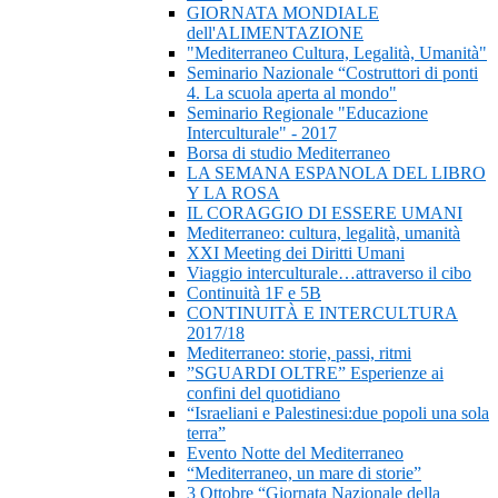
GIORNATA MONDIALE
dell'ALIMENTAZIONE
"Mediterraneo Cultura, Legalità, Umanità"
Seminario Nazionale “Costruttori di ponti
4. La scuola aperta al mondo"
Seminario Regionale "Educazione
Interculturale" - 2017
Borsa di studio Mediterraneo
LA SEMANA ESPANOLA DEL LIBRO
Y LA ROSA
IL CORAGGIO DI ESSERE UMANI
Mediterraneo: cultura, legalità, umanità
XXI Meeting dei Diritti Umani
Viaggio interculturale…attraverso il cibo
Continuità 1F e 5B
CONTINUITÀ E INTERCULTURA
2017/18
Mediterraneo: storie, passi, ritmi
”SGUARDI OLTRE” Esperienze ai
confini del quotidiano
“Israeliani e Palestinesi:due popoli una sola
terra”
Evento Notte del Mediterraneo
“Mediterraneo, un mare di storie”
3 Ottobre “Giornata Nazionale della