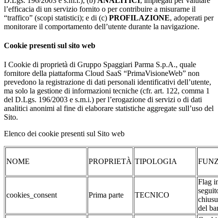
D.Lgs. 196/2003 e s.m.i.); (b)
ANALITICI
, impiegati per valutare
l’efficacia di un servizio fornito o per contribuire a misurarne il
“traffico” (scopi statistici); e di (c)
PROFILAZIONE
, adoperati per
monitorare il comportamento dell’utente durante la navigazione.
Cookie presenti sul sito web
I Cookie di proprietà di Gruppo Spaggiari Parma S.p.A., quale
fornitore della piattaforma Cloud SaaS “PrimaVisioneWeb” non
prevedono la registrazione di dati personali identificativi dell’utente,
ma solo la gestione di informazioni tecniche (cfr. art. 122, comma 1
del D.Lgs. 196/2003 e s.m.i.) per l’erogazione di servizi o di dati
analitici anonimi al fine di elaborare statistiche aggregate sull’uso del
Sito.
Elenco dei cookie presenti sul Sito web
NOME
PROPRIETÀ
TIPOLOGIA
FUNZ
Flag i
seguit
cookies_consent
Prima parte
TECNICO
chiusu
del ba