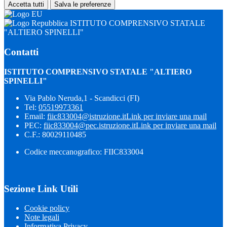
Accetta tutti
Salva le preferenze
ISTITUTO COMPRENSIVO STATALE
"ALTIERO SPINELLI"
Contatti
ISTITUTO COMPRENSIVO STATALE "ALTIERO
SPINELLI"
Via Pablo Neruda,1 - Scandicci (FI)
Tel:
05519973361
Email:
fiic833004@istruzione.it
Link per inviare una mail
PEC:
fiic833004@pec.istruzione.it
Link per inviare una mail
C.F.: 80029110485
Codice meccanografico: FIIC833004
Sezione Link Utili
Cookie policy
Note legali
Informativa Privacy