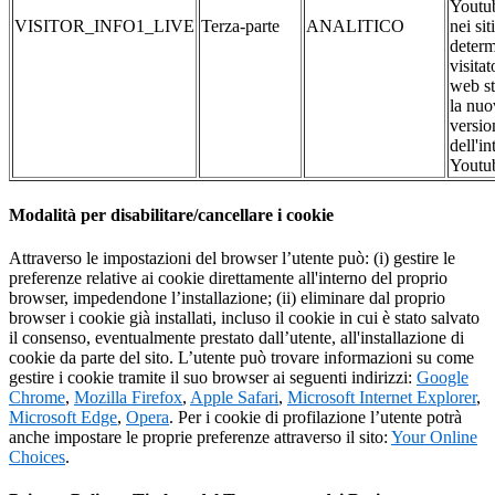
Youtub
VISITOR_INFO1_LIVE
Terza-parte
ANALITICO
nei si
determ
visitat
web st
la nuo
versio
dell'in
Youtu
Modalità per disabilitare/cancellare i cookie
Attraverso le impostazioni del browser l’utente può: (i) gestire le
preferenze relative ai cookie direttamente all'interno del proprio
browser, impedendone l’installazione; (ii) eliminare dal proprio
browser i cookie già installati, incluso il cookie in cui è stato salvato
il consenso, eventualmente prestato dall’utente, all'installazione di
cookie da parte del sito. L’utente può trovare informazioni su come
gestire i cookie tramite il suo browser ai seguenti indirizzi:
Google
Chrome
,
Mozilla Firefox
,
Apple Safari
,
Microsoft Internet Explorer
,
Microsoft Edge
,
Opera
. Per i cookie di profilazione l’utente potrà
anche impostare le proprie preferenze attraverso il sito:
Your Online
Choices
.