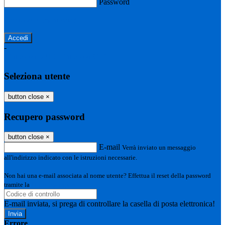
Password
Password dimenticata?
-
Entra con SPID
Entra con CIE
Seleziona utente
button close
×
Recupero password
button close
×
E-mail
Verrà inviato un messaggio
all'indirizzo indicato con le istruzioni necessarie.
Non hai una e-mail associata al nome utente? Effettua il reset della password
tramite la
Login Spaggiari
E-mail inviata, si prega di controllare la casella di posta elettronica!
Errore