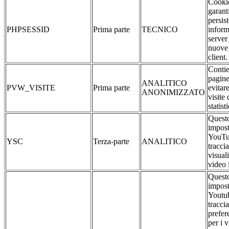
Cookie
garant
persis
PHPSESSID
Prima parte
TECNICO
inform
server
nuove 
client.
Contie
pagine
ANALITICO
PVW_VISITE
Prima parte
evitar
ANONIMIZZATO
visite 
statist
Questo
impost
YouTu
YSC
Terza-parte
ANALITICO
traccia
visual
video 
Questo
impost
Youtub
traccia
prefer
per i 