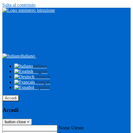
Salta al contenuto
Italiano
Italiano
English
Deutsch
Français
Español
Accedi
Accedi
button close
×
Nome Utente