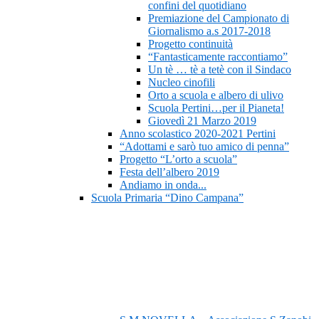
confini del quotidiano
Premiazione del Campionato di
Giornalismo a.s 2017-2018
Progetto continuità
“Fantasticamente raccontiamo”
Un tè … tè a tetè con il Sindaco
Nucleo cinofili
Orto a scuola e albero di ulivo
Scuola Pertini…per il Pianeta!
Giovedì 21 Marzo 2019
Anno scolastico 2020-2021 Pertini
“Adottami e sarò tuo amico di penna”
Progetto “L’orto a scuola”
Festa dell’albero 2019
Andiamo in onda...
Scuola Primaria “Dino Campana”