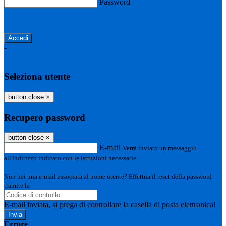
Password
Password dimenticata?
-
Entra con SPID
Entra con CIE
Seleziona utente
button close
×
Recupero password
button close
×
E-mail
Verrà inviato un messaggio
all'indirizzo indicato con le istruzioni necessarie.
Non hai una e-mail associata al nome utente? Effettua il reset della password
tramite la
Login Spaggiari
E-mail inviata, si prega di controllare la casella di posta elettronica!
Errore