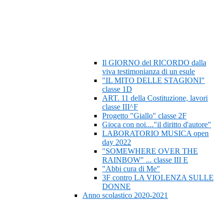
Il GIORNO del RICORDO dalla
viva testimonianza di un esule
"IL MITO DELLE STAGIONI"
classe 1D
ART. 11 della Costituzione, lavori
classe III^F
Progetto "Giallo" classe 2F
Gioca con noi...."il diritto d'autore"
LABORATORIO MUSICA open
day 2022
"SOMEWHERE OVER THE
RAINBOW" ... classe III E
"Abbi cura di Me"
3F contro LA VIOLENZA SULLE
DONNE
Anno scolastico 2020-2021