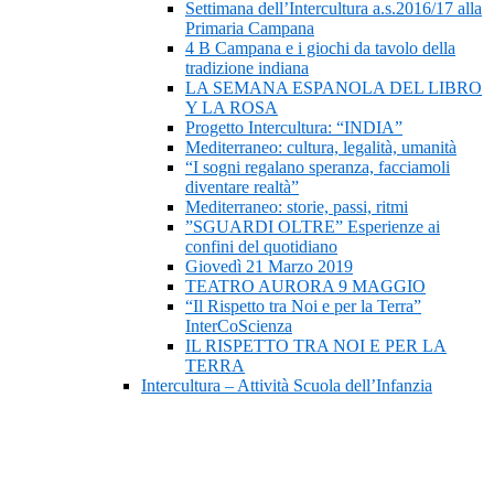
Settimana dell’Intercultura a.s.2016/17 alla
Primaria Campana
4 B Campana e i giochi da tavolo della
tradizione indiana
LA SEMANA ESPANOLA DEL LIBRO
Y LA ROSA
Progetto Intercultura: “INDIA”
Mediterraneo: cultura, legalità, umanità
“I sogni regalano speranza, facciamoli
diventare realtà”
Mediterraneo: storie, passi, ritmi
”SGUARDI OLTRE” Esperienze ai
confini del quotidiano
Giovedì 21 Marzo 2019
TEATRO AURORA 9 MAGGIO
“Il Rispetto tra Noi e per la Terra”
InterCoScienza
IL RISPETTO TRA NOI E PER LA
TERRA
Intercultura – Attività Scuola dell’Infanzia