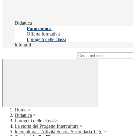
Didattica
Panoramica
Offerta formativa
I progetti delle classi
Info utili
Campo di ricerca per le pagine del sito
Home
>
Didattica
>
I progetti delle classi
>
La storia del Progetto Intercultura
>
Intercultura – Attività Scuola Secondaria 1°gr.
>