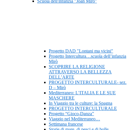
Scuola dell'Infanzia "Joan Mirò"
Progetto DAD "Lontani ma vicini"
Progetto Intercultura…scuola dell’infanzia
Mirò
SCOPRIRE LA RELIGIONE
ATTRAVERSO LA BELLEZZA
DELL’ARTE
PROGETTO INTERCULTURALE- sez.
D – Mirò
Mediterraneo: L’ITALIA E LE SUE
MASCHERE
In Viaggio tra le culture: la Spagna
PROGETTO INTERCULTURALE
Progetto “Gioco-Danza”
Viaggio nel Mediterraneo…
Settimana francese
Storie di mare, di pesci e di bolle…