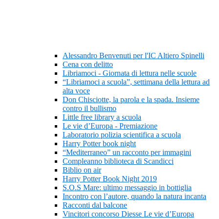
Alessandro Benvenuti per l'IC Altiero Spinelli
Cena con delitto
Libriamoci - Giornata di lettura nelle scuole
“Libriamoci a scuola”, settimana della lettura ad
alta voce
Don Chisciotte, la parola e la spada. Insieme
contro il bullismo
Little free library a scuola
Le vie d’Europa - Premiazione
Laboratorio polizia scientifica a scuola
Harry Potter book night
“Mediterraneo” un racconto per immagini
Compleanno biblioteca di Scandicci
Biblio on air
Harry Potter Book Night 2019
S.O.S Mare: ultimo messaggio in bottiglia
Incontro con l’autore, quando la natura incanta
Racconti dal balcone
Vincitori concorso Diesse Le vie d’Europa