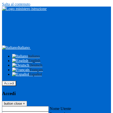
Salta al contenuto
Italiano
Italiano
English
Deutsch
Français
Español
Accedi
Accedi
button close
×
Nome Utente