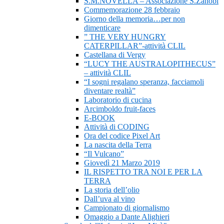
S.M.NOVELLA – Associazione S.Zanobi
Commemorazione 28 febbraio
Giorno della memoria…per non
dimenticare
” THE VERY HUNGRY
CATERPILLAR”-attività CLIL
Castellana di Vergy
“LUCY THE AUSTRALOPITHECUS”
– attività CLIL
“I sogni regalano speranza, facciamoli
diventare realtà”
Laboratorio di cucina
Arcimboldo fruit-faces
E-BOOK
Attività di CODING
Ora del codice Pixel Art
La nascita della Terra
“Il Vulcano”
Giovedì 21 Marzo 2019
IL RISPETTO TRA NOI E PER LA
TERRA
La storia dell’olio
Dall’uva al vino
Campionato di giornalismo
Omaggio a Dante Alighieri