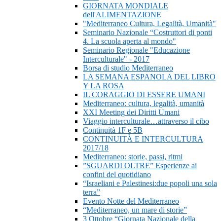
GIORNATA MONDIALE
dell'ALIMENTAZIONE
"Mediterraneo Cultura, Legalità, Umanità"
Seminario Nazionale “Costruttori di ponti
4. La scuola aperta al mondo"
Seminario Regionale "Educazione
Interculturale" - 2017
Borsa di studio Mediterraneo
LA SEMANA ESPANOLA DEL LIBRO
Y LA ROSA
IL CORAGGIO DI ESSERE UMANI
Mediterraneo: cultura, legalità, umanità
XXI Meeting dei Diritti Umani
Viaggio interculturale…attraverso il cibo
Continuità 1F e 5B
CONTINUITÀ E INTERCULTURA
2017/18
Mediterraneo: storie, passi, ritmi
”SGUARDI OLTRE” Esperienze ai
confini del quotidiano
“Israeliani e Palestinesi:due popoli una sola
terra”
Evento Notte del Mediterraneo
“Mediterraneo, un mare di storie”
3 Ottobre “Giornata Nazionale della