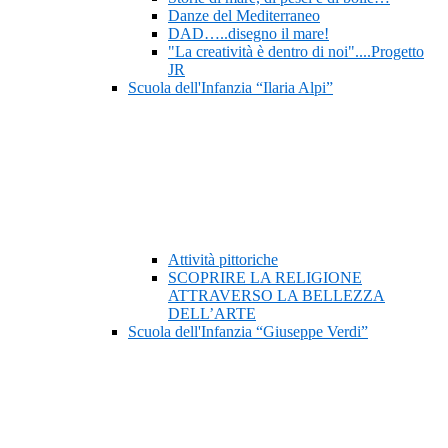
Danze del Mediterraneo
DAD…..disegno il mare!
"La creatività è dentro di noi"....Progetto
JR
Scuola dell'Infanzia “Ilaria Alpi”
Attività pittoriche
SCOPRIRE LA RELIGIONE
ATTRAVERSO LA BELLEZZA
DELL’ARTE
Scuola dell'Infanzia “Giuseppe Verdi”