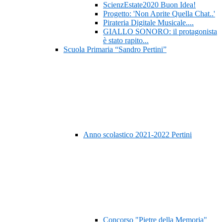
ScienzEstate2020 Buon Idea!
Progetto: 'Non Aprite Quella Chat..'
Pirateria Digitale Musicale....
GIALLO SONORO: il protagonista
è stato rapito...
Scuola Primaria “Sandro Pertini”
Anno scolastico 2021-2022 Pertini
Concorso "Pietre della Memoria"