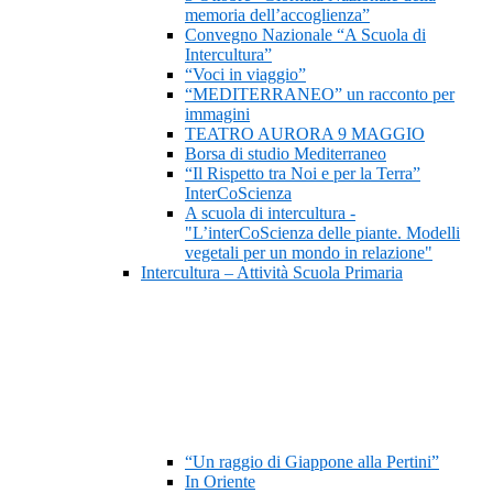
memoria dell’accoglienza”
Convegno Nazionale “A Scuola di
Intercultura”
“Voci in viaggio”
“MEDITERRANEO” un racconto per
immagini
TEATRO AURORA 9 MAGGIO
Borsa di studio Mediterraneo
“Il Rispetto tra Noi e per la Terra”
InterCoScienza
A scuola di intercultura -
"L’interCoScienza delle piante. Modelli
vegetali per un mondo in relazione"
Intercultura – Attività Scuola Primaria
“Un raggio di Giappone alla Pertini”
In Oriente