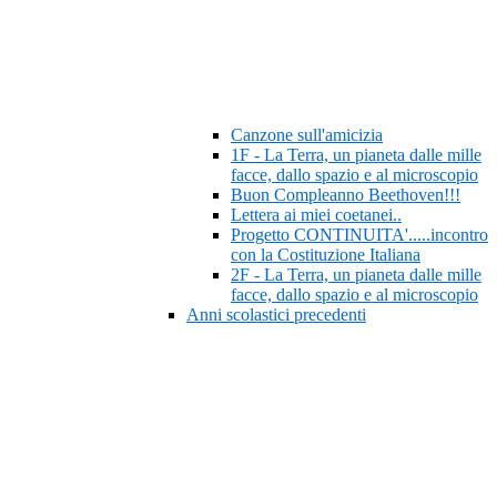
Canzone sull'amicizia
1F - La Terra, un pianeta dalle mille
facce, dallo spazio e al microscopio
Buon Compleanno Beethoven!!!
Lettera ai miei coetanei..
Progetto CONTINUITA'.....incontro
con la Costituzione Italiana
2F - La Terra, un pianeta dalle mille
facce, dallo spazio e al microscopio
Anni scolastici precedenti