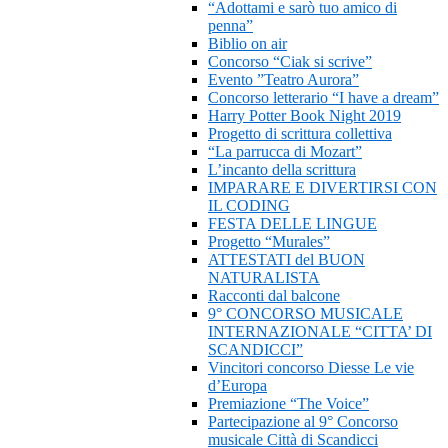
“Adottami e sarò tuo amico di
penna”
Biblio on air
Concorso “Ciak si scrive”
Evento ”Teatro Aurora”
Concorso letterario “I have a dream”
Harry Potter Book Night 2019
Progetto di scrittura collettiva
“La parrucca di Mozart”
L’incanto della scrittura
IMPARARE E DIVERTIRSI CON
IL CODING
FESTA DELLE LINGUE
Progetto “Murales”
ATTESTATI del BUON
NATURALISTA
Racconti dal balcone
9° CONCORSO MUSICALE
INTERNAZIONALE “CITTA’ DI
SCANDICCI”
Vincitori concorso Diesse Le vie
d’Europa
Premiazione “The Voice”
Partecipazione al 9° Concorso
musicale Città di Scandicci