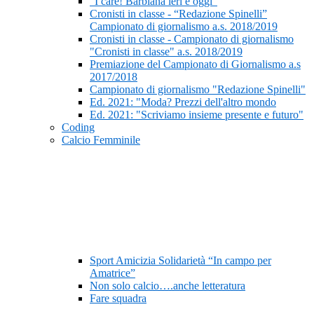
“I care! Barbiana ieri e oggi”
Cronisti in classe - “Redazione Spinelli”
Campionato di giornalismo a.s. 2018/2019
Cronisti in classe - Campionato di giornalismo
"Cronisti in classe" a.s. 2018/2019
Premiazione del Campionato di Giornalismo a.s
2017/2018
Campionato di giornalismo "Redazione Spinelli"
Ed. 2021: "Moda? Prezzi dell'altro mondo
Ed. 2021: "Scriviamo insieme presente e futuro"
Coding
Calcio Femminile
Sport Amicizia Solidarietà “In campo per
Amatrice”
Non solo calcio….anche letteratura
Fare squadra