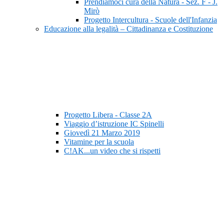
Prendiamoci cura della Natura - Sez. F - J.
Mirò
Progetto Intercultura - Scuole dell'Infanzia
Educazione alla legalità – Cittadinanza e Costituzione
Progetto Libera - Classe 2A
Viaggio d’istruzione IC Spinelli
Giovedì 21 Marzo 2019
Vitamine per la scuola
C!AK...un video che si rispetti