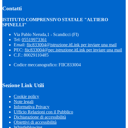
Contatti
ISTITUTO COMPRENSIVO STATALE "ALTIERO
SPINELLI"
Via Pablo Neruda,1 - Scandicci (FI)
Tel:
05519973361
Email:
fiic833004@istruzione.it
Link per inviare una mail
PEC:
fiic833004@pec.istruzione.it
Link per inviare una mail
C.F.: 80029110485
Codice meccanografico: FIIC833004
Sezione Link Utili
Cookie policy
Note legali
Informativa Privacy
Ufficio Relazioni con il Pubblico
Dichiarazione di accessibilità
Obiettivi di accessibilità
Whistleblowing