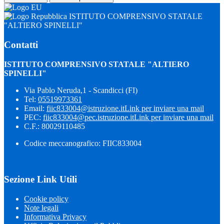
ISTITUTO COMPRENSIVO STATALE
"ALTIERO SPINELLI"
Contatti
ISTITUTO COMPRENSIVO STATALE "ALTIERO
SPINELLI"
Via Pablo Neruda,1 - Scandicci (FI)
Tel:
05519973361
Email:
fiic833004@istruzione.it
Link per inviare una mail
PEC:
fiic833004@pec.istruzione.it
Link per inviare una mail
C.F.: 80029110485
Codice meccanografico: FIIC833004
Sezione Link Utili
Cookie policy
Note legali
Informativa Privacy