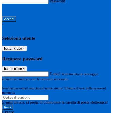
Password
Password dimenticata?
-
Entra con SPID
Entra con CIE
Seleziona utente
button close
×
Recupero password
button close
×
E-mail
Verrà inviato un messaggio
all'indirizzo indicato con le istruzioni necessarie.
Non hai una e-mail associata al nome utente? Effettua il reset della password
tramite la
Login Spaggiari
E-mail inviata, si prega di controllare la casella di posta elettronica!
Errore