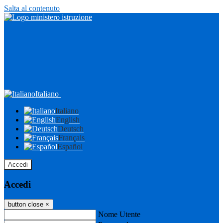
Salta al contenuto
Italiano
Italiano
English
Deutsch
Français
Español
Accedi
Accedi
button close
×
Nome Utente