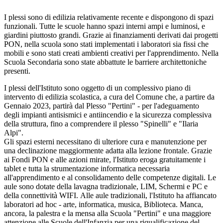
I plessi sono di edilizia relativamente recente e dispongono di spazi
funzionali. Tutte le scuole hanno spazi interni ampi e luminosi, e
giardini piuttosto grandi. Grazie ai finanziamenti derivati dai progetti
PON, nella scuola sono stati implementati i laboratori sia fissi che
mobili e sono stati creati ambienti creativi per l'apprendimento. Nella
Scuola Secondaria sono state abbattute le barriere architettoniche
presenti.
I plessi dell'Istituto sono oggetto di un complessivo piano di
intervento di edilizia scolastica, a cura del Comune che, a partire da
Gennaio 2023, partirà dal Plesso "Pertini" - per l'adeguamento
degli impianti antisismici e antiincendio e la sicurezza complessiva
della struttura, fino a comprendere il plesso "Spinelli" e "Ilaria
Alpi".
Gli spazi esterni necessitano di ulteriore cura e manutenzione per
una declinazione maggiormente adatta alla lezione frontale. Grazie
ai Fondi PON e alle azioni mirate, l'Istituto eroga gratuitamente i
tablet e tutta la strumentazione informatica necessaria
all'apprendimento e al consolidamento delle competenze digitali. Le
aule sono dotate della lavagna tradizionale, LIM, Schermi e PC e
della connettività WIFI. Alle aule tradizionali, l'Istituto ha affiancato
laboratori ad hoc - arte, informatica, musica, Biblioteca. Manca,
ancora, la palestra e la mensa alla Scuola "Pertini" e una maggiore
attenzione alle Scuole dell'Infanzia per una riqualificazione del