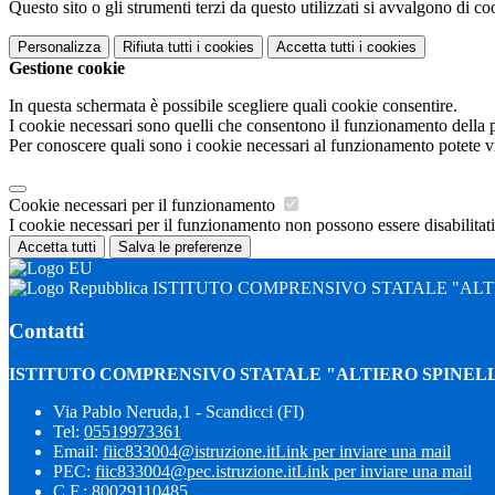
Questo sito o gli strumenti terzi da questo utilizzati si avvalgono di coo
Personalizza
Rifiuta tutti
i cookies
Accetta tutti
i cookies
Gestione cookie
In questa schermata è possibile scegliere quali cookie consentire.
I cookie necessari sono quelli che consentono il funzionamento della pi
Per conoscere quali sono i cookie necessari al funzionamento potete v
Cookie necessari per il funzionamento
I cookie necessari per il funzionamento non possono essere disabilitati.
Accetta tutti
Salva le preferenze
ISTITUTO COMPRENSIVO STATALE "ALTI
Contatti
ISTITUTO COMPRENSIVO STATALE "ALTIERO SPINELL
Via Pablo Neruda,1 - Scandicci (FI)
Tel:
05519973361
Email:
fiic833004@istruzione.it
Link per inviare una mail
PEC:
fiic833004@pec.istruzione.it
Link per inviare una mail
C.F.: 80029110485