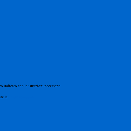
o indicato con le istruzioni necessarie.
ite la
Login Spaggiari