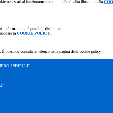
kie necessari al funzionamento ed utili alle finalità illustrate nella
COO
attaforma e non è possibile disabilitarli.
isionare la
COOKIE POLICY
.
 È possibile consultare l'elenco nella pagina della cookie policy.
ERO SPINELLI"
I"