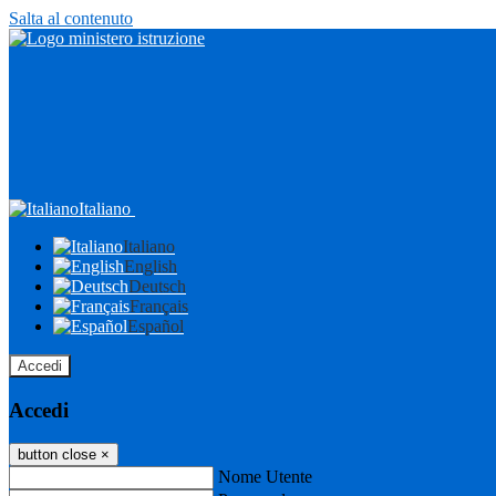
Salta al contenuto
Italiano
Italiano
English
Deutsch
Français
Español
Accedi
Accedi
button close
×
Nome Utente