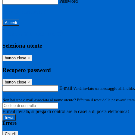
Password
Password dimenticata?
-
Entra con SPID
Entra con CIE
Seleziona utente
button close
×
Recupero password
button close
×
E-mail
Verrà inviato un messaggio all'indirizz
Non hai una e-mail associata al nome utente? Effettua il reset della password tram
E-mail inviata, si prega di controllare la casella di posta elettronica!
Errore
Chiudi