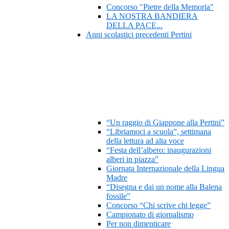
Concorso "Pietre della Memoria"
LA NOSTRA BANDIERA
DELLA PACE...
Anni scolastici precedenti Pertini
“Un raggio di Giappone alla Pertini”
“Libriamoci a scuola”, settimana
della lettura ad alta voce
“Festa dell’albero: inaugurazioni
alberi in piazza”
Giornata Internazionale della Lingua
Madre
“Disegna e dai un nome alla Balena
fossile”
Concorso “Chi scrive chi legge”
Campionato di giornalismo
Per non dimenticare