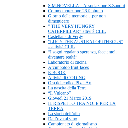
S.M.NOVELLA – Associazione S.Zanobi
Commemorazione 28 febbraio
Giorno della memoria…per non
dimenticare
” THE VERY HUNGRY
CATERPILLAR”-attività CLIL
Castellana di Vergy
“LUCY THE AUSTRALOPITHECUS”
– attività CLIL
“I sogni regalano speranza, facciamoli
diventare realtà”
Laboratorio di cucina
Arcimboldo fruit-faces
E-BOOK
Attività di CODING
Ora del codice Pixel Art
La nascita della Terra
“Il Vulcano”
Giovedì 21 Marzo 2019
IL RISPETTO TRA NOI E PER LA
TERRA
La storia dell’olio
Dall’uva al vino
Campionato di giornalismo