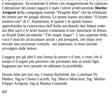
e immaginare. Sicuramente il lettore che maggiormente ha catturato
l’attenzione dei nostri ragazzi è stato
l’attore professionista
Marino
Arrigoni
della compagnia teatrale “Progetto Idra” che ha effettuato
tre letture per tre gruppi diversi. Le prime hanno ascoltato “Il brutto
anatroccolo” di C. Handersen, le quarte e le quinte hanno
approfondito la conoscenza dell’India ascoltando due letture tratte
dai libri sacri e le terze hanno continuato il loro itineriario di lettura
su Roald Dahl ascoltando “The magic finger”. L’uso sapiente della
voce è riuscito ad incantare anche i più irrequieti, che dopo aver
trovato una posizione comoda sui materassi, si sono lasciati
avvolgere dalle letture.
Leggere per gli altri è una forma di amore e d’arte, e visto che il
tempo è il regalo più prezioso che possiamo fare ai nostri figli,
leggiamo per loro quando ne abbiamo la possibilità.
Hanno letto per noi: ins. Cristina Bartoletti, ins. Loredana Di
Matteo, Sig.ra Chiara Caciolli, Sig. Marco Mancioni, Sig. Marino
Filippo Arrigoni, Sig.ra Marina Giannotti.
BP