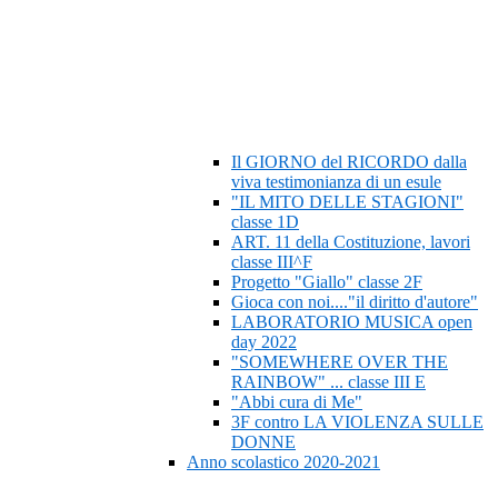
Il GIORNO del RICORDO dalla
viva testimonianza di un esule
"IL MITO DELLE STAGIONI"
classe 1D
ART. 11 della Costituzione, lavori
classe III^F
Progetto "Giallo" classe 2F
Gioca con noi...."il diritto d'autore"
LABORATORIO MUSICA open
day 2022
"SOMEWHERE OVER THE
RAINBOW" ... classe III E
"Abbi cura di Me"
3F contro LA VIOLENZA SULLE
DONNE
Anno scolastico 2020-2021