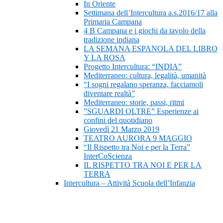
In Oriente
Settimana dell’Intercultura a.s.2016/17 alla
Primaria Campana
4 B Campana e i giochi da tavolo della
tradizione indiana
LA SEMANA ESPANOLA DEL LIBRO
Y LA ROSA
Progetto Intercultura: “INDIA”
Mediterraneo: cultura, legalità, umanità
“I sogni regalano speranza, facciamoli
diventare realtà”
Mediterraneo: storie, passi, ritmi
”SGUARDI OLTRE” Esperienze ai
confini del quotidiano
Giovedì 21 Marzo 2019
TEATRO AURORA 9 MAGGIO
“Il Rispetto tra Noi e per la Terra”
InterCoScienza
IL RISPETTO TRA NOI E PER LA
TERRA
Intercultura – Attività Scuola dell’Infanzia