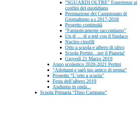
”SGUARDI OLTRE” Esperienze ai
confini del quotidiano
Premiazione del Campionato di
Giornalismo a.s 2017-2018
Progetto continuità
“Fantasticamente raccontiamo”
Un tè … tè a tetè con il Sindaco
Nucleo cinofili
Orto a scuola e albero di ulivo
Scuola Pertini…per il Pianeta!
Giovedì 21 Marzo 2019
Anno scolastico 2020-2021 Pertini
“Adottami e sarò tuo amico di penna”
Progetto “L’orto a scuola”
Festa dell’albero 2019
Andiamo in onda...
Scuola Primaria “Dino Campana”