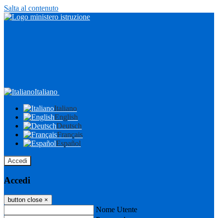
Salta al contenuto
Italiano
Italiano
English
Deutsch
Français
Español
Accedi
Accedi
button close
×
Nome Utente