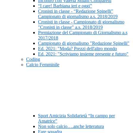
Incontro con Valeria Milani Comparetti
“I care! Barbiana ieri e oggi”
Cronisti in classe - “Redazione Spinelli”
Campionato di giornalismo a.s. 2018/2019
Cronisti in classe - Campionato di giornalismo
"Cronisti in classe" a.s. 2018/2019
Premiazione del Campionato di Giornalismo a.s
2017/2018
Campionato di giornalismo "Redazione Spinelli"
Ed. 2021: "Moda? Prezzi dell'altro mondo
Ed. 2021: "Scriviamo insieme presente e futuro"
Coding
Calcio Femminile
Sport Amicizia Solidarietà “In campo per
Amatrice”
Non solo calcio….anche letteratura
Fare squadra