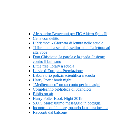
Alessandro Benvenuti per l'IC Altiero Spinelli
Cena con delitto
Libriamoci - Giornata di lettura nelle scuole
“Libriamoci a scuola”, settimana della lettura ad
alta voce
Don Chisciotte, la parola e la spada. Insieme
contro il bullismo
Little free library a scuola
Le vie d’Europa - Premiazione
Laboratorio polizia scientifica a scuola
Harry Potter book night
“Mediterraneo” un racconto per immagini
Compleanno biblioteca di Scandicci
Biblio on air
Harry Potter Book Night 2019
S.O.S Mare: ultimo messaggio in bottiglia
Incontro con l’autore, quando la natura incanta
Racconti dal balcone