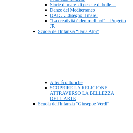
Storie di mare, di pesci e di bolle…
Danze del Mediterraneo
DAD…..disegno il mare!
"La creatività è dentro di noi"....Progetto
JR
Scuola dell'Infanzia “Ilaria Alpi”
Attività pittoriche
SCOPRIRE LA RELIGIONE
ATTRAVERSO LA BELLEZZA
DELL’ARTE
Scuola dell'Infanzia “Giuseppe Verdi”