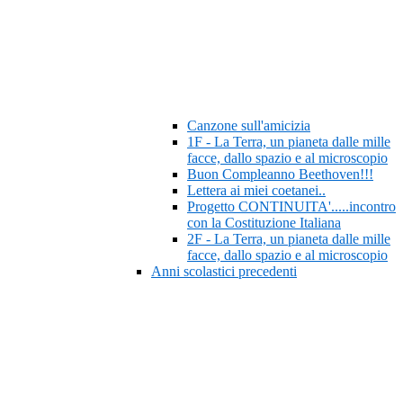
Canzone sull'amicizia
1F - La Terra, un pianeta dalle mille
facce, dallo spazio e al microscopio
Buon Compleanno Beethoven!!!
Lettera ai miei coetanei..
Progetto CONTINUITA'.....incontro
con la Costituzione Italiana
2F - La Terra, un pianeta dalle mille
facce, dallo spazio e al microscopio
Anni scolastici precedenti