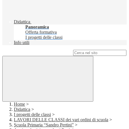
Didattica
Panoramica
Offerta formativa
I progetti delle classi
Info utili
Campo di ricerca per le pagine del sito
Home
>
Didattica
>
I progetti delle classi
>
LAVORI DELLE CLASSI dei vari ordini di scuola
>
Scuola Primaria “Sandro Pertini”
>