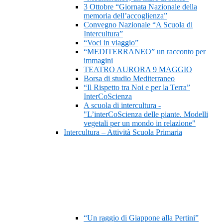
3 Ottobre “Giornata Nazionale della
memoria dell’accoglienza”
Convegno Nazionale “A Scuola di
Intercultura”
“Voci in viaggio”
“MEDITERRANEO” un racconto per
immagini
TEATRO AURORA 9 MAGGIO
Borsa di studio Mediterraneo
“Il Rispetto tra Noi e per la Terra”
InterCoScienza
A scuola di intercultura -
"L’interCoScienza delle piante. Modelli
vegetali per un mondo in relazione"
Intercultura – Attività Scuola Primaria
“Un raggio di Giappone alla Pertini”