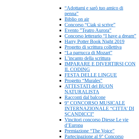
“Adottami e sarò tuo amico di
penna”
Biblio on air
Concorso “Ciak si scrive”
Evento ”Teatro Aurora”
Concorso letterario “I have a dream”
Harry Potter Book Night 2019
Progetto di scrittura collettiva
“La parrucca di Mozart”
L’incanto della scrittura
IMPARARE E DIVERTIRSI CON
IL CODING
FESTA DELLE LINGUE
Progetto “Murales”
ATTESTATI del BUON
NATURALISTA
Racconti dal balcone
9° CONCORSO MUSICALE
INTERNAZIONALE “CITTA’ DI
SCANDICCI”
Vincitori concorso Diesse Le vie
d’Europa
Premiazione “The Voice”
Partecipazione al 9° Concorso