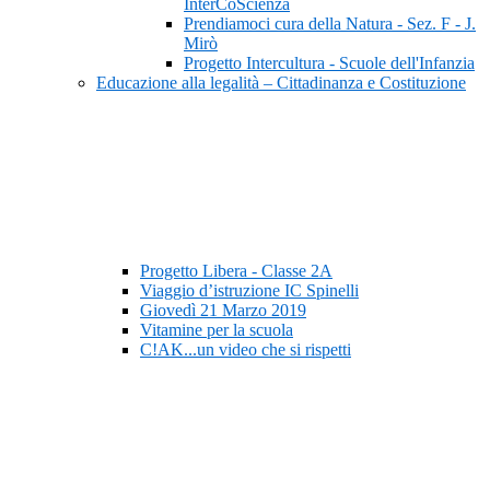
InterCoScienza
Prendiamoci cura della Natura - Sez. F - J.
Mirò
Progetto Intercultura - Scuole dell'Infanzia
Educazione alla legalità – Cittadinanza e Costituzione
Progetto Libera - Classe 2A
Viaggio d’istruzione IC Spinelli
Giovedì 21 Marzo 2019
Vitamine per la scuola
C!AK...un video che si rispetti