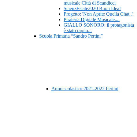
musicale Città di Scandicci
ScienzEstate2020 Buon Idea!
Progetto: 'Non Aprite Quella Chat..'
Pirateria Digitale Musicale....
GIALLO SONORO: il protagonista
è stato rapito...
Scuola Primaria “Sandro Pertini”
Anno scolastico 2021-2022 Pertini