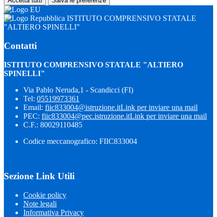
Accetta tutti
Salva le preferenze
ISTITUTO COMPRENSIVO STATALE
"ALTIERO SPINELLI"
Contatti
ISTITUTO COMPRENSIVO STATALE "ALTIERO
SPINELLI"
Via Pablo Neruda,1 - Scandicci (FI)
Tel:
05519973361
Email:
fiic833004@istruzione.it
Link per inviare una mail
PEC:
fiic833004@pec.istruzione.it
Link per inviare una mail
C.F.: 80029110485
Codice meccanografico: FIIC833004
Sezione Link Utili
Cookie policy
Note legali
Informativa Privacy