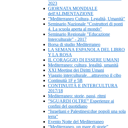
2023
GIORNATA MONDIALE
dell'ALIMENTAZIONE
"Mediterraneo Cultura, Legalità, Umanità"
Seminario Nazionale “Costruttori di ponti
4. La scuola aperta al mondo"
Seminario Regionale "Educazione
Interculturale" - 2017
Borsa di studio Mediterraneo
LA SEMANA ESPANOLA DEL LIBRO
Y LA ROSA
IL CORAGGIO DI ESSERE UMANI
Mediterraneo: cultura, legalità, umanità
XXI Meeting dei Diritti Umani
Viaggio interculturale…attraverso il cibo
Continuità 1F e 5B
CONTINUITÀ E INTERCULTURA
2017/18
Mediterraneo: storie, passi, ritmi
”SGUARDI OLTRE” Esperienze ai
confini del quotidiano
“Israeliani e Palestinesi:due popoli una sola
terra”
Evento Notte del Mediterraneo
“Mediterraneo, un mare di storie”