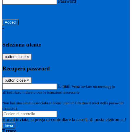
Password
Password dimenticata?
-
Entra con SPID
Entra con CIE
Seleziona utente
button close
×
Recupero password
button close
×
E-mail
Verrà inviato un messaggio
all'indirizzo indicato con le istruzioni necessarie.
Non hai una e-mail associata al nome utente? Effettua il reset della password
tramite la
Login Spaggiari
E-mail inviata, si prega di controllare la casella di posta elettronica!
Errore