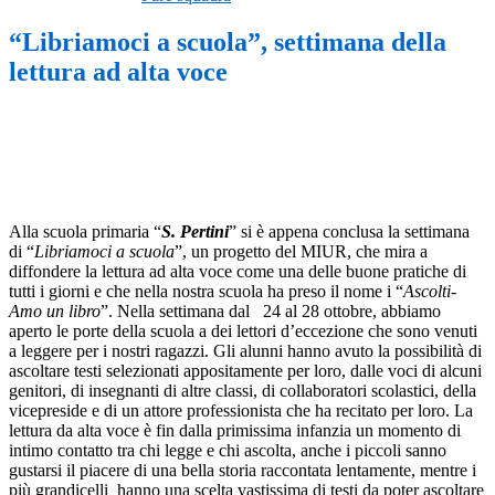
“Libriamoci a scuola”, settimana della
lettura ad alta voce
Alla scuola primaria “
S. Pertini
” si è appena conclusa la settimana
di “
Libriamoci a scuola
”, un progetto del MIUR, che mira a
diffondere la lettura ad alta voce come una delle buone pratiche di
tutti i giorni e che nella nostra scuola ha preso il nome i “
Ascolti-
Amo un libro
”. Nella settimana dal 24 al 28 ottobre, abbiamo
aperto le porte della scuola a dei lettori d’eccezione che sono venuti
a leggere per i nostri ragazzi. Gli alunni hanno avuto la possibilità di
ascoltare testi selezionati appositamente per loro, dalle voci di alcuni
genitori, di insegnanti di altre classi, di collaboratori scolastici, della
vicepreside e di un attore professionista che ha recitato per loro. La
lettura da alta voce è fin dalla primissima infanzia un momento di
intimo contatto tra chi legge e chi ascolta, anche i piccoli sanno
gustarsi il piacere di una bella storia raccontata lentamente, mentre i
più grandicelli hanno una scelta vastissima di testi da poter ascoltare