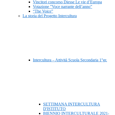
Vincitori concorso Diesse Le vie d’Europa
Votazione ”Voce narrante dell’anno”
“The Voice”
La storia del Progetto Intercultura
Intercultura – Attività Scuola Secondaria 1°gr.
SETTIMANA INTERCULTURA
D'ISTITUTO
BIENNIO INTERCULTURALE 2021-