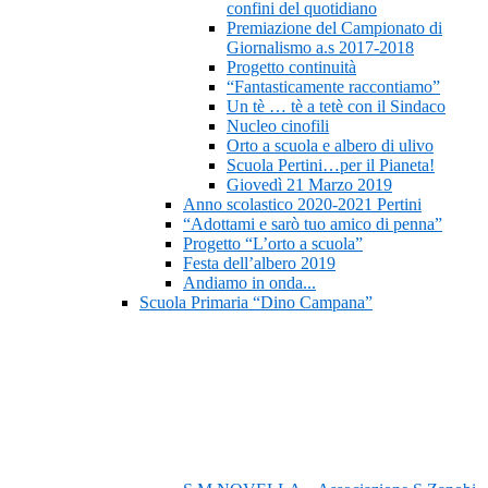
confini del quotidiano
Premiazione del Campionato di
Giornalismo a.s 2017-2018
Progetto continuità
“Fantasticamente raccontiamo”
Un tè … tè a tetè con il Sindaco
Nucleo cinofili
Orto a scuola e albero di ulivo
Scuola Pertini…per il Pianeta!
Giovedì 21 Marzo 2019
Anno scolastico 2020-2021 Pertini
“Adottami e sarò tuo amico di penna”
Progetto “L’orto a scuola”
Festa dell’albero 2019
Andiamo in onda...
Scuola Primaria “Dino Campana”