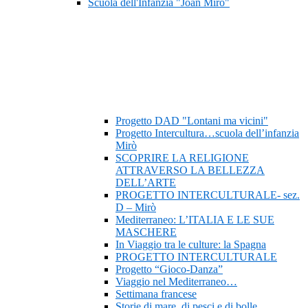
Scuola dell'Infanzia "Joan Mirò"
Progetto DAD "Lontani ma vicini"
Progetto Intercultura…scuola dell’infanzia
Mirò
SCOPRIRE LA RELIGIONE
ATTRAVERSO LA BELLEZZA
DELL’ARTE
PROGETTO INTERCULTURALE- sez.
D – Mirò
Mediterraneo: L’ITALIA E LE SUE
MASCHERE
In Viaggio tra le culture: la Spagna
PROGETTO INTERCULTURALE
Progetto “Gioco-Danza”
Viaggio nel Mediterraneo…
Settimana francese
Storie di mare, di pesci e di bolle…