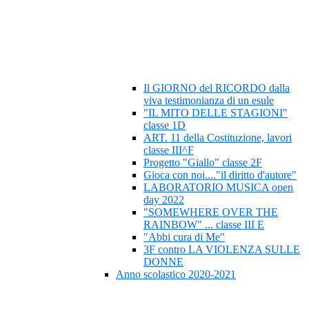
Il GIORNO del RICORDO dalla
viva testimonianza di un esule
"IL MITO DELLE STAGIONI"
classe 1D
ART. 11 della Costituzione, lavori
classe III^F
Progetto "Giallo" classe 2F
Gioca con noi...."il diritto d'autore"
LABORATORIO MUSICA open
day 2022
"SOMEWHERE OVER THE
RAINBOW" ... classe III E
"Abbi cura di Me"
3F contro LA VIOLENZA SULLE
DONNE
Anno scolastico 2020-2021