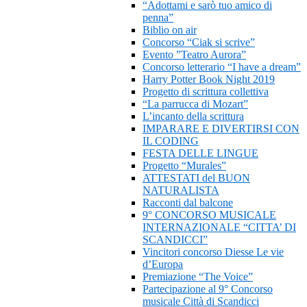
“Adottami e sarò tuo amico di
penna”
Biblio on air
Concorso “Ciak si scrive”
Evento ”Teatro Aurora”
Concorso letterario “I have a dream”
Harry Potter Book Night 2019
Progetto di scrittura collettiva
“La parrucca di Mozart”
L’incanto della scrittura
IMPARARE E DIVERTIRSI CON
IL CODING
FESTA DELLE LINGUE
Progetto “Murales”
ATTESTATI del BUON
NATURALISTA
Racconti dal balcone
9° CONCORSO MUSICALE
INTERNAZIONALE “CITTA’ DI
SCANDICCI”
Vincitori concorso Diesse Le vie
d’Europa
Premiazione “The Voice”
Partecipazione al 9° Concorso
musicale Città di Scandicci