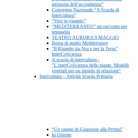
memoria dell’accoglienza”
Convegno Nazionale “A Scuola di
Intercultura”
“Voci in viaggio”
“MEDITERRANEO” un racconto per
immagini
TEATRO AURORA 9 MAGGIO
Borsa di studio Mediterraneo
“Il Rispetto tra Noi e per la Terra”
InterCoScienza
A scuola di intercultura -
"L’interCoScienza delle piante. Modelli
vegetali per un mondo in relazione"
Intercultura – Attività Scuola Primaria
“Un raggio di Giappone alla Pertini”
In Oriente