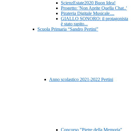
ScienzEstate2020 Buon Idea!
Progetto: 'Non Aprite Quella Chat..'
Pirateria Digitale Musicale....
GIALLO SONORO: il protagonista
è stato rapito...
Scuola Primaria “Sandro Pertini”
Anno scolastico 2021-2022 Pertini
Concorso "Pietre della Memoria"