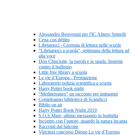
Alessandro Benvenuti per l'IC Altiero Spinelli
Cena con delitto
Libriamoci - Giornata di lettura nelle scuole
“Libriamoci a scuola”, settimana della lettura ad
alta voce
Don Chisciotte, la parola e la spada. Insieme
contro il bullismo
Little free library a scuola
Le vie d’Europa - Premiazione
Laboratorio polizia scientifica a scuola
Harry Potter book night
“Mediterraneo” un racconto per immagini
Compleanno biblioteca di Scandicci
Biblio on air
Harry Potter Book Night 2019
S.O.S Mare: ultimo messaggio in bottiglia
Incontro con l’autore, quando la natura incanta
Racconti dal balcone
Vincitori concorso Diesse Le vie d’Europa