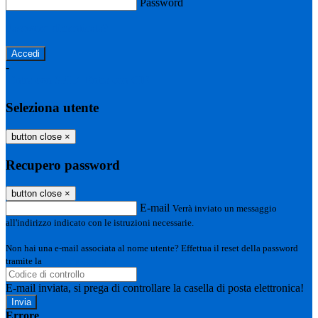
Password
Password dimenticata?
-
Entra con SPID
Entra con CIE
Seleziona utente
button close
×
Recupero password
button close
×
E-mail
Verrà inviato un messaggio
all'indirizzo indicato con le istruzioni necessarie.
Non hai una e-mail associata al nome utente? Effettua il reset della password
tramite la
Login Spaggiari
E-mail inviata, si prega di controllare la casella di posta elettronica!
Errore