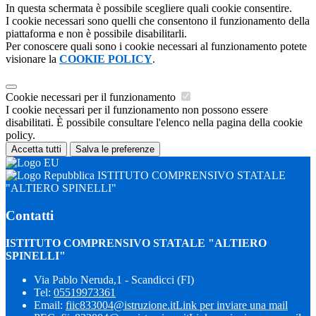
In questa schermata è possibile scegliere quali cookie consentire.
I cookie necessari sono quelli che consentono il funzionamento della
piattaforma e non è possibile disabilitarli.
Per conoscere quali sono i cookie necessari al funzionamento potete
visionare la
COOKIE POLICY
.
Cookie necessari per il funzionamento
I cookie necessari per il funzionamento non possono essere
disabilitati. È possibile consultare l'elenco nella pagina della cookie
policy.
Accetta tutti
Salva le preferenze
ISTITUTO COMPRENSIVO STATALE
"ALTIERO SPINELLI"
Contatti
ISTITUTO COMPRENSIVO STATALE "ALTIERO
SPINELLI"
Via Pablo Neruda,1 - Scandicci (FI)
Tel:
05519973361
Email:
fiic833004@istruzione.it
Link per inviare una mail