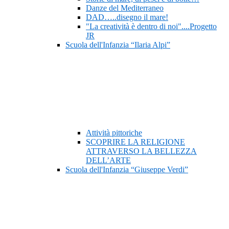
Danze del Mediterraneo
DAD…..disegno il mare!
"La creatività è dentro di noi"....Progetto
JR
Scuola dell'Infanzia “Ilaria Alpi”
Attività pittoriche
SCOPRIRE LA RELIGIONE
ATTRAVERSO LA BELLEZZA
DELL’ARTE
Scuola dell'Infanzia “Giuseppe Verdi”