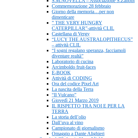
S.M.NOVELLA – Associazione S.Zanobi
Commemorazione 28 febbraio
Giorno della memoria…per non
dimenticare
” THE VERY HUNGRY
CATERPILLAR”-attività CLIL
Castellana di Vergy
“LUCY THE AUSTRALOPITHECUS”
– attività CLIL
“I sogni regalano speranza, facciamoli
diventare realtà”
Laboratorio di cucina
Arcimboldo fruit-faces
E-BOOK
Attività di CODING
Ora del codice Pixel Art
La nascita della Terra
“Il Vulcano”
Giovedì 21 Marzo 2019
IL RISPETTO TRA NOI E PER LA
TERRA
La storia dell’olio
Dall’uva al vino
Campionato di giornalismo
Omaggio a Dante Alighieri