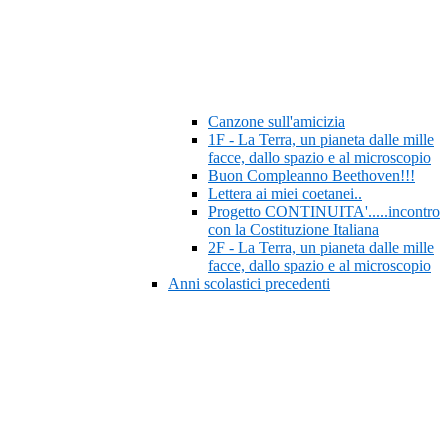
Canzone sull'amicizia
1F - La Terra, un pianeta dalle mille
facce, dallo spazio e al microscopio
Buon Compleanno Beethoven!!!
Lettera ai miei coetanei..
Progetto CONTINUITA'.....incontro
con la Costituzione Italiana
2F - La Terra, un pianeta dalle mille
facce, dallo spazio e al microscopio
Anni scolastici precedenti