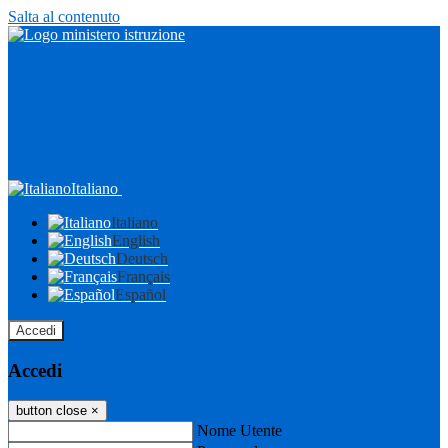
Salta al contenuto
Italiano
Italiano
English
Deutsch
Français
Español
Accedi
Accedi
button close
×
Nome Utente