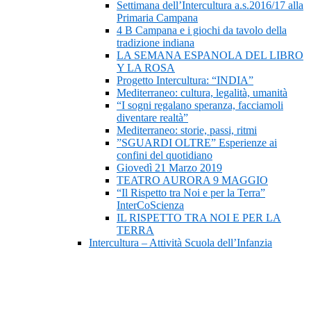
Settimana dell’Intercultura a.s.2016/17 alla
Primaria Campana
4 B Campana e i giochi da tavolo della
tradizione indiana
LA SEMANA ESPANOLA DEL LIBRO
Y LA ROSA
Progetto Intercultura: “INDIA”
Mediterraneo: cultura, legalità, umanità
“I sogni regalano speranza, facciamoli
diventare realtà”
Mediterraneo: storie, passi, ritmi
”SGUARDI OLTRE” Esperienze ai
confini del quotidiano
Giovedì 21 Marzo 2019
TEATRO AURORA 9 MAGGIO
“Il Rispetto tra Noi e per la Terra”
InterCoScienza
IL RISPETTO TRA NOI E PER LA
TERRA
Intercultura – Attività Scuola dell’Infanzia