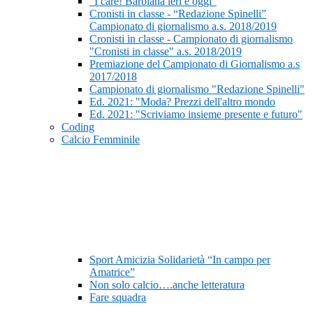
“I care! Barbiana ieri e oggi”
Cronisti in classe - “Redazione Spinelli”
Campionato di giornalismo a.s. 2018/2019
Cronisti in classe - Campionato di giornalismo
"Cronisti in classe" a.s. 2018/2019
Premiazione del Campionato di Giornalismo a.s
2017/2018
Campionato di giornalismo "Redazione Spinelli"
Ed. 2021: "Moda? Prezzi dell'altro mondo
Ed. 2021: "Scriviamo insieme presente e futuro"
Coding
Calcio Femminile
Sport Amicizia Solidarietà “In campo per
Amatrice”
Non solo calcio….anche letteratura
Fare squadra