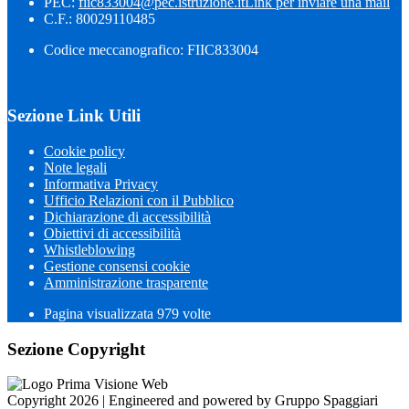
PEC:
fiic833004@pec.istruzione.it
Link per inviare una mail
C.F.: 80029110485
Codice meccanografico: FIIC833004
Sezione Link Utili
Cookie policy
Note legali
Informativa Privacy
Ufficio Relazioni con il Pubblico
Dichiarazione di accessibilità
Obiettivi di accessibilità
Whistleblowing
Gestione consensi cookie
Amministrazione trasparente
Pagina visualizzata
979
volte
Sezione Copyright
Copyright 2026 | Engineered and powered by Gruppo Spaggiari