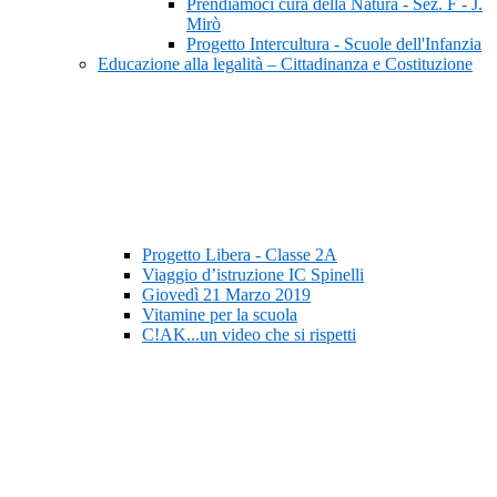
Prendiamoci cura della Natura - Sez. F - J.
Mirò
Progetto Intercultura - Scuole dell'Infanzia
Educazione alla legalità – Cittadinanza e Costituzione
Progetto Libera - Classe 2A
Viaggio d’istruzione IC Spinelli
Giovedì 21 Marzo 2019
Vitamine per la scuola
C!AK...un video che si rispetti