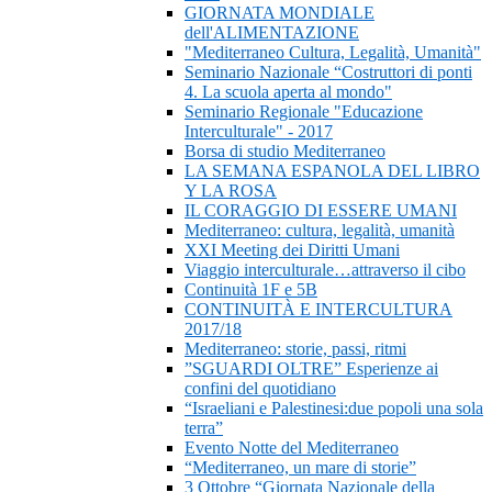
GIORNATA MONDIALE
dell'ALIMENTAZIONE
"Mediterraneo Cultura, Legalità, Umanità"
Seminario Nazionale “Costruttori di ponti
4. La scuola aperta al mondo"
Seminario Regionale "Educazione
Interculturale" - 2017
Borsa di studio Mediterraneo
LA SEMANA ESPANOLA DEL LIBRO
Y LA ROSA
IL CORAGGIO DI ESSERE UMANI
Mediterraneo: cultura, legalità, umanità
XXI Meeting dei Diritti Umani
Viaggio interculturale…attraverso il cibo
Continuità 1F e 5B
CONTINUITÀ E INTERCULTURA
2017/18
Mediterraneo: storie, passi, ritmi
”SGUARDI OLTRE” Esperienze ai
confini del quotidiano
“Israeliani e Palestinesi:due popoli una sola
terra”
Evento Notte del Mediterraneo
“Mediterraneo, un mare di storie”
3 Ottobre “Giornata Nazionale della