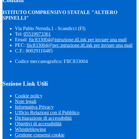
Contatti
ISTITUTO COMPRENSIVO STATALE "ALTIERO
SPINELLI"
Via Pablo Neruda,1 - Scandicci (FI)
Tel:
05519973361
Email:
fiic833004@istruzione.it
Link per inviare una mail
PEC:
fiic833004@pec.istruzione.it
Link per inviare una mail
C.F.: 80029110485
Codice meccanografico: FIIC833004
Sezione Link Utili
Cookie policy
Note legali
Informativa Privacy
Ufficio Relazioni con il Pubblico
Dichiarazione di accessibilità
Obiettivi di accessibilità
Whistleblowing
Gestione consensi cookie