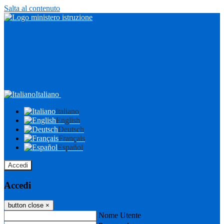
Salta al contenuto
Italiano
Italiano
English
Deutsch
Français
Español
Accedi
Accedi
button close
×
Nome Utente