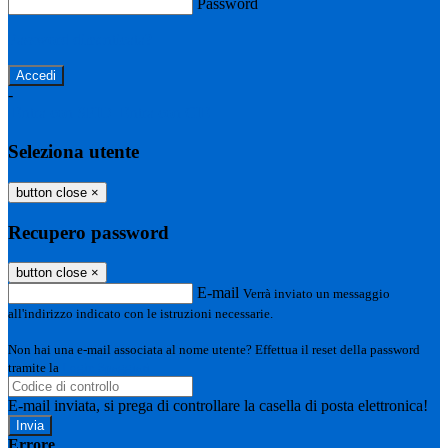
Password
Password dimenticata?
-
Entra con SPID
Entra con CIE
Seleziona utente
button close
×
Recupero password
button close
×
E-mail
Verrà inviato un messaggio
all'indirizzo indicato con le istruzioni necessarie.
Non hai una e-mail associata al nome utente? Effettua il reset della password
tramite la
Login Spaggiari
E-mail inviata, si prega di controllare la casella di posta elettronica!
Errore