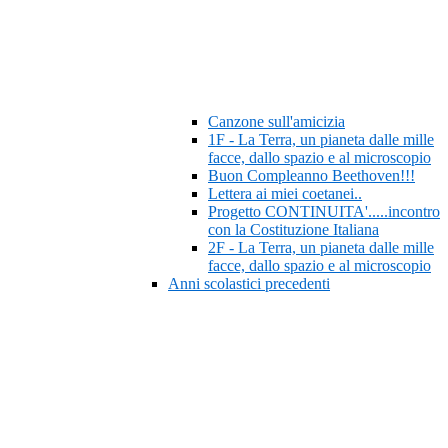
Canzone sull'amicizia
1F - La Terra, un pianeta dalle mille
facce, dallo spazio e al microscopio
Buon Compleanno Beethoven!!!
Lettera ai miei coetanei..
Progetto CONTINUITA'.....incontro
con la Costituzione Italiana
2F - La Terra, un pianeta dalle mille
facce, dallo spazio e al microscopio
Anni scolastici precedenti