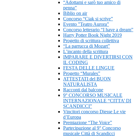
“Adottami e sarò tuo amico di
penna”
Biblio on air
Concorso “Ciak si scrive”
Evento ”Teatro Aurora”
Concorso letterario “I have a dream”
Harry Potter Book Night 2019
Progetto di scrittura collettiva
“La parrucca di Mozart”
L’incanto della scrittura
IMPARARE E DIVERTIRSI CON
IL CODING
FESTA DELLE LINGUE
Progetto “Murales”
ATTESTATI del BUON
NATURALISTA
Racconti dal balcone
9° CONCORSO MUSICALE
INTERNAZIONALE “CITTA’ DI
SCANDICCI”
Vincitori concorso Diesse Le vie
d’Europa
Premiazione “The Voice”
Partecipazione al 9° Concorso
musicale Città di Scandicci