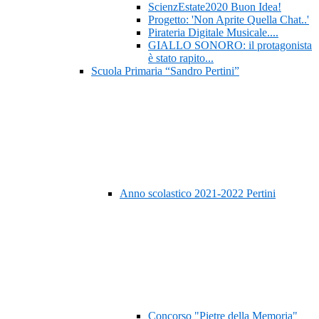
ScienzEstate2020 Buon Idea!
Progetto: 'Non Aprite Quella Chat..'
Pirateria Digitale Musicale....
GIALLO SONORO: il protagonista
è stato rapito...
Scuola Primaria “Sandro Pertini”
Anno scolastico 2021-2022 Pertini
Concorso "Pietre della Memoria"