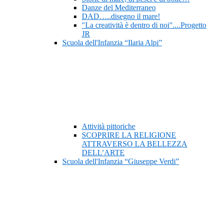
Danze del Mediterraneo
DAD…..disegno il mare!
"La creatività è dentro di noi"....Progetto
JR
Scuola dell'Infanzia “Ilaria Alpi”
Attività pittoriche
SCOPRIRE LA RELIGIONE
ATTRAVERSO LA BELLEZZA
DELL’ARTE
Scuola dell'Infanzia “Giuseppe Verdi”