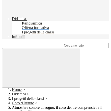
Didattica
Panoramica
Offerta formativa
I progetti delle classi
Info utili
Campo di ricerca per le pagine del sito
Home
>
Didattica
>
I progetti delle classi
>
Coro d'Istituto
>
Atmosfere sonore di sogno: il coro dei tre comprensivi e il