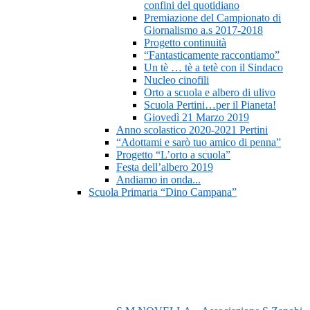
confini del quotidiano
Premiazione del Campionato di
Giornalismo a.s 2017-2018
Progetto continuità
“Fantasticamente raccontiamo”
Un tè … tè a tetè con il Sindaco
Nucleo cinofili
Orto a scuola e albero di ulivo
Scuola Pertini…per il Pianeta!
Giovedì 21 Marzo 2019
Anno scolastico 2020-2021 Pertini
“Adottami e sarò tuo amico di penna”
Progetto “L’orto a scuola”
Festa dell’albero 2019
Andiamo in onda...
Scuola Primaria “Dino Campana”