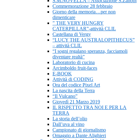
S.M.NOVELLA – Associazione S.Zanobi
Commemorazione 28 febbraio
Giorno della memoria…per non
dimenticare
” THE VERY HUNGRY
CATERPILLAR”-attività CLIL
Castellana di Vergy
“LUCY THE AUSTRALOPITHECUS”
– attività CLIL
“I sogni regalano speranza, facciamoli
diventare realtà”
Laboratorio di cucina
Arcimboldo fruit-faces
E-BOOK
Attività di CODING
Ora del codice Pixel Art
La nascita della Terra
“Il Vulcano”
Giovedì 21 Marzo 2019
IL RISPETTO TRA NOI E PER LA
TERRA
La storia dell’olio
Dall’uva al vino
Campionato di giornalismo
Omaggio a Dante Alighieri