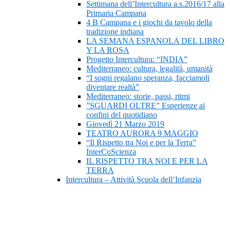
Settimana dell’Intercultura a.s.2016/17 alla
Primaria Campana
4 B Campana e i giochi da tavolo della
tradizione indiana
LA SEMANA ESPANOLA DEL LIBRO
Y LA ROSA
Progetto Intercultura: “INDIA”
Mediterraneo: cultura, legalità, umanità
“I sogni regalano speranza, facciamoli
diventare realtà”
Mediterraneo: storie, passi, ritmi
”SGUARDI OLTRE” Esperienze ai
confini del quotidiano
Giovedì 21 Marzo 2019
TEATRO AURORA 9 MAGGIO
“Il Rispetto tra Noi e per la Terra”
InterCoScienza
IL RISPETTO TRA NOI E PER LA
TERRA
Intercultura – Attività Scuola dell’Infanzia