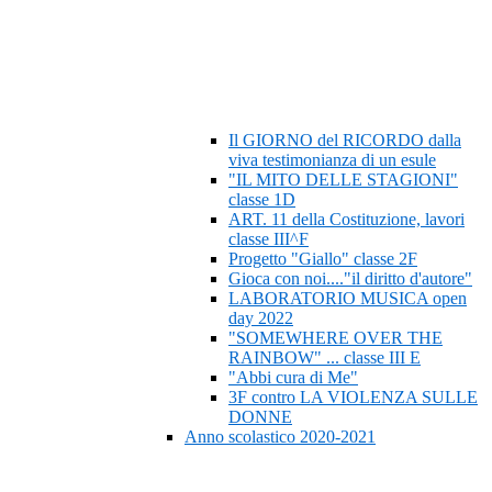
Il GIORNO del RICORDO dalla
viva testimonianza di un esule
"IL MITO DELLE STAGIONI"
classe 1D
ART. 11 della Costituzione, lavori
classe III^F
Progetto "Giallo" classe 2F
Gioca con noi...."il diritto d'autore"
LABORATORIO MUSICA open
day 2022
"SOMEWHERE OVER THE
RAINBOW" ... classe III E
"Abbi cura di Me"
3F contro LA VIOLENZA SULLE
DONNE
Anno scolastico 2020-2021