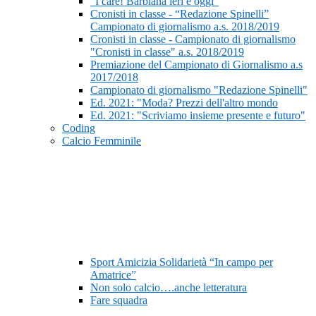
“I care! Barbiana ieri e oggi”
Cronisti in classe - “Redazione Spinelli”
Campionato di giornalismo a.s. 2018/2019
Cronisti in classe - Campionato di giornalismo
"Cronisti in classe" a.s. 2018/2019
Premiazione del Campionato di Giornalismo a.s
2017/2018
Campionato di giornalismo "Redazione Spinelli"
Ed. 2021: "Moda? Prezzi dell'altro mondo
Ed. 2021: "Scriviamo insieme presente e futuro"
Coding
Calcio Femminile
Sport Amicizia Solidarietà “In campo per
Amatrice”
Non solo calcio….anche letteratura
Fare squadra