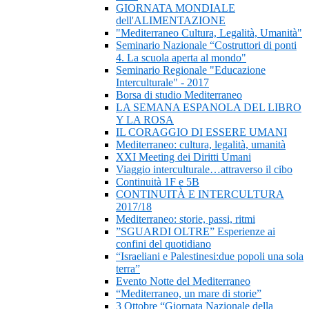
GIORNATA MONDIALE
dell'ALIMENTAZIONE
"Mediterraneo Cultura, Legalità, Umanità"
Seminario Nazionale “Costruttori di ponti
4. La scuola aperta al mondo"
Seminario Regionale "Educazione
Interculturale" - 2017
Borsa di studio Mediterraneo
LA SEMANA ESPANOLA DEL LIBRO
Y LA ROSA
IL CORAGGIO DI ESSERE UMANI
Mediterraneo: cultura, legalità, umanità
XXI Meeting dei Diritti Umani
Viaggio interculturale…attraverso il cibo
Continuità 1F e 5B
CONTINUITÀ E INTERCULTURA
2017/18
Mediterraneo: storie, passi, ritmi
”SGUARDI OLTRE” Esperienze ai
confini del quotidiano
“Israeliani e Palestinesi:due popoli una sola
terra”
Evento Notte del Mediterraneo
“Mediterraneo, un mare di storie”
3 Ottobre “Giornata Nazionale della