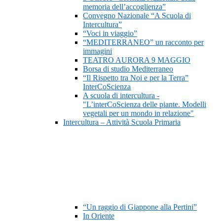
memoria dell’accoglienza”
Convegno Nazionale “A Scuola di
Intercultura”
“Voci in viaggio”
“MEDITERRANEO” un racconto per
immagini
TEATRO AURORA 9 MAGGIO
Borsa di studio Mediterraneo
“Il Rispetto tra Noi e per la Terra”
InterCoScienza
A scuola di intercultura -
"L’interCoScienza delle piante. Modelli
vegetali per un mondo in relazione"
Intercultura – Attività Scuola Primaria
“Un raggio di Giappone alla Pertini”
In Oriente