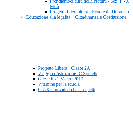
Prendiamoci cura della Natura - Sez. F - J.
Mirò
Progetto Intercultura - Scuole dell'Infanzia
Educazione alla legalità – Cittadinanza e Costituzione
Progetto Libera - Classe 2A
Viaggio d’istruzione IC Spinelli
Giovedì 21 Marzo 2019
Vitamine per la scuola
C!AK...un video che si rispetti