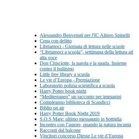
Alessandro Benvenuti per l'IC Altiero Spinelli
Cena con delitto
Libriamoci - Giornata di lettura nelle scuole
“Libriamoci a scuola”, settimana della lettura ad
alta voce
Don Chisciotte, la parola e la spada. Insieme
contro il bullismo
Little free library a scuola
Le vie d’Europa - Premiazione
Laboratorio polizia scientifica a scuola
Harry Potter book night
“Mediterraneo” un racconto per immagini
Compleanno biblioteca di Scandicci
Biblio on air
Harry Potter Book Night 2019
S.O.S Mare: ultimo messaggio in bottiglia
Incontro con l’autore, quando la natura incanta
Racconti dal balcone
Vincitori concorso Diesse Le vie d’Europa