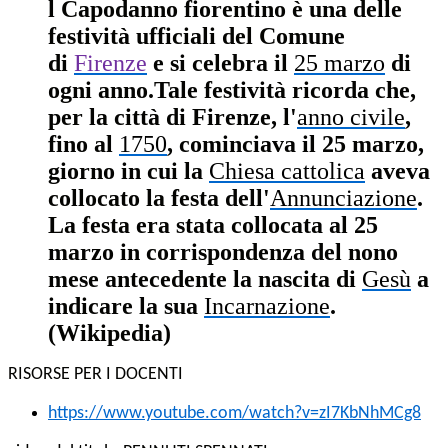
l
Capodanno fiorentino
è una delle
festività ufficiali del Comune
di
Firenze
e si celebra il
25 marzo
di
ogni anno.
Tale festività ricorda che,
per la città di Firenze, l'
anno civile
,
fino al
1750
, cominciava il 25 marzo,
giorno in cui la
Chiesa cattolica
aveva
collocato la festa dell'
Annunciazione
.
La festa era stata collocata al 25
marzo in corrispondenza del nono
mese antecedente la nascita di
Gesù
a
indicare la sua
Incarnazione
.
(Wikipedia)
RISORSE PER I DOCENTI
https://www.youtube.com/watch?v=zI7KbNhMCg8