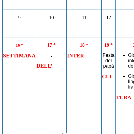
9
10
11
12
17 *
18 *
19 *
16 *
SETTIMANA
.
INTER
Festa
Gi
del
in
DELL’
papà
del
CUL
Gi
li
fr
TURA