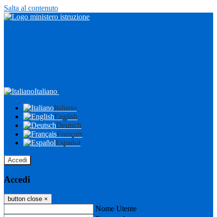
Salta al contenuto
Italiano
Italiano
English
Deutsch
Français
Español
Accedi
Accedi
button close
×
Nome Utente