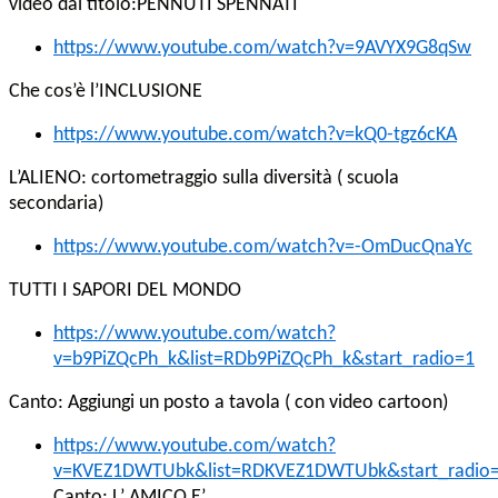
video dal titolo:PENNUTI SPENNATI
https://www.youtube.com/watch?v=9AVYX9G8qSw
Che cos’è l’INCLUSIONE
https://www.youtube.com/watch?v=kQ0-tgz6cKA
L’ALIENO: cortometraggio sulla diversità ( scuola
secondaria)
https://www.youtube.com/watch?v=-OmDucQnaYc
TUTTI I SAPORI DEL MONDO
https://www.youtube.com/watch?
v=b9PiZQcPh_k&list=RDb9PiZQcPh_k&start_radio=1
Canto: Aggiungi un posto a tavola ( con video cartoon)
https://www.youtube.com/watch?
v=KVEZ1DWTUbk&list=RDKVEZ1DWTUbk&start_radio
Canto: L’ AMICO E’……