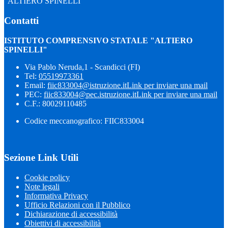
"ALTIERO SPINELLI"
Contatti
ISTITUTO COMPRENSIVO STATALE "ALTIERO
SPINELLI"
Via Pablo Neruda,1 - Scandicci (FI)
Tel:
05519973361
Email:
fiic833004@istruzione.it
Link per inviare una mail
PEC:
fiic833004@pec.istruzione.it
Link per inviare una mail
C.F.: 80029110485
Codice meccanografico: FIIC833004
Sezione Link Utili
Cookie policy
Note legali
Informativa Privacy
Ufficio Relazioni con il Pubblico
Dichiarazione di accessibilità
Obiettivi di accessibilità