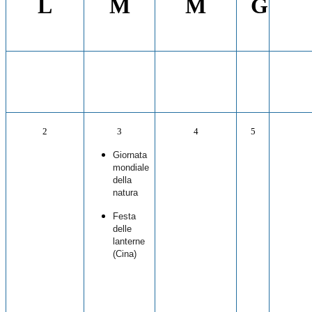
L
M
M
G
2
3
4
5
Giornata
mondiale
della
natura
Festa
delle
lanterne
(Cina)