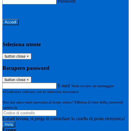
Password
Password dimenticata?
-
Entra con SPID
Entra con CIE
Seleziona utente
button close
×
Recupero password
button close
×
E-mail
Verrà inviato un messaggio
all'indirizzo indicato con le istruzioni necessarie.
Non hai una e-mail associata al nome utente? Effettua il reset della password
tramite la
Login Spaggiari
E-mail inviata, si prega di controllare la casella di posta elettronica!
Errore