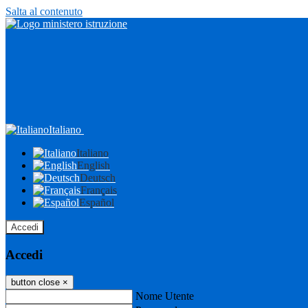
Salta al contenuto
Italiano
Italiano
English
Deutsch
Français
Español
Accedi
Accedi
button close
×
Nome Utente