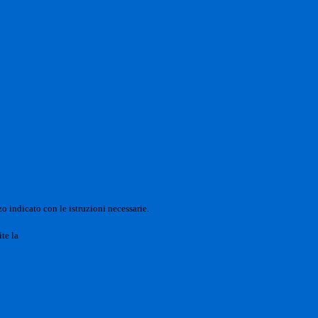
o indicato con le istruzioni necessarie.
ite la
Login Spaggiari