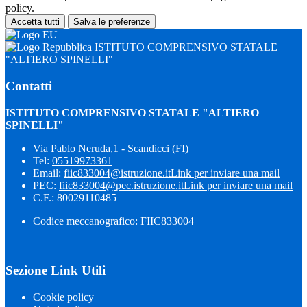
policy.
Accetta tutti
Salva le preferenze
ISTITUTO COMPRENSIVO STATALE
"ALTIERO SPINELLI"
Contatti
ISTITUTO COMPRENSIVO STATALE "ALTIERO
SPINELLI"
Via Pablo Neruda,1 - Scandicci (FI)
Tel:
05519973361
Email:
fiic833004@istruzione.it
Link per inviare una mail
PEC:
fiic833004@pec.istruzione.it
Link per inviare una mail
C.F.: 80029110485
Codice meccanografico: FIIC833004
Sezione Link Utili
Cookie policy