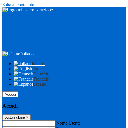
Salta al contenuto
Italiano
Italiano
English
Deutsch
Français
Español
Accedi
Accedi
button close
×
Nome Utente