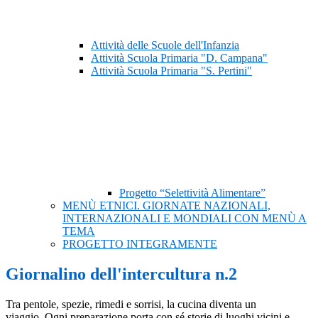
Attività delle Scuole dell'Infanzia
Attività Scuola Primaria "D. Campana"
Attività Scuola Primaria "S. Pertini"
Progetto “Selettività Alimentare”
MENÙ ETNICI. GIORNATE NAZIONALI,
INTERNAZIONALI E MONDIALI CON MENÙ A
TEMA
PROGETTO INTEGRAMENTE
Giornalino dell'intercultura n.2
Tra pentole, spezie, rimedi e sorrisi, la cucina diventa un
viaggio. Ogni preparazione porta con sé storie di luoghi vicini e