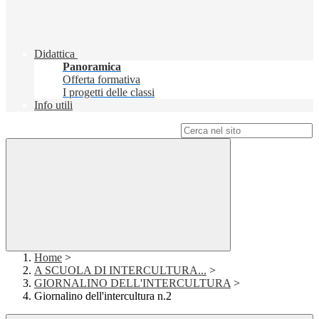
Didattica
Panoramica
Offerta formativa
I progetti delle classi
Info utili
Campo di ricerca per le pagine del sito
Home
>
A SCUOLA DI INTERCULTURA...
>
GIORNALINO DELL'INTERCULTURA
>
Giornalino dell'intercultura n.2