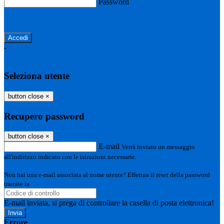
Password
Password dimenticata?
-
Entra con SPID
Entra con CIE
Seleziona utente
button close
×
Recupero password
button close
×
E-mail
Verrà inviato un messaggio
all'indirizzo indicato con le istruzioni necessarie.
Non hai una e-mail associata al nome utente? Effettua il reset della password
tramite la
Login Spaggiari
E-mail inviata, si prega di controllare la casella di posta elettronica!
Errore