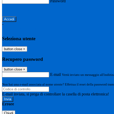
Password
Password dimenticata?
-
Entra con SPID
Entra con CIE
Seleziona utente
button close
×
Recupero password
button close
×
E-mail
Verrà inviato un messaggio all'indirizz
Non hai una e-mail associata al nome utente? Effettua il reset della password tram
E-mail inviata, si prega di controllare la casella di posta elettronica!
Errore
Chiudi