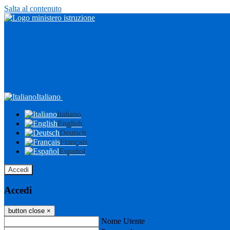
Salta al contenuto
Italiano
Italiano
English
Deutsch
Français
Español
Accedi
Accedi
button close
×
Nome Utente