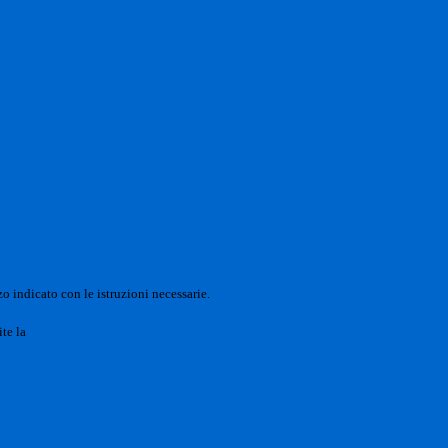
o indicato con le istruzioni necessarie.
ite la
Login Spaggiari