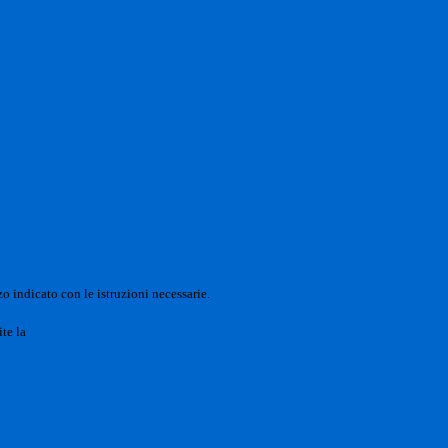
o indicato con le istruzioni necessarie.
ite la
Login Spaggiari