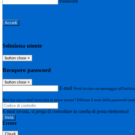
Password
Password dimenticata?
-
Entra con SPID
Entra con CIE
Seleziona utente
button close
×
Recupero password
button close
×
E-mail
Verrà inviato un messaggio all'indirizz
Non hai una e-mail associata al nome utente? Effettua il reset della password tram
E-mail inviata, si prega di controllare la casella di posta elettronica!
Errore
Chiudi