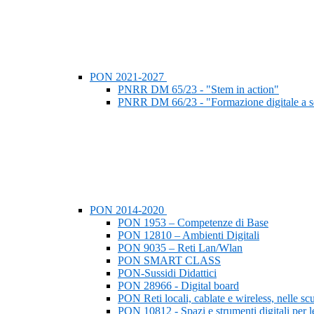
PON 2021-2027
PNRR DM 65/23 - "Stem in action"
PNRR DM 66/23 - "Formazione digitale a s
PON 2014-2020
PON 1953 – Competenze di Base
PON 12810 – Ambienti Digitali
PON 9035 – Reti Lan/Wlan
PON SMART CLASS
PON-Sussidi Didattici
PON 28966 - Digital board
PON Reti locali, cablate e wireless, nelle sc
PON 10812 - Spazi e strumenti digitali per