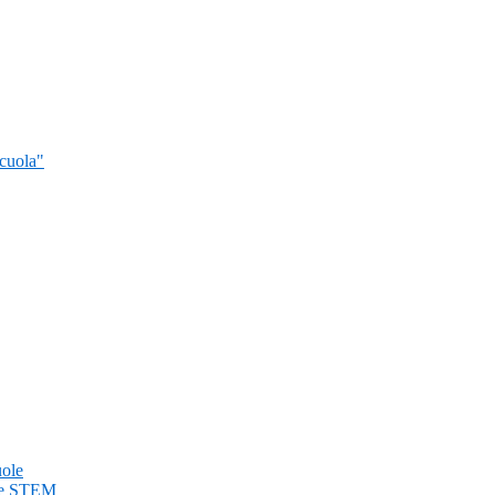
cuola"
uole
 le STEM