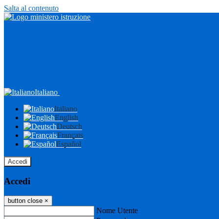
Salta al contenuto
Italiano
Italiano
English
Deutsch
Français
Español
Accedi
Accedi
button close
×
Nome Utente