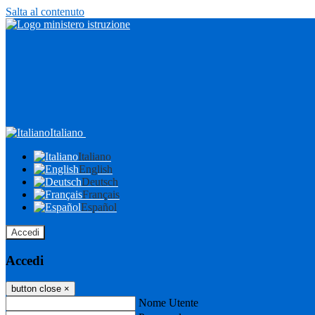
Salta al contenuto
Italiano
Italiano
English
Deutsch
Français
Español
Accedi
Accedi
button close
×
Nome Utente