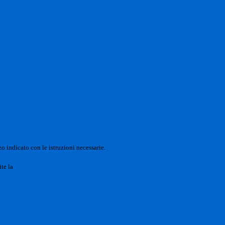
o indicato con le istruzioni necessarie.
ite la
Login Spaggiari