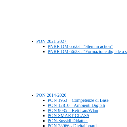
PON 2021-2027
PNRR DM 65/23 - "Stem in action"
PNRR DM 66/23 - "Formazione digitale a s
PON 2014-2020
PON 1953 – Competenze di Base
PON 12810 – Ambienti Digitali
PON 9035 – Reti Lan/Wlan
PON SMART CLASS
PON-Sussidi Didattici
PON 28966 - Digital board