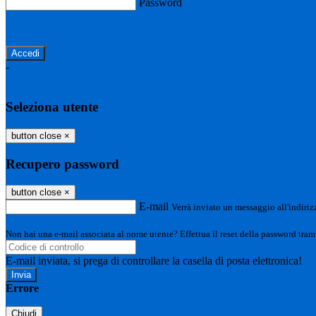
Password
Password dimenticata?
-
Entra con SPID
Entra con CIE
Seleziona utente
button close
×
Recupero password
button close
×
E-mail
Verrà inviato un messaggio all'indirizz
Non hai una e-mail associata al nome utente? Effettua il reset della password tram
E-mail inviata, si prega di controllare la casella di posta elettronica!
Errore
Chiudi