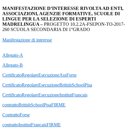
MANIFESTAZIONE D’INTERESSE RIVOLTA AD ENTI,
ASSOCIAZIONI, AGENZIE FORMATIVE, SCUOLE DI
LINGUE PER LA SELEZIONE DI ESPERTI
MADRELINGUA –
PROGETTO 10.2.2A-FSEPON-TO-2017-
260 SCUOLA SECONDARIA DI 1°GRADO
Manifestazione di interesse
Allegato-A
Allegato-B
CertificatoRegolareEsecuzioneAssForse
CertificatoRegolareEsecuzioneBritishSchoolPisa
CertificatoRegolareEsecuzioneInstitutFrancais
contrattoBritishSchoolPisaFIRME
ContrattoForse
contrattoInstitutFrançaisFIRME