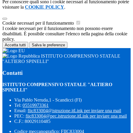
Per conoscere quali sono i cookie necessari al funzionamento potete
visionare la
COOKIE POLICY
.
Cookie necessari per il funzionamento
I cookie necessari per il funzionamento non possono essere
disabilitati. È possibile consultare l'elenco nella pagina della cookie
policy.
Accetta tutti
Salva le preferenze
ISTITUTO COMPRENSIVO STATALE
"ALTIERO SPINELLI"
Contatti
ISTITUTO COMPRENSIVO STATALE "ALTIERO
SPINELLI"
Via Pablo Neruda,1 - Scandicci (FI)
Tel:
05519973361
Email:
fiic833004@istruzione.it
Link per inviare una mail
PEC:
fiic833004@pec.istruzione.it
Link per inviare una mail
C.F.: 80029110485
Codice meccanografico: FIIC833004