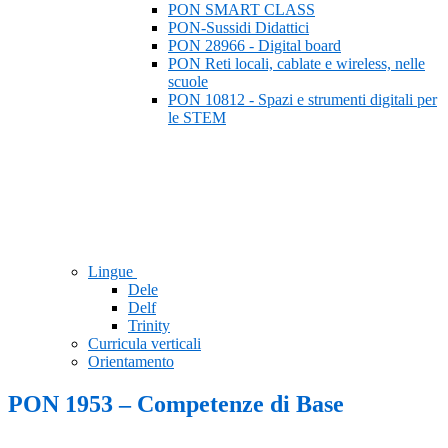
PON SMART CLASS
PON-Sussidi Didattici
PON 28966 - Digital board
PON Reti locali, cablate e wireless, nelle
scuole
PON 10812 - Spazi e strumenti digitali per
le STEM
Lingue
Dele
Delf
Trinity
Curricula verticali
Orientamento
PON 1953 – Competenze di Base