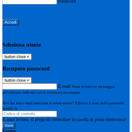
Password
Password dimenticata?
-
Entra con SPID
Entra con CIE
Seleziona utente
button close
×
Recupero password
button close
×
E-mail
Verrà inviato un messaggio
all'indirizzo indicato con le istruzioni necessarie.
Non hai una e-mail associata al nome utente? Effettua il reset della password
tramite la
Login Spaggiari
E-mail inviata, si prega di controllare la casella di posta elettronica!
Errore