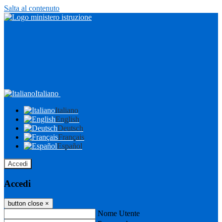
Salta al contenuto
Italiano
Italiano
English
Deutsch
Français
Español
Accedi
Accedi
button close
×
Nome Utente