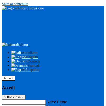
Salta al contenuto
Italiano
Italiano
English
Deutsch
Français
Español
Accedi
Accedi
button close
×
Nome Utente