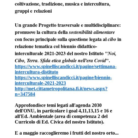
coltivazione, tradizione, musica e intercultura,
gruppi e relazioni
Un grande Progetto trasversale e multidisciplinare:
p
romuove la cultura della
sostenibilità alimentare
con focus principale sulla questione legata al
in
cibo
relazione tematica col biennio didattico-
interculturale 2021-2023 del nostro Istituto "
Noi,
".
Cibo, Terra. Sfida etica globale nell'era Covid
https://www.spinelliscandicci.it/pagine/settimana-
intercultura-distituto
https://www.spinelliscandicci.it/pagine/biennio-
interculturale-2021-2023
http://met.cittametropolitana.fi.it/news.aspx?
n=347584
Approfondisce temi legati all'agenda 2030
dell'ONU, in particolare i goal 4,11,13,15 e 16 e
all'Ed. Ambientale (area di competenza 2 del
Curricolo di Ed. Civica del nostro Istituto).
E a maggio raccoglieremo i frutti del nostro orto...