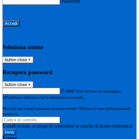
Password
Password dimenticata?
-
Entra con SPID
Entra con CIE
Seleziona utente
button close
×
Recupero password
button close
×
E-mail
Verrà inviato un messaggio
all'indirizzo indicato con le istruzioni necessarie.
Non hai una e-mail associata al nome utente? Effettua il reset della password
tramite la
Login Spaggiari
E-mail inviata, si prega di controllare la casella di posta elettronica!
Errore