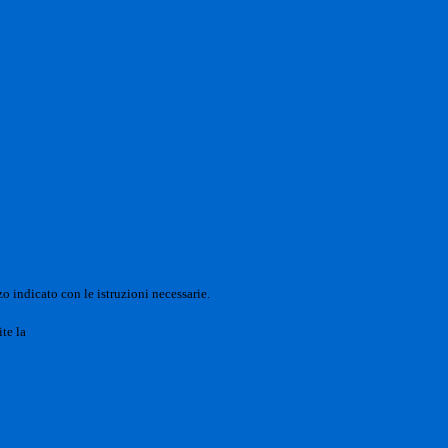
o indicato con le istruzioni necessarie.
ite la
Login Spaggiari