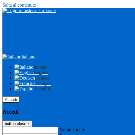
Salta al contenuto
Italiano
Italiano
English
Deutsch
Français
Español
Accedi
Accedi
button close
×
Nome Utente