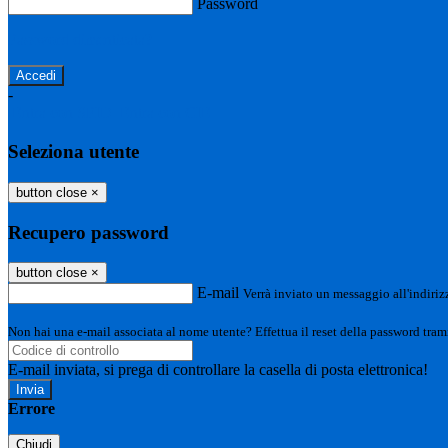
Password
Password dimenticata?
-
Entra con SPID
Entra con CIE
Seleziona utente
button close
×
Recupero password
button close
×
E-mail
Verrà inviato un messaggio all'indirizz
Non hai una e-mail associata al nome utente? Effettua il reset della password tram
E-mail inviata, si prega di controllare la casella di posta elettronica!
Errore
Chiudi