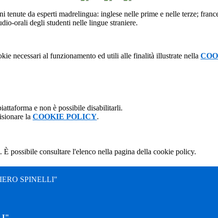
oni tenute da esperti madrelingua: inglese nelle prime e nelle terze; fran
udio-orali degli studenti nelle lingue straniere.
kie necessari al funzionamento ed utili alle finalità illustrate nella
COO
attaforma e non è possibile disabilitarli.
isionare la
COOKIE POLICY
.
 È possibile consultare l'elenco nella pagina della cookie policy.
ERO SPINELLI"
I"