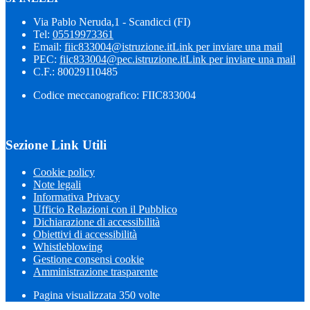
Via Pablo Neruda,1 - Scandicci (FI)
Tel:
05519973361
Email:
fiic833004@istruzione.it
Link per inviare una mail
PEC:
fiic833004@pec.istruzione.it
Link per inviare una mail
C.F.: 80029110485
Codice meccanografico: FIIC833004
Sezione Link Utili
Cookie policy
Note legali
Informativa Privacy
Ufficio Relazioni con il Pubblico
Dichiarazione di accessibilità
Obiettivi di accessibilità
Whistleblowing
Gestione consensi cookie
Amministrazione trasparente
Pagina visualizzata
350
volte