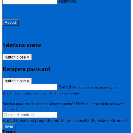
Password
Password dimenticata?
-
Entra con SPID
Entra con CIE
Seleziona utente
button close
×
Recupero password
button close
×
E-mail
Verrà inviato un messaggio
all'indirizzo indicato con le istruzioni necessarie.
Non hai una e-mail associata al nome utente? Effettua il reset della password
tramite la
Login Spaggiari
E-mail inviata, si prega di controllare la casella di posta elettronica!
Errore