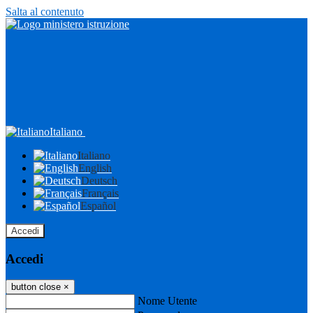
Salta al contenuto
Italiano
Italiano
English
Deutsch
Français
Español
Accedi
Accedi
button close
×
Nome Utente