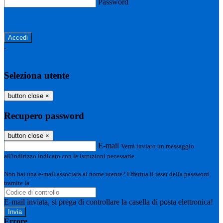
Password
Password dimenticata?
-
Entra con SPID
Entra con CIE
Seleziona utente
button close
×
Recupero password
button close
×
E-mail
Verrà inviato un messaggio
all'indirizzo indicato con le istruzioni necessarie.
Non hai una e-mail associata al nome utente? Effettua il reset della password
tramite la
Login Spaggiari
E-mail inviata, si prega di controllare la casella di posta elettronica!
Errore