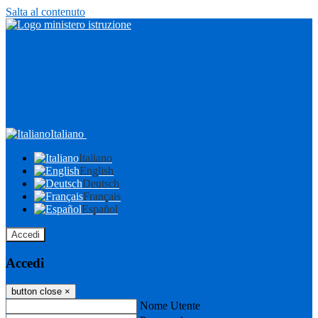
Salta al contenuto
Italiano
Italiano
English
Deutsch
Français
Español
Accedi
Accedi
button close
×
Nome Utente