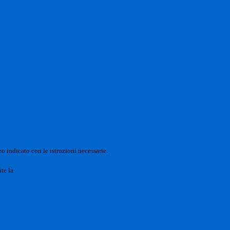
o indicato con le istruzioni necessarie.
ite la
Login Spaggiari