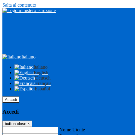
Salta al contenuto
Italiano
Italiano
English
Deutsch
Français
Español
Accedi
Accedi
button close
×
Nome Utente