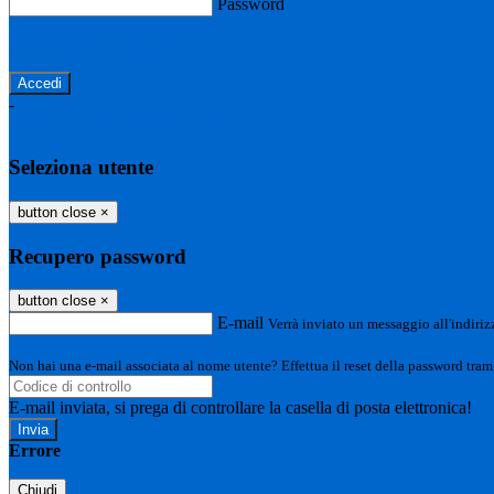
Password
Password dimenticata?
-
Entra con SPID
Entra con CIE
Seleziona utente
button close
×
Recupero password
button close
×
E-mail
Verrà inviato un messaggio all'indirizz
Non hai una e-mail associata al nome utente? Effettua il reset della password tram
E-mail inviata, si prega di controllare la casella di posta elettronica!
Errore
Chiudi