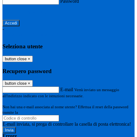
Password
Password dimenticata?
-
Entra con SPID
Entra con CIE
Seleziona utente
button close
×
Recupero password
button close
×
E-mail
Verrà inviato un messaggio
all'indirizzo indicato con le istruzioni necessarie.
Non hai una e-mail associata al nome utente? Effettua il reset della password
tramite la
Login Spaggiari
E-mail inviata, si prega di controllare la casella di posta elettronica!
Errore