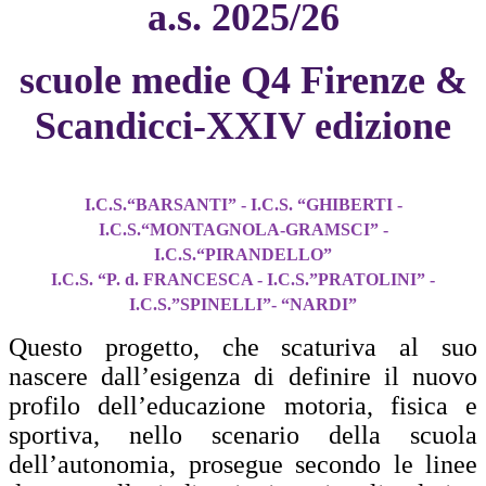
a.s. 2025/26
scuole medie Q4 Firenze
&
Scandicci-XXIV edizione
I.C.S.
“
BARSANTI
” - I.C.S.
“
GHIBERTI -
I.C.S.
“
MONTAGNOLA-GRAMSCI
” -
I.C.S.
“
PIRANDELLO
”
I.C.S.
“
P. d. FRANCESCA
- I.C.S.”
PRATOLINI
” -
I.C.S.”
SPINELLI
”-
“
NARDI”
Questo progetto, che scaturiva al suo
nascere dall’esigenza di definire il nuovo
profilo dell’educazione
motoria, fisica e
sportiva, nello scenario della scuola
dell’autonomia, prosegue secondo le linee