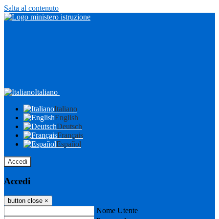
Salta al contenuto
Italiano
Italiano
English
Deutsch
Français
Español
Accedi
Accedi
button close
×
Nome Utente