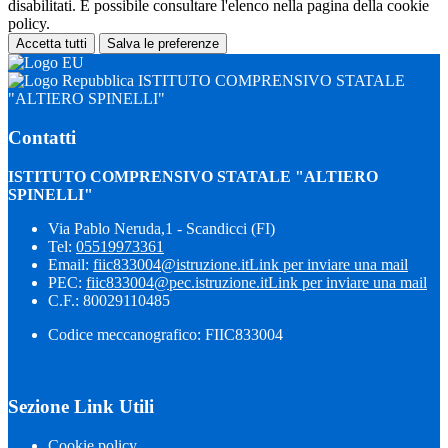
disabilitati. È possibile consultare l'elenco nella pagina della cookie
policy.
Accetta tutti
Salva le preferenze
ISTITUTO COMPRENSIVO STATALE
"ALTIERO SPINELLI"
Contatti
ISTITUTO COMPRENSIVO STATALE "ALTIERO
SPINELLI"
Via Pablo Neruda,1 - Scandicci (FI)
Tel:
05519973361
Email:
fiic833004@istruzione.it
Link per inviare una mail
PEC:
fiic833004@pec.istruzione.it
Link per inviare una mail
C.F.: 80029110485
Codice meccanografico: FIIC833004
Sezione Link Utili
Cookie policy