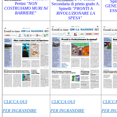
Spi
Pertini
"NON
Secondaria di primo grado A.
GENE
COSTRUIAMO MURI Né
Spinelli
"PRONTI A
ES
BARRIERE"
RIVOLUZIONARE LA
SPESA"
CLICCA QUI
CLICCA QUI
CLICCA
PER INGRANDIRE
PER INGRANDIRE
PER IN