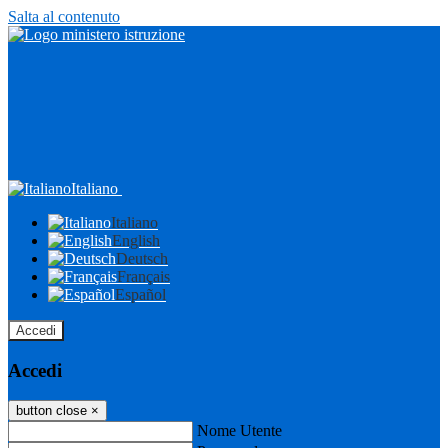
Salta al contenuto
Italiano
Italiano
English
Deutsch
Français
Español
Accedi
Accedi
button close
×
Nome Utente