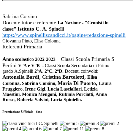
a
a
Sabrina Corsino
Docente tutor e referente
La Nazione - "Cronisti in
Istituto C. A.
classe"
Spinelli
https://www.spinelliscandicci.
it/pagine/redazione-spinelli
Giovanna Pinto, Elisa Colonna
Referenti Primaria
A
Classi Scuola Primaria S
nno scolastico 2022-2023
-
Pertini
V°A e V°B
- Classi
Scuola Secondaria di Primo
grado
A.Spinelli
2°A, 2°C, 2°D.
Docenti coinvolti:
Antonella Bardi, Cristina Bartoletti,
Elisa
Maria Di Puorto,
Colonna,
Sabrina Corsino,
Laura
Fruggiero, Irene Gigi,
Lucia Lascialfari,
Letizia
Maestini,
Monica Mengoni,
Rubinia Porciatti,
Anna
Russo,
Roberta Salvini, Lucia Spiniello.
Premiazione Ufficiale - foto