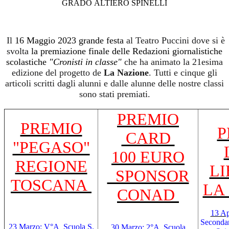
GRADO ALTIERO SPINELLI
A
Il
16 Maggio 2023 grande festa
al Teatro Puccini dove si è
svolta
la premiazione finale delle Redazioni giornalistiche
scolastiche
"Cronisti in classe"
che ha animato la 21esima
edizione del progetto de
La Nazione
.
Tutti e cinque gli
articoli scritti dagli alunni e dalle alunne delle nostre classi
sono stati premiati.
PREMIO
PREMIO
P
CARD
"PEGASO"
100 EURO
REGIONE
LI
SPONSOR
TOSCANA
LA
CONAD
13 Ap
Secondar
23 Marzo:
V°A Scuola S.
30 Marzo:
2°A Scuola