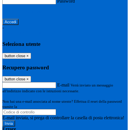
Password
Password dimenticata?
-
Entra con SPID
Entra con CIE
Seleziona utente
button close
×
Recupero password
button close
×
E-mail
Verrà inviato un messaggio
all'indirizzo indicato con le istruzioni necessarie.
Non hai una e-mail associata al nome utente? Effettua il reset della password
tramite la
Login Spaggiari
E-mail inviata, si prega di controllare la casella di posta elettronica!
Errore