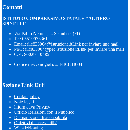
Contatti
ISTITUTO COMPRENSIVO STATALE "ALTIERO
SPINELLI"
Via Pablo Neruda,1 - Scandicci (FI)
Tel:
05519973361
Email:
fiic833004@istruzione.it
Link per inviare una mail
PEC:
fiic833004@pec.istruzione.it
Link per inviare una mail
C.F.: 80029110485
Codice meccanografico: FIIC833004
Sezione Link Utili
Cookie policy
Note legali
Informativa Privacy
Ufficio Relazioni con il Pubblico
Dichiarazione di accessibilità
Obiettivi di accessibilità
Whistleblowing