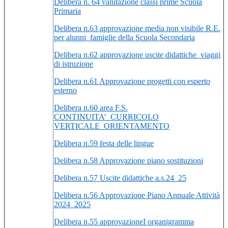
Delibera n. 64 valutazione classi prime Scuola
Primaria
Delibera n.63 approvazione media non visibile R.E.
per alunni_famiglie della Scuola Secondaria
Delibera n.62 approvazione uscite didattiche_viaggi
di istruzione
Delibera n.61 Approvazione progetti con esperto
esterno
Delibera n.60 area F.S.
CONTINUITA’_CURRICOLO
VERTICALE_ORIENTAMENTO
Delibera n.59 festa delle lingue
Delibera n.58 Approvazione piano sostituzioni
Delibera n.57 Uscite didattiche a.s.24_25
Delibera n.56 Approvazione Piano Annuale Attività
2024_2025
Delibera n.55 approvazioneI organigramma