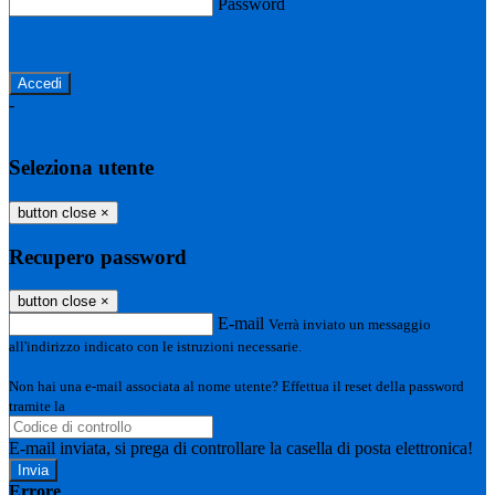
Password
Password dimenticata?
-
Entra con SPID
Entra con CIE
Seleziona utente
button close
×
Recupero password
button close
×
E-mail
Verrà inviato un messaggio
all'indirizzo indicato con le istruzioni necessarie.
Non hai una e-mail associata al nome utente? Effettua il reset della password
tramite la
Login Spaggiari
E-mail inviata, si prega di controllare la casella di posta elettronica!
Errore