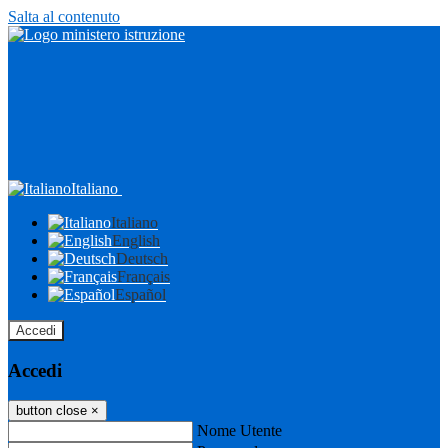
Salta al contenuto
Italiano
Italiano
English
Deutsch
Français
Español
Accedi
Accedi
button close
×
Nome Utente