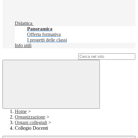
Didattica
Panoramica
Offerta formativa
I progetti delle classi
Info utili
Campo di ricerca per le pagine del sito
Home
>
Organizzazione
>
Organi collegiali
>
Collegio Docenti