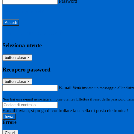
Password
Password dimenticata?
-
Entra con SPID
Entra con CIE
Seleziona utente
button close
×
Recupero password
button close
×
E-mail
Verrà inviato un messaggio all'indirizz
Non hai una e-mail associata al nome utente? Effettua il reset della password tram
E-mail inviata, si prega di controllare la casella di posta elettronica!
Errore
Chiudi