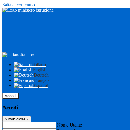
Salta al contenuto
Italiano
Italiano
English
Deutsch
Français
Español
Accedi
Accedi
button close
×
Nome Utente