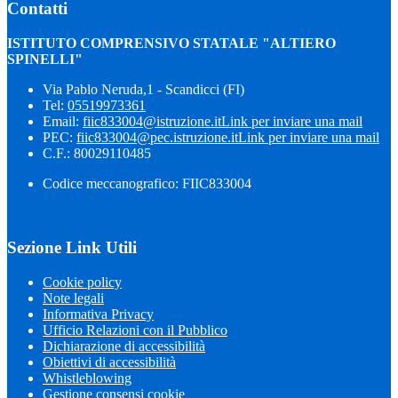
Contatti
ISTITUTO COMPRENSIVO STATALE "ALTIERO
SPINELLI"
Via Pablo Neruda,1 - Scandicci (FI)
Tel:
05519973361
Email:
fiic833004@istruzione.it
Link per inviare una mail
PEC:
fiic833004@pec.istruzione.it
Link per inviare una mail
C.F.: 80029110485
Codice meccanografico: FIIC833004
Sezione Link Utili
Cookie policy
Note legali
Informativa Privacy
Ufficio Relazioni con il Pubblico
Dichiarazione di accessibilità
Obiettivi di accessibilità
Whistleblowing
Gestione consensi cookie