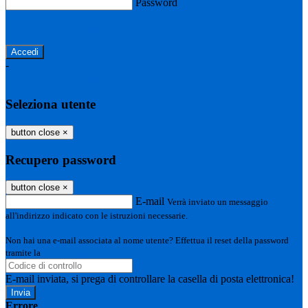
Password
Password dimenticata?
-
Entra con SPID
Entra con CIE
Seleziona utente
button close
×
Recupero password
button close
×
E-mail
Verrà inviato un messaggio
all'indirizzo indicato con le istruzioni necessarie.
Non hai una e-mail associata al nome utente? Effettua il reset della password
tramite la
Login Spaggiari
E-mail inviata, si prega di controllare la casella di posta elettronica!
Errore