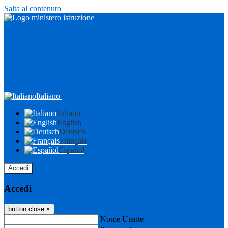
Salta al contenuto
Italiano
Italiano
English
Deutsch
Français
Español
Accedi
Accedi
button close
×
Nome Utente