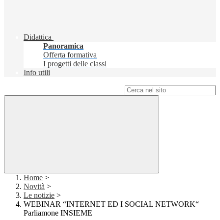
Didattica
Panoramica
Offerta formativa
I progetti delle classi
Info utili
Campo di ricerca per le pagine del sito
Home
>
Novità
>
Le notizie
>
WEBINAR “INTERNET ED I SOCIAL NETWORK“
Parliamone INSIEME