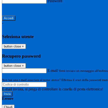
Password
Password dimenticata?
-
Entra con SPID
Entra con CIE
Seleziona utente
button close
×
Recupero password
button close
×
E-mail
Verrà inviato un messaggio all'indirizz
Non hai una e-mail associata al nome utente? Effettua il reset della password tram
E-mail inviata, si prega di controllare la casella di posta elettronica!
Errore
Chiudi