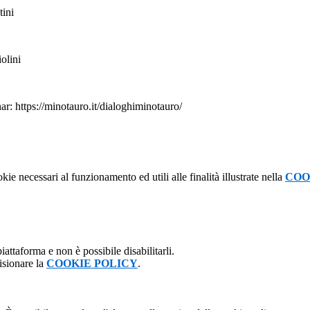
ini
olini
nar: https://minotauro.it/dialoghiminotauro/
kie necessari al funzionamento ed utili alle finalità illustrate nella
COO
attaforma e non è possibile disabilitarli.
isionare la
COOKIE POLICY
.