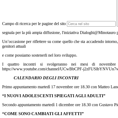
Campo di ricerca per le pagine del sito
segnala per la più ampia diffusione, l'iniziativa Dialoghi@Minotauro pro
Un’occasione per riflettere su come quello che sta accadendo intorno, de
genitori attuali
e come possiamo sostenerli nel loro sviluppo.
I quattro incontri si svolgeranno nei mesi di novembre
https://www.youtube.com/channel/UCwBbCPF-j2zFUSlbYNVUn7
CALENDARIO DEGLI INCONTRI
Primo appuntamento martedì 17 novembre ore 18.30 con Matteo Lanc
“I NUOVI ADOLESCENTI SPIEGATI AGLI ADULTI”
Secondo appuntamento martedì 1 dicembre ore 18.30 con Gustavo Pie
“COME SONO CAMBIATI GLI AFFETTI”