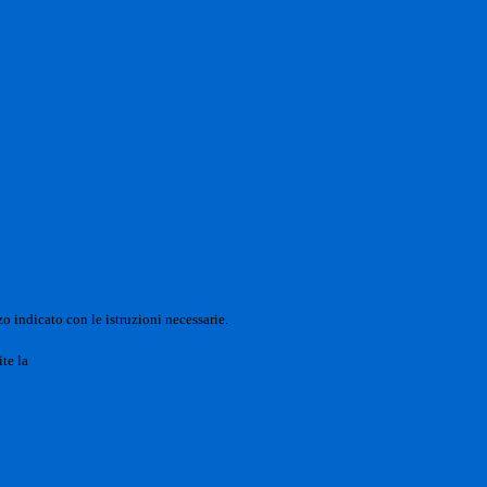
o indicato con le istruzioni necessarie.
ite la
Login Spaggiari