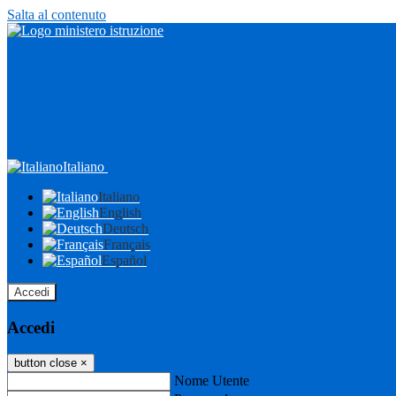
Salta al contenuto
Italiano
Italiano
English
Deutsch
Français
Español
Accedi
Accedi
button close
×
Nome Utente